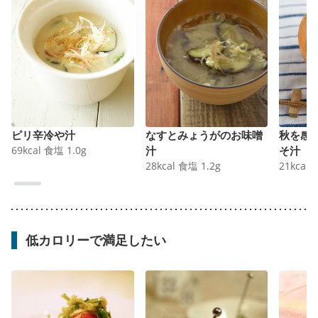
ピリ辛冷や汁
なすとみょうがのお味噌
秋を感
69
kcal
食塩
1.0
g
汁
そ汁
28
kcal
食塩
1.2
g
21
kcal
低カロリーで満足したい