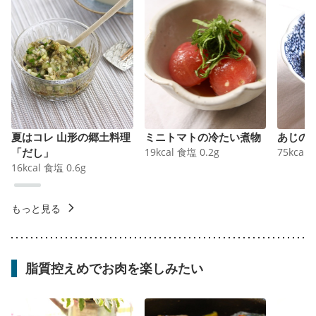
夏はコレ 山形の郷土料理
ミニトマトの冷たい煮物
あじの
「だし」
19
kcal
食塩
0.2
g
75
kcal
16
kcal
食塩
0.6
g
もっと見る
脂質控えめでお肉を楽しみたい