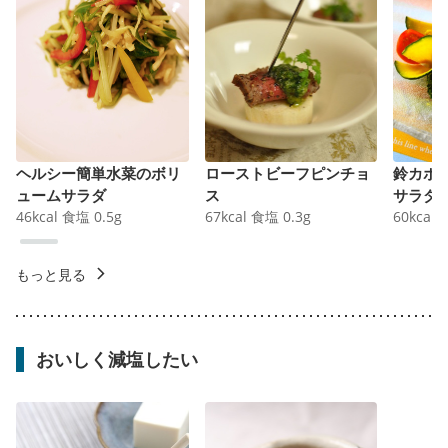
ヘルシー簡単水菜のボリ
ローストビーフピンチョ
鈴カボ
ュームサラダ
ス
サラダ
46
kcal
食塩
0.5
g
67
kcal
食塩
0.3
g
60
kcal
もっと見る
おいしく減塩したい