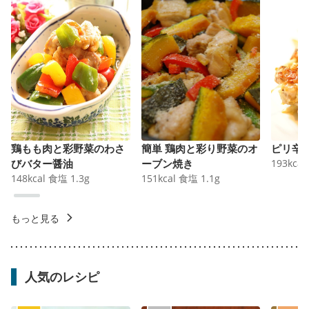
鶏もも肉と彩野菜のわさ
簡単 鶏肉と彩り野菜のオ
ピリ辛
びバター醤油
ーブン焼き
193
kcal
148
kcal
食塩
1.3
g
151
kcal
食塩
1.1
g
もっと見る
人気のレシピ