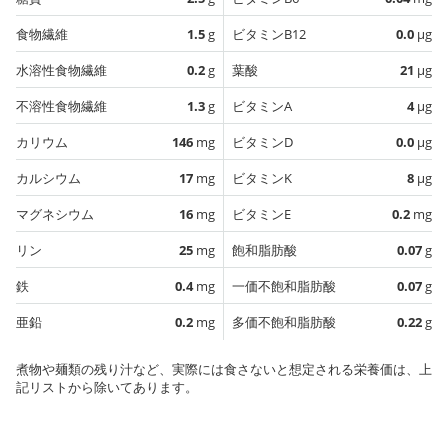
食物繊維
1.5
g
ビタミンB12
0.0
µg
水溶性食物繊維
0.2
g
葉酸
21
µg
不溶性食物繊維
1.3
g
ビタミンA
4
µg
カリウム
146
mg
ビタミンD
0.0
µg
カルシウム
17
mg
ビタミンK
8
µg
マグネシウム
16
mg
ビタミンE
0.2
mg
リン
25
mg
飽和脂肪酸
0.07
g
鉄
0.4
mg
一価不飽和脂肪酸
0.07
g
亜鉛
0.2
mg
多価不飽和脂肪酸
0.22
g
煮物や麺類の残り汁など、実際には食さないと想定される栄養価は、上
記リストから除いてあります。