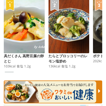
具だくさん 高野豆腐の卵
たらとブロッコリーのレ
ポテト
とじ
モン塩炒め
202
kcal
103
kcal
食塩
1.2
g
136
kcal
食塩
1.2
g