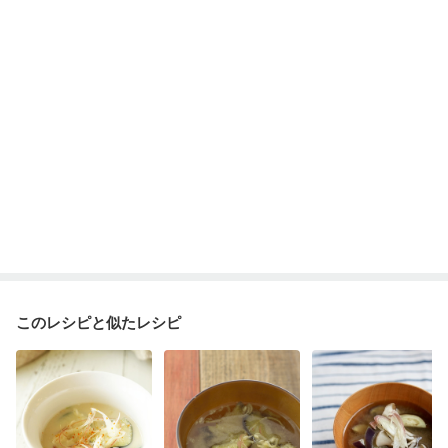
妊娠糖尿病(初期)
産後（母乳）
産後（混合栄養）
産後（ミルク）
骨折
骨粗しょう症
関節リウマチ
乾癬
低栄養予防
貧血対策
ニキビ・肌荒れ
妊活中
更年期
このレシピと似たレシピ