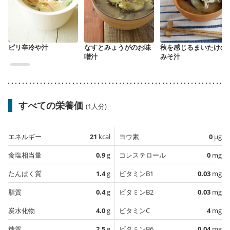
ピリ辛冷や汁
なすとみょうがのお味
秋を感じるまいたけの
噌汁
みそ汁
すべての栄養価
(1人分)
エネルギー
21
kcal
ヨウ素
0
µg
食塩相当量
0.9
g
コレステロール
0
mg
たんぱく質
1.4
g
ビタミンB1
0.03
mg
脂質
0.4
g
ビタミンB2
0.03
mg
炭水化物
4.0
g
ビタミンC
4
mg
糖質
2.5
g
ビタミンB6
0.04
mg