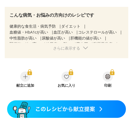
こんな病気・お悩みの方向けのレシピです
健康的な食生活・病気予防
ダイエット
血糖値・HbA1cが高い
血圧が高い
コレステロールが高い
中性脂肪が高い
尿酸値が高い
肝機能の値が高い
腎機能の値が高い
糖尿病（2型）
高血圧
脂質異常症
さらに表示する
高尿酸血症（痛風）
狭心症
心筋梗塞
心臓弁膜症
心不全
胃ポリープ
逆流性食道炎
胆石症
慢性膵炎（移行期・寛解期）
非アルコール性脂肪肝
痔
慢性便秘症
過敏性腸症候群（IBS）
睡眠時無呼吸症候群
糖尿病性腎症（第１期）
糖尿病性腎症（第２期）
糖尿病性腎症（第３期）
CKD（ステージ１）
CKD（ステージ２）
献立に追加
CKD（ステージ３a）
お気に入り
印刷
乳がん（抗がん剤治療中）
乳がん（ホルモン療法中）
乳がん（放射線治療中）
乳がん治療を終えた方・経過観察中の方など
味の感じ方が変わった
食欲がない
妊娠中(初期)
妊婦健診・体重増加が気になる（初期）
妊婦健診・血圧が気になる（初期）
妊婦健診・血糖値が気になる（初期）
妊娠高血圧(中期)