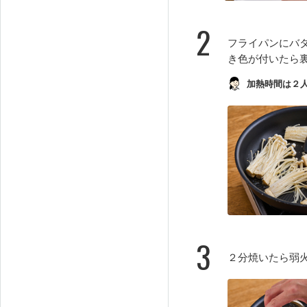
2
フライパンにバ
き色が付いたら
加熱時間は２
3
２分焼いたら弱