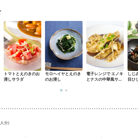
骨粗しょう症
関節リウマチ
乾癬
フレイル（年齢に合わせた体作り
荒れ
妊活中
更年期
ピ
トマトとえのきのお
モロヘイヤとえのき
電子レンジで エノキ
しじ
浸しサラダ
のお浸し
とナスの中華風サラ
目ひ
ダ
1人分)