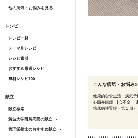
他の病気・お悩みを見る
レシピ
レシピ一覧
テーマ別レシピ
レシピ索引
おすすめ厳選レシピ
無料レシピ100
こんな病気・お悩み
健康的な食生活・病気予
献立
心臓弁膜症
心不全
糖尿病性腎症（第１期）
献立検索
CKD（ステージ３b）
筑波大学附属病院の献立
乳がん治療を終えた方・
妊婦健診・体重増加が気
管理栄養士のおすすめ献立
妊婦健診・血糖値が気に