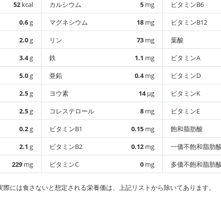
52
kcal
カルシウム
5
mg
ビタミンB6
0.6
g
マグネシウム
18
mg
ビタミンB12
2.0
g
リン
73
mg
葉酸
3.4
g
鉄
1.1
mg
ビタミンA
5.0
g
亜鉛
0.4
mg
ビタミンD
2.5
g
ヨウ素
14
µg
ビタミンK
2.5
g
コレステロール
8
mg
ビタミンE
0.2
g
ビタミンB1
0.15
mg
飽和脂肪酸
2.1
g
ビタミンB2
0.12
mg
一価不飽和脂肪
229
mg
ビタミンC
0
mg
多価不飽和脂肪
実際には食さないと想定される栄養価は、上記リストから除いてあります。