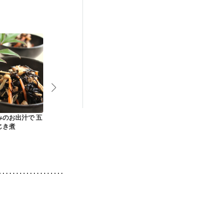
）
低栄養予防
みのお出汁で 五
にんじんとピーマン
キャベツときのこの
厚揚げとえの
じき煮
の塩きんぴら
サラダ
姜あんかけ