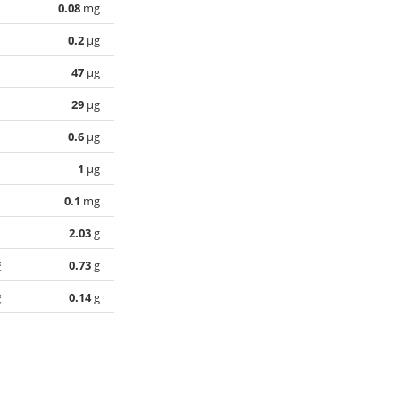
0.08
mg
0.2
µg
47
µg
29
µg
0.6
µg
1
µg
0.1
mg
2.03
g
酸
0.73
g
酸
0.14
g