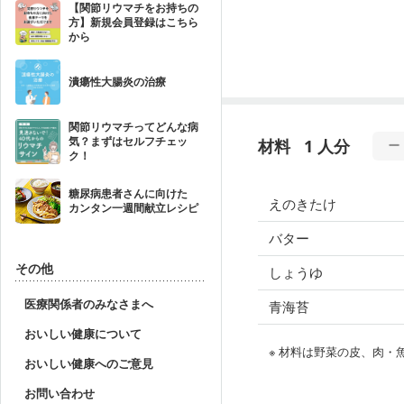
【関節リウマチをお持ちの
方】新規会員登録はこちら
から
潰瘍性大腸炎の治療
関節リウマチってどんな病
気？まずはセルフチェッ
材料
1 人分
ク！
糖尿病患者さんに向けた
えのきたけ
カンタン一週間献立レシピ
バター
その他
しょうゆ
医療関係者のみなさまへ
青海苔
おいしい健康について
※ 材料は野菜の皮、肉
おいしい健康へのご意見
お問い合わせ