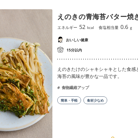
えのきの青海苔バター焼
52
0.6
エネルギー
食塩相当量
kcal
g
おいしい健康
15分以内
えのきたけのシャキシャキとした食感
海苔の風味が豊かな一品です。
食物繊維アップ
簡単・手軽
食材少なめ