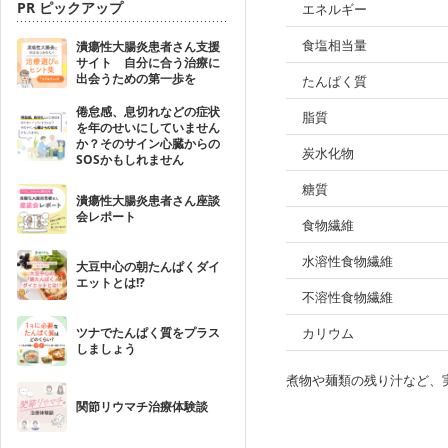
PR ピックアップ
エネルギー
食塩相当量
潰瘍性大腸炎患者さん支援
サイト 自分に合う治療に
出会うための第一歩を
たんぱく質
倦怠感、息切れなどの症状
脂質
を年のせいにしていません
か？そのサイン心臓からの
炭水化物
SOSかもしれません
糖質
潰瘍性大腸炎患者さん座談
会レポート
食物繊維
水溶性食物繊維
大豆中心の朝たんぱくダイ
エットとは!?
不溶性食物繊維
ツナでたんぱく質をプラス
カリウム
しましょう
煮物や麺類の残り汁など、
関節リウマチ治療体験談