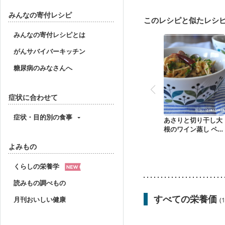
産後（ミルク）
骨折
貧血対策
ニキビ・肌
みんなの寄付レシピ
このレシピと似たレシ
みんなの寄付レシピとは
がんサバイバーキッチン
糖尿病のみなさんへ
症状に合わせて
症状・目的別の食事
あさりと切り干し大
根のワイン蒸し ペペ
ロンチーノ風
よみもの
くらしの栄養学
読みもの調べもの
すべての栄養価
月刊おいしい健康
(