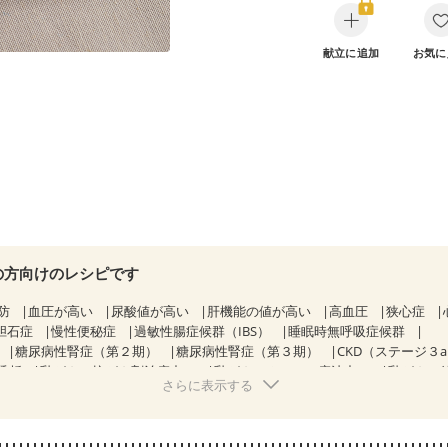
献立に追加
お気に
の方向けのレシピです
防
血圧が高い
尿酸値が高い
肝機能の値が高い
高血圧
狭心症
胆石症
慢性便秘症
過敏性腸症候群（IBS）
睡眠時無呼吸症候群
糖尿病性腎症（第２期）
糖尿病性腎症（第３期）
CKD（ステージ３
透析
乳がん（抗がん剤治療中）
乳がん（ホルモン療法中）
乳がん（
さらに表示する
経過観察中の方など
味の感じ方が変わった
妊娠中(初期)
になる（初期）
妊婦健診・血圧が気になる（初期）
なる（初期）
妊娠高血圧(中期)
妊娠糖尿病(初期)
産後（母乳）
産