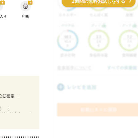
2週間の無料お試しをする
入り
印刷
心筋梗塞
a）
放射線治療中）
後（混合栄養）