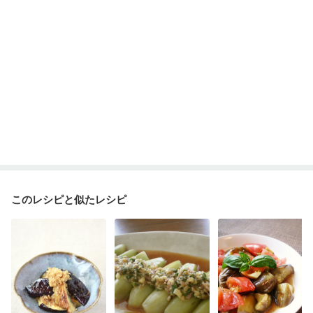
乾癬
貧血対策
ニキビ・肌荒れ
妊活中
更年期
このレシピと似たレシピ