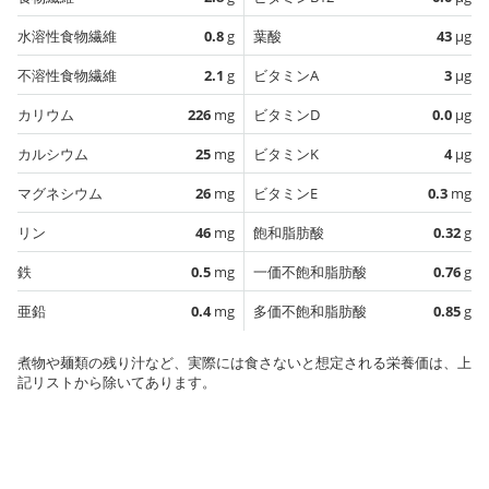
水溶性食物繊維
0.8
g
葉酸
43
µg
不溶性食物繊維
2.1
g
ビタミンA
3
µg
カリウム
226
mg
ビタミンD
0.0
µg
カルシウム
25
mg
ビタミンK
4
µg
マグネシウム
26
mg
ビタミンE
0.3
mg
リン
46
mg
飽和脂肪酸
0.32
g
鉄
0.5
mg
一価不飽和脂肪酸
0.76
g
亜鉛
0.4
mg
多価不飽和脂肪酸
0.85
g
煮物や麺類の残り汁など、実際には食さないと想定される栄養価は、上
記リストから除いてあります。