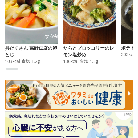
具だくさん 高野豆腐の卵
たらとブロッコリーのレ
ポテト
とじ
モン塩炒め
202
kcal
103
kcal
食塩
1.2
g
136
kcal
食塩
1.2
g