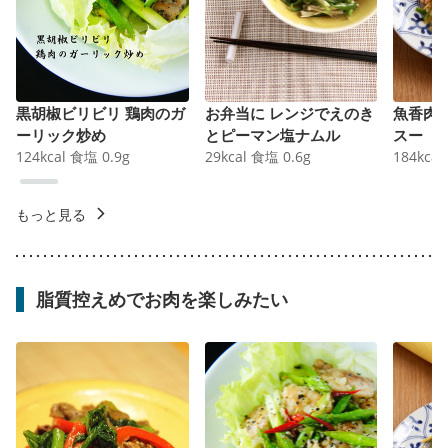
黒胡椒ビリビリ 鶏肉のガ
お弁当に レンジでえのき
魚香肉
ーリック炒め
とピーマン塩ナムル
スー
124
kcal
食塩
0.9
g
29
kcal
食塩
0.6
g
184
kcal
もっと見る
脂質控えめでお肉を楽しみたい