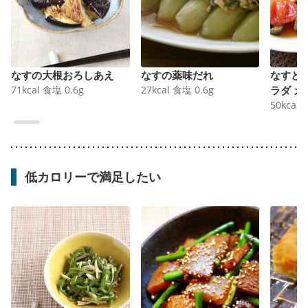
なすの大根おろしあえ
なすの薬味だれ
なすと
71
kcal
食塩
0.6
g
27
kcal
食塩
0.6
g
ラダ 
50
kcal
低カロリーで満足したい