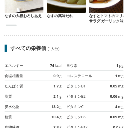
なすの大根おろしあえ
なすの薬味だれ
なすとトマトのマリネ
サラダ ガーリック味
すべての栄養価
(1人分)
エネルギー
74
kcal
ヨウ素
1
µg
食塩相当量
0.9
g
コレステロール
1
mg
たんぱく質
1.7
g
ビタミンB1
0.05
mg
脂質
2.1
g
ビタミンB2
0.06
mg
炭水化物
13.2
g
ビタミンC
4
mg
糖質
10.4
g
ビタミンB6
0.09
mg
食物繊維
2.8
g
ビタミンB12
0.0
µg