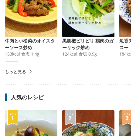
牛肉と小松菜のオイスタ
黒胡椒ビリビリ 鶏肉のガ
魚香肉
ーソース炒め
ーリック炒め
スー
153
kcal
食塩
1.4
g
124
kcal
食塩
0.9
g
184
kcal
もっと見る
人気のレシピ