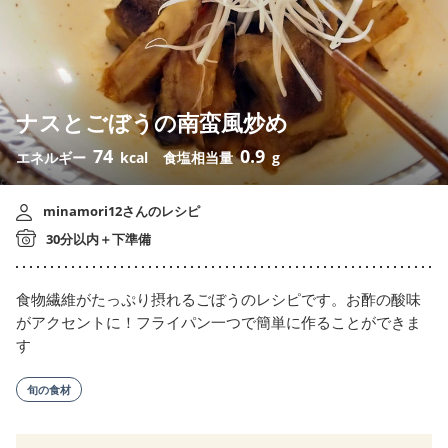
ナスとごぼうの南蛮風炒め
74
0.9
エネルギー
kcal
食塩相当量
g
minamori12さんのレシピ
30分以内＋下準備
食物繊維がたっぷり摂れるごぼうのレシピです。お酢の酸味
がアクセントに！フライパン一つで簡単に作ることができま
す
旬の食材