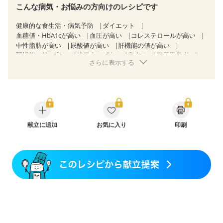
こんな病気・お悩みの方向けのレシピです
健康的な食生活・病気予防
ダイエット
血糖値・HbA1cが高い
血圧が高い
コレステロールが高い
中性脂肪が高い
尿酸値が高い
肝機能の値が高い
腎機能の値が高い
糖尿病（2型）
高血圧
脂質異常症
さらに表示する
高尿酸血症（痛風）
狭心症
心筋梗塞
心臓弁膜症
心不全
胃ポリープ
胆石症
慢性膵炎（移行期・寛解期）
非アルコール性脂肪肝
痔
慢性便秘症
過敏性腸症候群（IBS）
睡眠時無呼吸症候群
糖尿病性腎症（第１期）
糖尿病性腎症（第２期）
糖尿病性腎症（第３期）
CKD（ステージ１）
CKD（ステージ２）
献立に追加
CKD（ステージ３a）
お気に入り
印刷
CKD（ステージ３b）
透析
乳がん（抗がん剤治療中）
乳がん（ホルモン療法中）
乳がん（放射線治療中）
乳がん治療を終えた方・経過観察中の方など
味の感じ方が変わった
妊娠中(初期)
妊婦健診・体重増加が気になる（初期）
妊婦健診・血圧が気になる（初期）
妊婦健診・血糖値が気になる（初期）
妊娠高血圧(中期)
妊娠糖尿病(初期)
産後（母乳）
産後（混合栄養）
産後（ミルク）
骨折
骨粗しょう症
関節リウマチ