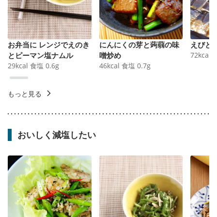
お弁当に レンジでえのき
にんにくの芽と蒟蒻の味
えびと
とピーマン塩ナムル
噌炒め
72
kcal
29
kcal
食塩
0.6
g
46
kcal
食塩
0.7
g
もっと見る
おいしく減塩したい