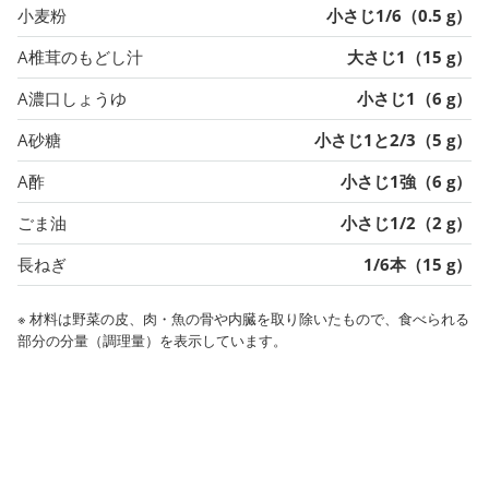
小麦粉
小さじ1/6（0.5 g）
A椎茸のもどし汁
大さじ1（15 g）
A濃口しょうゆ
小さじ1（6 g）
A砂糖
小さじ1と2/3（5 g）
A酢
小さじ1強（6 g）
ごま油
小さじ1/2（2 g）
長ねぎ
1/6本（15 g）
※ 材料は野菜の皮、肉・魚の骨や内臓を取り除いたもので、食べられる
部分の分量（調理量）を表示しています。