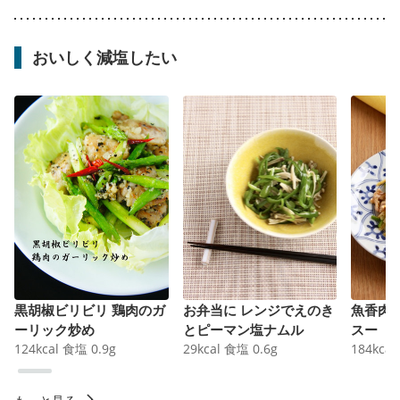
おいしく減塩したい
黒胡椒ビリビリ 鶏肉のガ
お弁当に レンジでえのき
魚香肉
ーリック炒め
とピーマン塩ナムル
スー
124
kcal
食塩
0.9
g
29
kcal
食塩
0.6
g
184
kcal