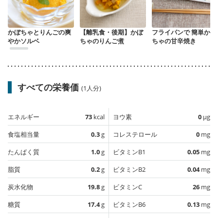
かぼちゃとりんごの爽
【離乳食・後期】かぼ
フライパンで 簡単かぼ
やかソルベ
ちゃのりんご煮
ちゃの甘辛焼き
すべての栄養価
(1人分)
エネルギー
73
kcal
ヨウ素
0
µg
食塩相当量
0.3
g
コレステロール
0
mg
たんぱく質
1.0
g
ビタミンB1
0.05
mg
脂質
0.2
g
ビタミンB2
0.04
mg
炭水化物
19.8
g
ビタミンC
26
mg
糖質
17.4
g
ビタミンB6
0.13
mg