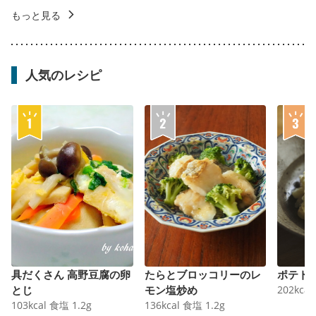
もっと見る
人気のレシピ
具だくさん 高野豆腐の卵
たらとブロッコリーのレ
ポテト
とじ
モン塩炒め
202
kcal
103
kcal
食塩
1.2
g
136
kcal
食塩
1.2
g