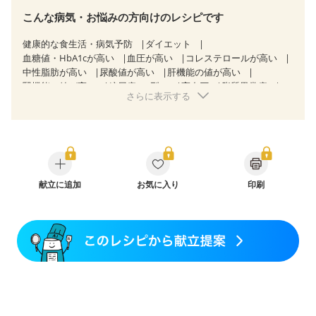
こんな病気・お悩みの方向けのレシピです
健康的な食生活・病気予防
ダイエット
血糖値・HbA1cが高い
血圧が高い
コレステロールが高い
中性脂肪が高い
尿酸値が高い
肝機能の値が高い
腎機能の値が高い
糖尿病（2型）
高血圧
脂質異常症
さらに表示する
高尿酸血症（痛風）
狭心症
心筋梗塞
心臓弁膜症
心不全
胃ポリープ
胆石症
慢性膵炎（移行期・寛解期）
非アルコール性脂肪肝
過敏性腸症候群（IBS）
睡眠時無呼吸症候群
糖尿病性腎症（第１期）
糖尿病性腎症（第２期）
糖尿病性腎症（第３期）
CKD（ステージ１）
CKD（ステージ２）
CKD（ステージ３a）
献立に追加
乳がん（抗がん剤治療中）
お気に入り
印刷
乳がん（ホルモン療法中）
乳がん（放射線治療中）
乳がん治療を終えた方・経過観察中の方など
味の感じ方が変わった
食欲がない
産後（ミルク）
骨折
骨粗しょう症
関節リウマチ
乾癬
貧血対策
ニキビ・肌荒れ
妊活中
更年期