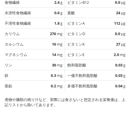
食物繊維
2.4
g
ビタミンB12
0.0
µg
水溶性食物繊維
0.6
g
葉酸
24
µg
不溶性食物繊維
1.8
g
ビタミンA
112
µg
カリウム
276
mg
ビタミンD
0.0
µg
カルシウム
16
mg
ビタミンK
27
µg
マグネシウム
14
mg
ビタミンE
2.0
mg
リン
30
mg
飽和脂肪酸
0.03
g
鉄
0.3
mg
一価不飽和脂肪酸
0.03
g
亜鉛
0.2
mg
多価不飽和脂肪酸
0.04
g
煮物や麺類の残り汁など、実際には食さないと想定される栄養価は、上
記リストから除いてあります。