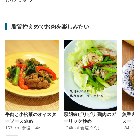
もっと見る
脂質控えめでお肉を楽しみたい
牛肉と小松菜のオイスタ
黒胡椒ビリビリ 鶏肉のガ
魚香肉
ーソース炒め
ーリック炒め
スー
153
kcal
食塩
1.4
g
124
kcal
食塩
0.9
g
184
kcal