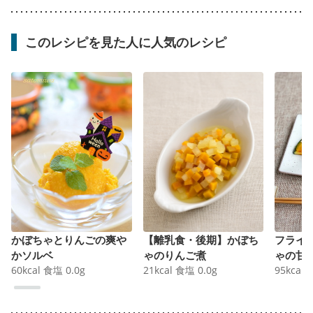
このレシピを見た人に人気のレシピ
かぼちゃとりんごの爽や
【離乳食・後期】かぼち
フライ
かソルベ
ゃのりんご煮
ゃの甘
60
kcal
食塩
0.0
g
21
kcal
食塩
0.0
g
95
kcal