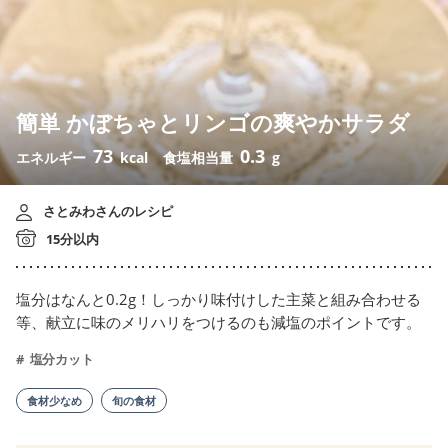
簡単 かぼちゃとリンゴの爽やかサラダ
73
0.3
エネルギー
kcal
食塩相当量
g
さとみわさんのレシピ
15分以内
塩分はなんと0.2g！しっかり味付けした主菜と組み合わせる
等、献立に味のメリハリをつけるのも減塩のポイントです。
塩分カット
食材少なめ
旬の食材