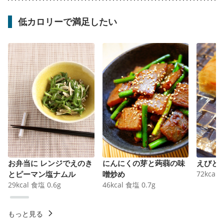
低カロリーで満足したい
お弁当に レンジでえのき
にんにくの芽と蒟蒻の味
えびと
とピーマン塩ナムル
噌炒め
72
kcal
29
kcal
食塩
0.6
g
46
kcal
食塩
0.7
g
もっと見る