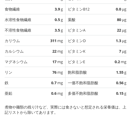
食物繊維
3.9
g
ビタミンB12
0.0
µg
水溶性食物繊維
0.5
g
葉酸
80
µg
不溶性食物繊維
3.5
g
ビタミンA
22
µg
カリウム
311
mg
ビタミンD
1.3
µg
カルシウム
22
mg
ビタミンK
7
µg
マグネシウム
17
mg
ビタミンE
0.2
mg
リン
76
mg
飽和脂肪酸
1.55
g
鉄
0.7
mg
一価不飽和脂肪酸
0.56
g
亜鉛
0.6
mg
多価不飽和脂肪酸
0.15
g
煮物や麺類の残り汁など、実際には食さないと想定される栄養価は、上
記リストから除いてあります。