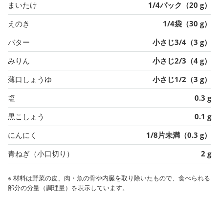
まいたけ
1/4パック（20 g）
えのき
1/4袋（30 g）
バター
小さじ3/4（3 g）
みりん
小さじ2/3（4 g）
薄口しょうゆ
小さじ1/2（3 g）
塩
0.3 g
黒こしょう
0.1 g
にんにく
1/8片未満（0.3 g）
青ねぎ（小口切り）
2 g
※ 材料は野菜の皮、肉・魚の骨や内臓を取り除いたもので、食べられる
部分の分量（調理量）を表示しています。