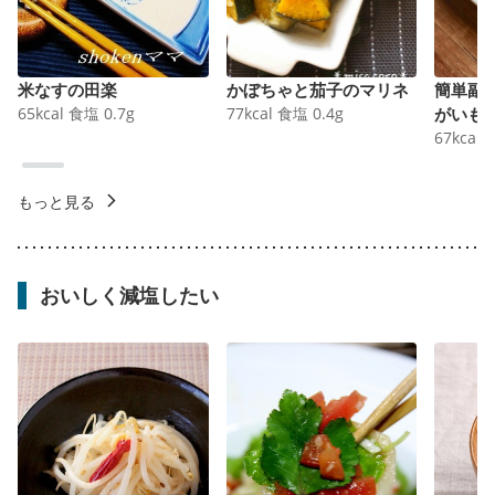
米なすの田楽
かぼちゃと茄子のマリネ
簡単副
65
kcal
食塩
0.7
g
77
kcal
食塩
0.4
g
がいも
67
kcal
もっと見る
おいしく減塩したい