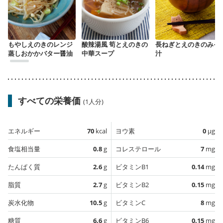
もやしえのきのレンジ
酸辣湯風 筍とえのきの
長ねぎとえのきのみそ
蒸しおかかバター醤油
中華スープ
汁
すべての栄養価
(1人分)
エネルギー
70
kcal
ヨウ素
0
µg
食塩相当量
0.8
g
コレステロール
7
mg
たんぱく質
2.6
g
ビタミンB1
0.14
mg
脂質
2.7
g
ビタミンB2
0.15
mg
炭水化物
10.5
g
ビタミンC
8
mg
糖質
6.6
g
ビタミンB6
0.15
mg