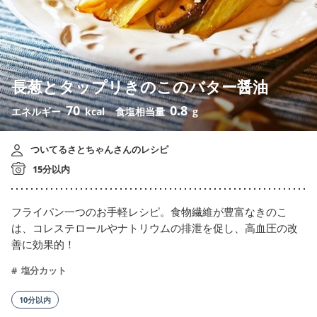
長葱とタップリきのこのバター醤油
70
0.8
エネルギー
kcal
食塩相当量
g
ついてるさとちゃんさんのレシピ
15分以内
フライパン一つのお手軽レシピ。食物繊維が豊富なきのこ
は、コレステロールやナトリウムの排泄を促し、高血圧の改
善に効果的！
塩分カット
10分以内