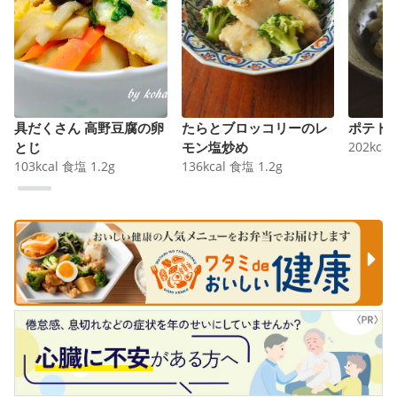
具だくさん 高野豆腐の卵
たらとブロッコリーのレ
ポテト
とじ
モン塩炒め
202
kcal
103
kcal
食塩
1.2
g
136
kcal
食塩
1.2
g