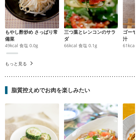
もやし酢炒め さっぱり常
三つ葉とレンコンのサラ
ゴーヤ
備菜
ダ
汁
49
kcal
食塩
0.0
g
66
kcal
食塩
0.1
g
61
kcal
もっと見る
脂質控えめでお肉を楽しみたい