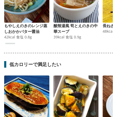
もやしえのきのレンジ蒸
酸辣湯風 筍とえのきの中
長ねぎ
しおかかバター醤油
華スープ
48
kcal
42
kcal
食塩
0.8
g
39
kcal
食塩
0.9
g
低カロリーで満足したい