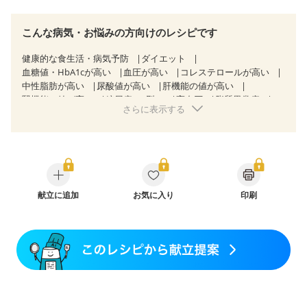
こんな病気・お悩みの方向けのレシピです
健康的な食生活・病気予防
ダイエット
血糖値・HbA1cが高い
血圧が高い
コレステロールが高い
中性脂肪が高い
尿酸値が高い
肝機能の値が高い
腎機能の値が高い
糖尿病（2型）
高血圧
脂質異常症
さらに表示する
高尿酸血症（痛風）
狭心症
心筋梗塞
心臓弁膜症
心不全
胃ポリープ
胆石症
慢性膵炎（移行期・寛解期）
非アルコール性脂肪肝
慢性便秘症
過敏性腸症候群（IBS）
睡眠時無呼吸症候群
糖尿病性腎症（第１期）
糖尿病性腎症（第２期）
CKD（ステージ１）
CKD（ステージ２）
乳がん（抗がん剤治療中）
献立に追加
お気に入り
乳がん（ホルモン療法中）
印刷
乳がん（放射線治療中）
乳がん治療を終えた方・経過観察中の方など
産後（ミルク）
骨折
骨粗しょう症
関節リウマチ
乾癬
フレイル（年齢に合わせた体作り）
低栄養予防
貧血対策
ニキビ・肌荒れ
妊活中
更年期