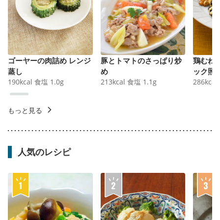
ゴーヤーの肉詰め レンジ
豚とトマトのさっぱり炒
鶏むね
蒸し
め
ック照
190
kcal
食塩
1.0
g
213
kcal
食塩
1.1
g
286
kcal
もっと見る
人気のレシピ