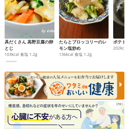
具だくさん 高野豆腐の卵
たらとブロッコリーのレ
ポテト
とじ
モン塩炒め
202
kcal
103
kcal
食塩
1.2
g
136
kcal
食塩
1.2
g