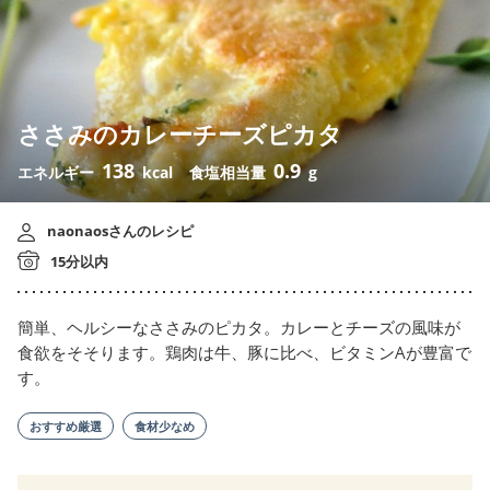
ささみのカレーチーズピカタ
138
0.9
エネルギー
kcal
食塩相当量
g
naonaosさんのレシピ
15分以内
簡単、ヘルシーなささみのピカタ。カレーとチーズの風味が
食欲をそそります。鶏肉は牛、豚に比べ、ビタミンAが豊富で
す。
おすすめ厳選
食材少なめ