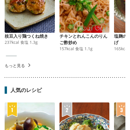
枝豆入り鶏つくね焼き
チキンとれんこんのりん
塩麹の
237
kcal
食塩
1.3
g
ご酢炒め
げ
157
kcal
食塩
1.1
g
165
kcal
もっと見る
人気のレシピ