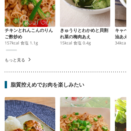
チキンとれんこんのりん
きゅうりとわかめと貝割
キャベ
ご酢炒め
れ菜の梅肉あえ
油あえ
157
kcal
食塩
1.1
g
15
kcal
食塩
0.4
g
34
kcal
もっと見る
脂質控えめでお肉を楽しみたい