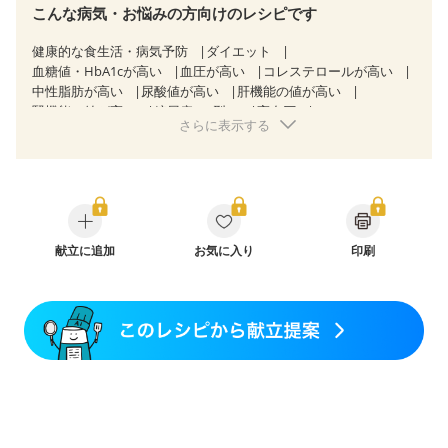
こんな病気・お悩みの方向けのレシピです
健康的な食生活・病気予防
ダイエット
血糖値・HbA1cが高い
血圧が高い
コレステロールが高い
中性脂肪が高い
尿酸値が高い
肝機能の値が高い
腎機能の値が高い
糖尿病（2型）
高血圧
さらに表示する
高尿酸血症（痛風）
胃ポリープ
逆流性食道炎
胆石症
慢性膵炎（移行期・寛解期）
過敏性腸症候群（IBS）
糖尿病性腎症（第３期）
CKD（ステージ１）
CKD（ステージ２）
乳がん（抗がん剤治療中）
乳がん（ホルモン療法中）
乳がん（放射線治療中）
乳がん治療を終えた方・経過観察中の方など
飲み込みにくい
献立に追加
食欲がない
お気に入り
産後（ミルク）
骨折
印刷
骨粗しょう症
関節リウマチ
フレイル（年齢に合わせた体作り）
低栄養予防
貧血対策
ニキビ・肌荒れ
妊活中
更年期