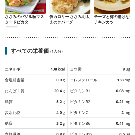
ささみのバジル粒マス
低カロリー ささみ明太
チーズと梅の揚げない
タードピカタ
えのきバーグ
チキンカツ
すべての栄養価
(1人分)
エネルギー
138
kcal
ヨウ素
8
µg
食塩相当量
0.9
g
コレステロール
138
mg
たんぱく質
20.4
g
ビタミンB1
0.08
mg
脂質
5.2
g
ビタミンB2
0.21
mg
炭水化物
4.0
g
ビタミンC
2
mg
糖質
3.2
g
ビタミンB6
0.41
mg
食物繊維
0.8
g
ビタミンB12
0.5
µg