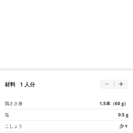
材料
1 人分
鶏ささ身
1.5本（60 g）
塩
0.5 g
こしょう
少々