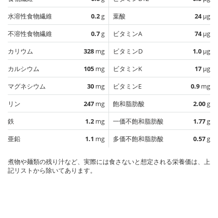
水溶性食物繊維
0.2
g
葉酸
24
µg
不溶性食物繊維
0.7
g
ビタミンA
74
µg
カリウム
328
mg
ビタミンD
1.0
µg
カルシウム
105
mg
ビタミンK
17
µg
マグネシウム
30
mg
ビタミンE
0.9
mg
リン
247
mg
飽和脂肪酸
2.00
g
鉄
1.2
mg
一価不飽和脂肪酸
1.77
g
亜鉛
1.1
mg
多価不飽和脂肪酸
0.57
g
煮物や麺類の残り汁など、実際には食さないと想定される栄養価は、上
記リストから除いてあります。