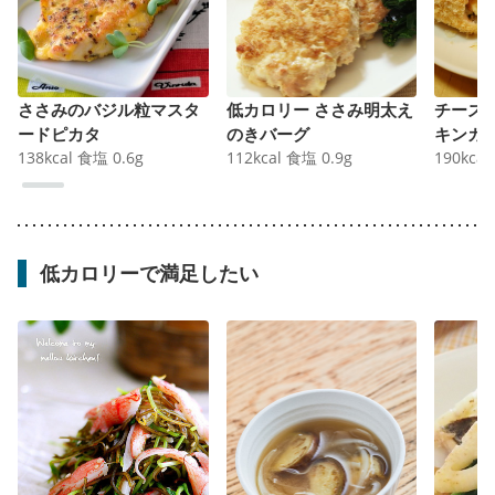
ささみのバジル粒マスタ
低カロリー ささみ明太え
チーズ
ードピカタ
のきバーグ
キンカ
138
kcal
食塩
0.6
g
112
kcal
食塩
0.9
g
190
kcal
低カロリーで満足したい