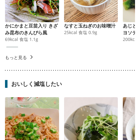
かにかまと豆苗入り きざ
なすと玉ねぎのお味噌汁
あじと
み昆布のきんぴら風
25
kcal
食塩
0.9
g
ヨソテ
69
kcal
食塩
1.1
g
200
kcal
もっと見る
おいしく減塩したい