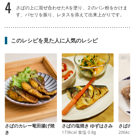
4
さばの上に混ぜ合わせたAを塗り、２のパン粉をかけま
す、パセリを振り、レタスを添えて出来上がりです。
このレシピを見た人に人気のレシピ
さばのカレー竜田揚げ焼
さばの塩焼き ゆずはさみ
さばの
き
173
kcal
食塩
0.8
g
206
kcal