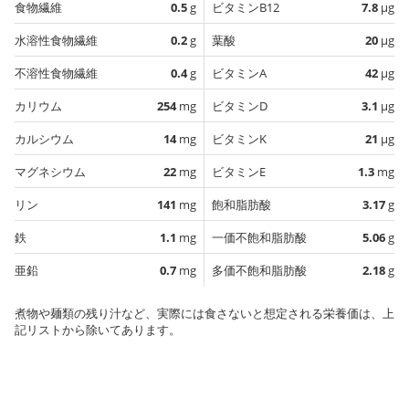
食物繊維
0.5
g
ビタミンB12
7.8
µg
水溶性食物繊維
0.2
g
葉酸
20
µg
不溶性食物繊維
0.4
g
ビタミンA
42
µg
カリウム
254
mg
ビタミンD
3.1
µg
カルシウム
14
mg
ビタミンK
21
µg
マグネシウム
22
mg
ビタミンE
1.3
mg
リン
141
mg
飽和脂肪酸
3.17
g
鉄
1.1
mg
一価不飽和脂肪酸
5.06
g
亜鉛
0.7
mg
多価不飽和脂肪酸
2.18
g
煮物や麺類の残り汁など、実際には食さないと想定される栄養価は、上
記リストから除いてあります。