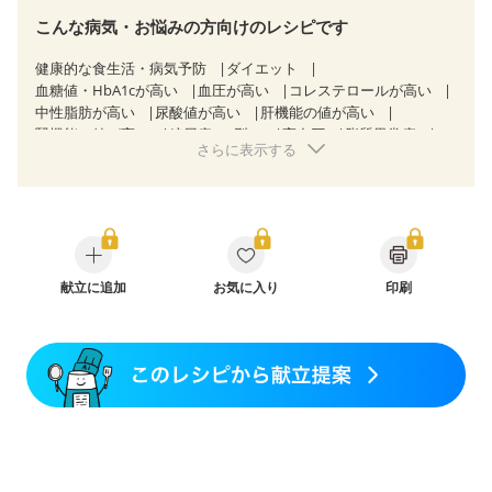
こんな病気・お悩みの方向けのレシピです
健康的な食生活・病気予防
ダイエット
血糖値・HbA1cが高い
血圧が高い
コレステロールが高い
中性脂肪が高い
尿酸値が高い
肝機能の値が高い
腎機能の値が高い
糖尿病（2型）
高血圧
脂質異常症
さらに表示する
高尿酸血症（痛風）
狭心症
心筋梗塞
心臓弁膜症
心不全
胃ポリープ
胆石症
過敏性腸症候群（IBS）
糖尿病性腎症（第３期）
CKD（ステージ１）
CKD（ステージ２）
CKD（ステージ３a）
CKD（ステージ３b）
透析
乳がん（抗がん剤治療中）
乳がん（ホルモン療法中）
乳がん（放射線治療中）
乳がん治療を終えた方・経過観察中の方など
献立に追加
お気に入り
印刷
飲み込みにくい
産後（ミルク）
骨折
骨粗しょう症
関節リウマチ
フレイル（年齢に合わせた体作り）
低栄養予防
貧血対策
ニキビ・肌荒れ
妊活中
更年期