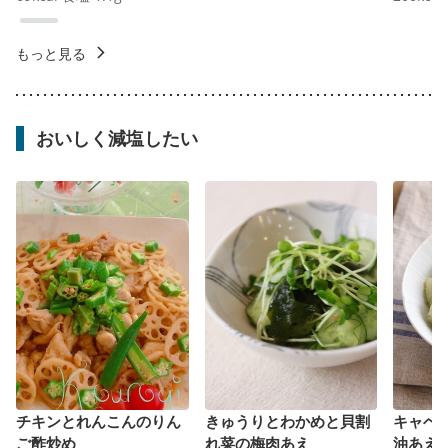
もっと見る
おいしく減塩したい
チキンとれんこんのりん
きゅうりとわかめと貝割
キャベ
ご酢炒め
れ菜の梅肉あえ
油あえ