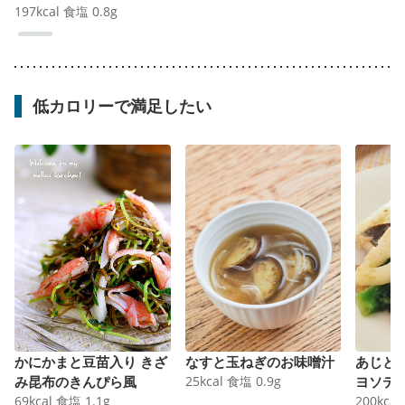
197
kcal
食塩
0.8
g
低カロリーで満足したい
かにかまと豆苗入り きざ
なすと玉ねぎのお味噌汁
あじと
み昆布のきんぴら風
25
kcal
食塩
0.9
g
ヨソテ
69
kcal
食塩
1.1
g
200
kcal