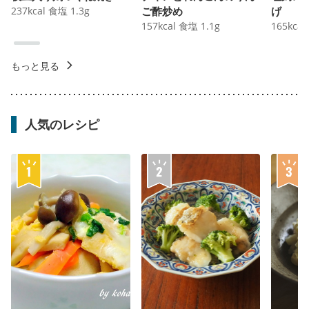
237
kcal
食塩
1.3
g
ご酢炒め
げ
157
kcal
食塩
1.1
g
165
kcal
もっと見る
人気のレシピ