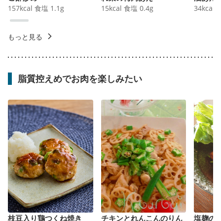
157
kcal
食塩
1.1
g
15
kcal
食塩
0.4
g
34
kcal
もっと見る
脂質控えめでお肉を楽しみたい
枝豆入り鶏つくね焼き
チキンとれんこんのりん
塩麹の