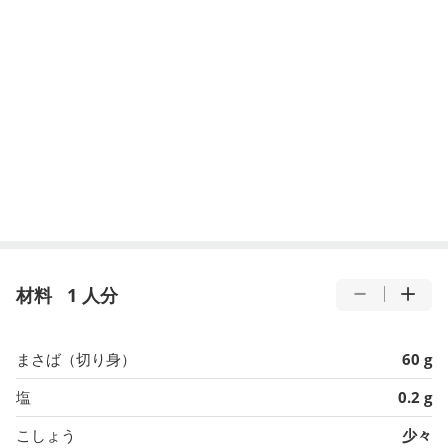
材料
1 人分
まさば（切り身）
60 g
塩
0.2 g
こしょう
少々