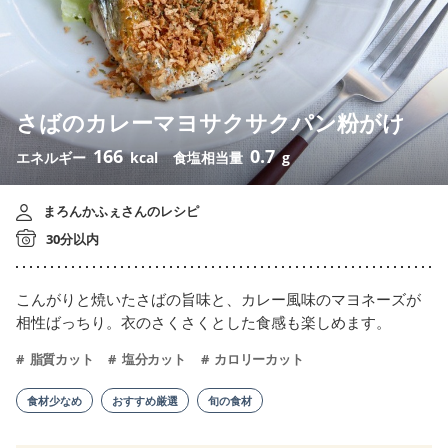
さばのカレーマヨサクサクパン粉がけ
166
0.7
エネルギー
kcal
食塩相当量
g
まろんかふぇさんのレシピ
30分以内
こんがりと焼いたさばの旨味と、カレー風味のマヨネーズが
相性ばっちり。衣のさくさくとした食感も楽しめます。
脂質カット
塩分カット
カロリーカット
食材少なめ
おすすめ厳選
旬の食材