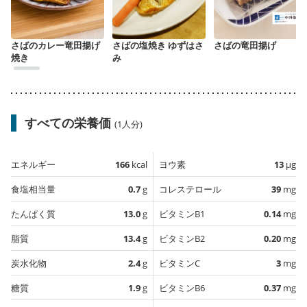
さばのカレー竜田揚げ
さばの塩焼き ゆずはさ
さばの竜田揚げ
焼き
み
すべての栄養価
(1人分)
エネルギー
166
kcal
ヨウ素
13
µg
食塩相当量
0.7
g
コレステロール
39
mg
たんぱく質
13.0
g
ビタミンB1
0.14
mg
脂質
13.4
g
ビタミンB2
0.20
mg
炭水化物
2.4
g
ビタミンC
3
mg
糖質
1.9
g
ビタミンB6
0.37
mg