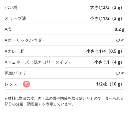
パン粉
大さじ2/3（2 g）
オリーブ油
小さじ1/2（2 g）
A塩
0.2 g
Aガーリックパウダー
少々
Aカレー粉
小さじ1/4（0.5 g）
Aマヨネーズ（低カロリータイプ）
小さじ1（4 g）
乾燥パセリ
少々
レタス
1/2枚（10 g）
※ 材料は野菜の皮、肉・魚の骨や内臓を取り除いたもので、食べられる
部分の分量（調理量）を表示しています。