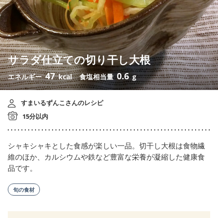
サラダ仕立ての切り干し大根
47
0.6
エネルギー
kcal
食塩相当量
g
すまいるずんこさんのレシピ
15分以内
シャキシャキとした食感が楽しい一品。切干し大根は食物繊
維のほか、カルシウムや鉄など豊富な栄養が凝縮した健康食
品です。
旬の食材