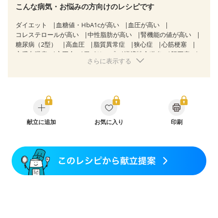
こんな病気・お悩みの方向けのレシピです
ダイエット
血糖値・HbA1cが高い
血圧が高い
コレステロールが高い
中性脂肪が高い
腎機能の値が高い
糖尿病（2型）
高血圧
脂質異常症
狭心症
心筋梗塞
心臓弁膜症
心不全
胃ポリープ
逆流性食道炎
胆石症
さらに表示する
慢性膵炎（移行期・寛解期）
非アルコール性脂肪肝
痔
慢性便秘症
過敏性腸症候群（IBS）
睡眠時無呼吸症候群
糖尿病性腎症（第１期）
糖尿病性腎症（第２期）
糖尿病性腎症（第３期）
CKD（ステージ１）
CKD（ステージ２）
CKD（ステージ３a）
乳がん（抗がん剤治療中）
乳がん（ホルモン療法中）
乳がん（放射線治療中）
献立に追加
お気に入り
印刷
乳がん治療を終えた方・経過観察中の方など
妊娠中(初期)
妊婦健診・体重増加が気になる（初期）
妊婦健診・血圧が気になる（初期）
妊婦健診・血糖値が気になる（初期）
妊娠高血圧(中期)
妊娠糖尿病(初期)
産後（母乳）
産後（混合栄養）
産後（ミルク）
骨折
骨粗しょう症
関節リウマチ
乾癬
低栄養予防
貧血対策
ニキビ・肌荒れ
更年期