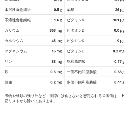
水溶性食物繊維
0.5
g
葉酸
26
µg
不溶性食物繊維
1.6
g
ビタミンA
101
µg
カリウム
363
mg
ビタミンD
0.0
µg
カルシウム
45
mg
ビタミンK
9
µg
マグネシウム
16
mg
ビタミンE
0.2
mg
リン
33
mg
飽和脂肪酸
0.17
g
鉄
0.3
mg
一価不飽和脂肪酸
0.38
g
亜鉛
0.2
mg
多価不飽和脂肪酸
0.44
g
煮物や麺類の残り汁など、実際には食さないと想定される栄養価は、上
記リストから除いてあります。