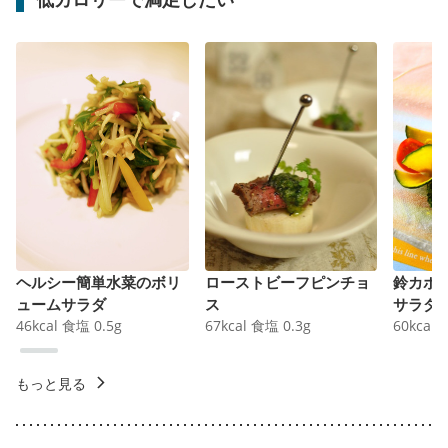
ヘルシー簡単水菜のボリ
ローストビーフピンチョ
鈴カボ
ュームサラダ
ス
サラダ
46
kcal
食塩
0.5
g
67
kcal
食塩
0.3
g
60
kcal
もっと見る