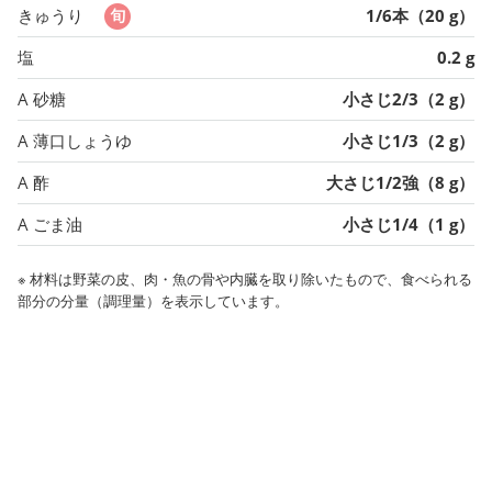
きゅうり
1/6本（20 g）
塩
0.2 g
A 砂糖
小さじ2/3（2 g）
A 薄口しょうゆ
小さじ1/3（2 g）
A 酢
大さじ1/2強（8 g）
A ごま油
小さじ1/4（1 g）
※ 材料は野菜の皮、肉・魚の骨や内臓を取り除いたもので、食べられる
部分の分量（調理量）を表示しています。