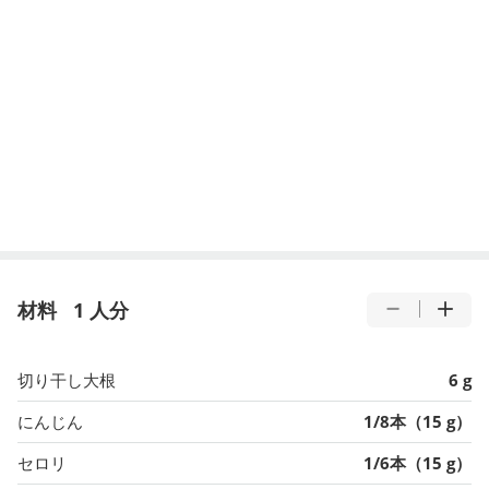
材料
1 人分
切り干し大根
6 g
にんじん
1/8本（15 g）
セロリ
1/6本（15 g）