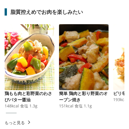
脂質控えめでお肉を楽しみたい
鶏もも肉と彩野菜のわさ
簡単 鶏肉と彩り野菜のオ
ピリ辛
びバター醤油
ーブン焼き
193
kcal
148
kcal
食塩
1.3
g
151
kcal
食塩
1.1
g
もっと見る