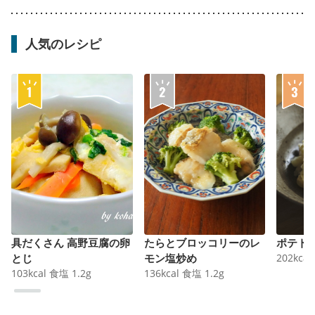
人気のレシピ
具だくさん 高野豆腐の卵
たらとブロッコリーのレ
ポテト
とじ
モン塩炒め
202
kcal
103
kcal
食塩
1.2
g
136
kcal
食塩
1.2
g