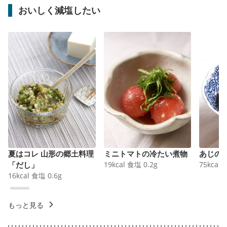
おいしく減塩したい
夏はコレ 山形の郷土料理
ミニトマトの冷たい煮物
あじの
「だし」
19
kcal
食塩
0.2
g
75
kcal
16
kcal
食塩
0.6
g
もっと見る