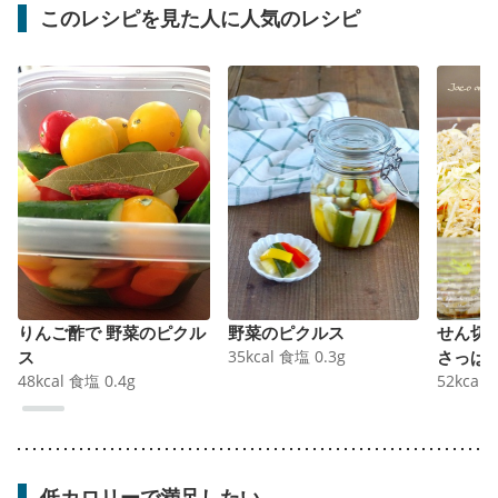
このレシピを見た人に人気のレシピ
りんご酢で 野菜のピクル
野菜のピクルス
せん切
ス
35
kcal
食塩
0.3
g
さっぱ
48
kcal
食塩
0.4
g
52
kcal
低カロリーで満足したい