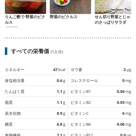
りんご酢で 野菜のピク
野菜のピクルス
せん切り野菜とじゃこ
ルス
のさっぱりサラダ
すべての栄養価
(1人分)
エネルギー
47
kcal
ヨウ素
2
µg
食塩相当量
0.6
g
コレステロール
0
mg
たんぱく質
1.1
g
ビタミンB1
0.04
mg
脂質
1.1
g
ビタミンB2
0.03
mg
炭水化物
8.9
g
ビタミンC
6
mg
糖質
6.8
g
ビタミンB6
0.06
mg
食物繊維
2.1
g
ビタミンB12
0.0
µg