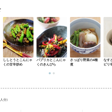
る（初期）
妊婦健診・血糖値が気になる（初期）
妊娠高血圧(中期)
妊
混合栄養）
産後（ミルク）
骨折
骨粗しょう症
関節リウマチ
乾癬
ピ
た体作り）
貧血対策
ニキビ・肌荒れ
妊活中
更年期
ししとうとこんにゃ
パプリカとこんにゃ
さっぱり野菜の4種
なす
くの甘辛炒め
くのきんぴら
煮
ピリ
1人分)