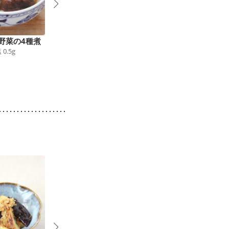
野菜の4種煮
なすとこんにゃくのピ
切り干し大根のペペロ
塩
0.5
g
リ辛煮
ンチーノ風おつまみ
47
kcal
食塩
0.5
g
58
kcal
食塩
0.6
g
5