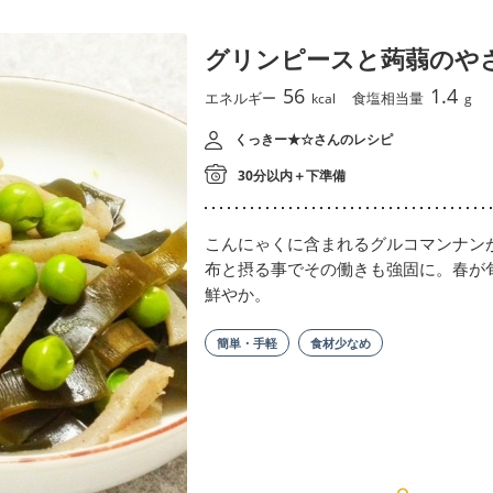
グリンピースと蒟蒻のや
56
1.4
エネルギー
食塩相当量
kcal
g
くっきー★☆さんのレシピ
30分以内＋下準備
こんにゃくに含まれるグルコマンナン
布と摂る事でその働きも強固に。春が
鮮やか。
簡単・手軽
食材少なめ