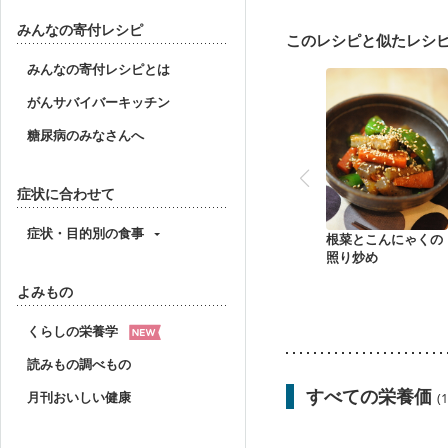
妊婦健診・血圧が気にな
産後（母乳）
産後（
みんなの寄付レシピ
このレシピと似たレシ
フレイル（年齢に合わせ
みんなの寄付レシピとは
がんサバイバーキッチン
糖尿病のみなさんへ
症状に合わせて
症状・目的別の食事
根菜とこんにゃくの
照り炒め
よみもの
くらしの栄養学
読みもの調べもの
すべての栄養価
月刊おいしい健康
(