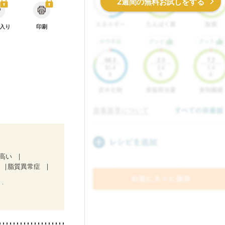
2週間の無料お試しをする
入り
印刷
が高い
脂質異常症
療中）
気になる（初期）