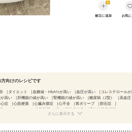
献立に追加
お気に
の方向けのレシピです
防
ダイエット
血糖値・HbA1cが高い
血圧が高い
コレステロール
値が高い
肝機能の値が高い
腎機能の値が高い
糖尿病（2型）
高血圧
狭心症
心筋梗塞
心臓弁膜症
心不全
胃ポリープ
胆石症
期）
非アルコール性脂肪肝
痔
慢性便秘症
過敏性腸症候群（IBS）
さらに表示する
糖尿病性腎症（第１期）
糖尿病性腎症（第２期）
CKD（ステージ１）
乳がん（抗がん剤治療中）
乳がん（ホルモン療法中）
乳がん（放射線治
経過観察中の方など
食欲がない
妊娠中(初期)
妊婦健診・体重増加が