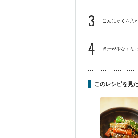
3
こんにゃくを入
4
煮汁が少なくな
このレシピを見