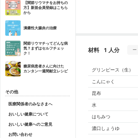
【関節リウマチをお持ちの
方】新規会員登録はこちら
から
潰瘍性大腸炎の治療
関節リウマチってどんな病
気？まずはセルフチェッ
材料
1 人分
ク！
糖尿病患者さんに向けた
グリンピース（生）
カンタン一週間献立レシピ
こんにゃく
その他
昆布
医療関係者のみなさまへ
水
おいしい健康について
はちみつ
おいしい健康へのご意見
濃口しょうゆ
お問い合わせ