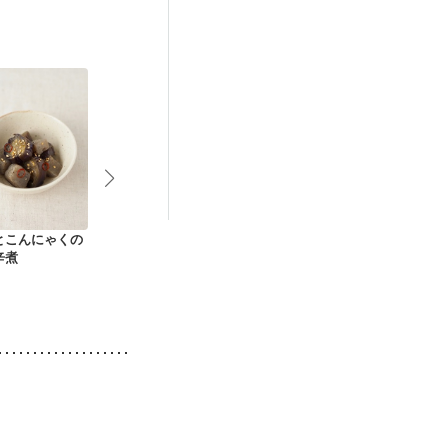
娠糖尿病(初期)
とこんにゃくの
切り干し大根のペペ
こんにゃくのコチュ
粒マスタード
辛煮
ロンチーノ風おつま
ジャン炒め
んにゃくステ
み