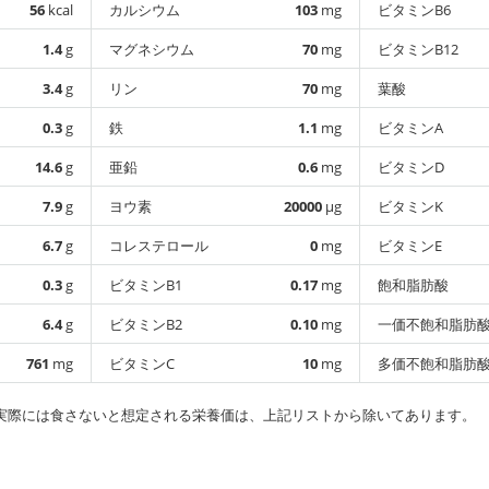
56
kcal
カルシウム
103
mg
ビタミンB6
1.4
g
マグネシウム
70
mg
ビタミンB12
3.4
g
リン
70
mg
葉酸
0.3
g
鉄
1.1
mg
ビタミンA
14.6
g
亜鉛
0.6
mg
ビタミンD
7.9
g
ヨウ素
20000
µg
ビタミンK
6.7
g
コレステロール
0
mg
ビタミンE
0.3
g
ビタミンB1
0.17
mg
飽和脂肪酸
6.4
g
ビタミンB2
0.10
mg
一価不飽和脂肪
761
mg
ビタミンC
10
mg
多価不飽和脂肪
実際には食さないと想定される栄養価は、上記リストから除いてあります。