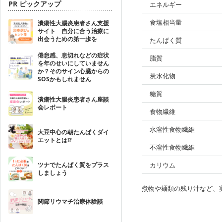
PR ピックアップ
エネルギー
食塩相当量
潰瘍性大腸炎患者さん支援
サイト 自分に合う治療に
出会うための第一歩を
たんぱく質
倦怠感、息切れなどの症状
脂質
を年のせいにしていません
か？そのサイン心臓からの
炭水化物
SOSかもしれません
糖質
潰瘍性大腸炎患者さん座談
会レポート
食物繊維
水溶性食物繊維
大豆中心の朝たんぱくダイ
エットとは!?
不溶性食物繊維
ツナでたんぱく質をプラス
カリウム
しましょう
煮物や麺類の残り汁など、
関節リウマチ治療体験談