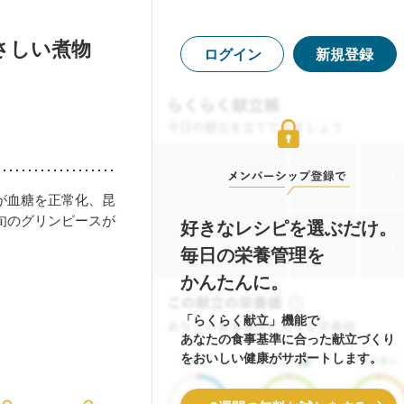
さしい煮物
ログイン
新規登録
が血糖を正常化、昆
旬のグリンピースが
好きなレシピを選ぶだけ。
毎日の栄養管理を
かんたんに。
「らくらく献立」機能で
あなたの食事基準に合った献立づくり
をおいしい健康がサポートします。