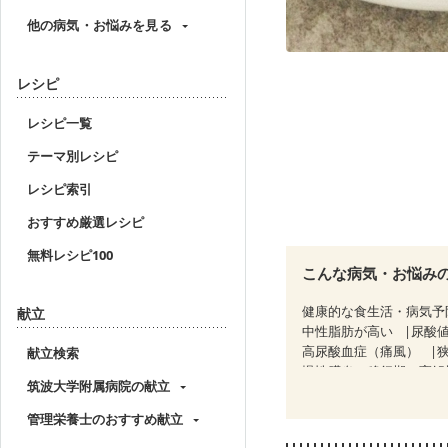
他の病気・お悩みを見る
レシピ
レシピ一覧
テーマ別レシピ
レシピ索引
おすすめ厳選レシピ
無料レシピ100
こんな病気・お悩み
健康的な食生活・病気予
献立
中性脂肪が高い
尿酸
高尿酸血症（痛風）
献立検索
慢性膵炎（移行期・寛解
筑波大学附属病院の献立
睡眠時無呼吸症候群
CKD（ステージ２）
管理栄養士のおすすめ献立
乳がん治療を終えた方・