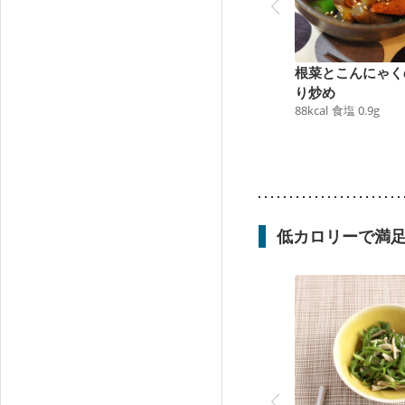
根菜とこんにゃく
り炒め
88
kcal
食塩
0.9
g
低カロリーで満