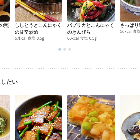
の照
ししとうとこんにゃく
パプリカとこんにゃく
さっぱり
56
kcal
食
の甘辛炒め
のきんぴら
67
kcal
食塩
0.6
g
60
kcal
食塩
0.5
g
足したい