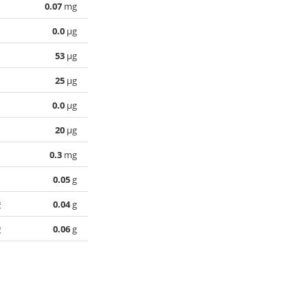
0.07
mg
0.0
µg
53
µg
25
µg
0.0
µg
20
µg
0.3
mg
0.05
g
酸
0.04
g
酸
0.06
g