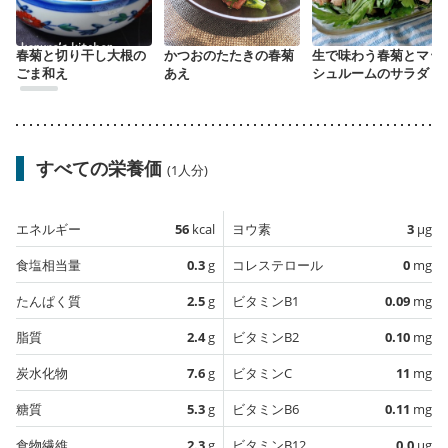
春菊と切り干し大根の
かつおのたたきの春菊
生で味わう春菊とマッ
ごま和え
あえ
シュルームのサラダ
すべての栄養価
(1人分)
エネルギー
56
kcal
ヨウ素
3
µg
食塩相当量
0.3
g
コレステロール
0
mg
たんぱく質
2.5
g
ビタミンB1
0.09
mg
脂質
2.4
g
ビタミンB2
0.10
mg
炭水化物
7.6
g
ビタミンC
11
mg
糖質
5.3
g
ビタミンB6
0.11
mg
食物繊維
2.3
g
ビタミンB12
0.0
µg