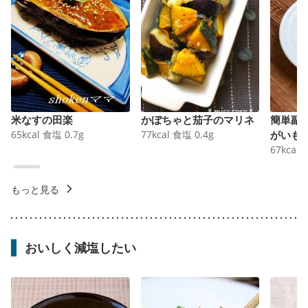
米なすの田楽
かぼちゃと茄子のマリネ
簡単副
65
kcal
食塩
0.7
g
77
kcal
食塩
0.4
g
がいも
67
kcal
もっと見る
おいしく減塩したい