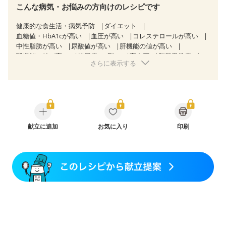
こんな病気・お悩みの方向けのレシピです
健康的な食生活・病気予防
ダイエット
血糖値・HbA1cが高い
血圧が高い
コレステロールが高い
中性脂肪が高い
尿酸値が高い
肝機能の値が高い
腎機能の値が高い
糖尿病（2型）
高血圧
脂質異常症
さらに表示する
高尿酸血症（痛風）
狭心症
心筋梗塞
心臓弁膜症
心不全
胆石症
慢性膵炎（移行期・寛解期）
非アルコール性脂肪肝
痔
慢性便秘症
過敏性腸症候群（IBS）
睡眠時無呼吸症候群
糖尿病性腎症（第１期）
糖尿病性腎症（第２期）
CKD（ステージ１）
CKD（ステージ２）
CKD（ステージ３a）
献立に追加
乳がん（抗がん剤治療中）
お気に入り
印刷
乳がん（ホルモン療法中）
乳がん（放射線治療中）
乳がん治療を終えた方・経過観察中の方など
飲み込みにくい
味の感じ方が変わった
妊娠中(初期)
妊婦健診・体重増加が気になる（初期）
妊婦健診・血圧が気になる（初期）
妊婦健診・血糖値が気になる（初期）
妊娠高血圧(中期)
妊娠糖尿病(初期)
産後（母乳）
産後（混合栄養）
産後（ミルク）
骨折
骨粗しょう症
関節リウマチ
乾癬
フレイル（年齢に合わせた体作り）
低栄養予防