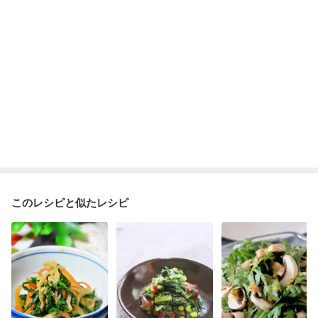
貧血対策
ニキビ・肌荒れ
妊活中
更年期
このレシピと似たレシピ