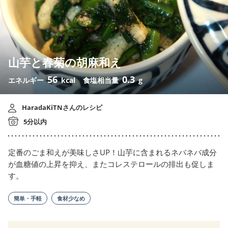
山芋と春菊の胡麻和え
56
0.3
エネルギー
kcal
食塩相当量
g
HaradaKiTNさんのレシピ
5分以内
定番のごま和えが美味しさUP！山芋に含まれるネバネバ成分
が血糖値の上昇を抑え、またコレステロールの排出も促しま
す。
簡単・手軽
食材少なめ