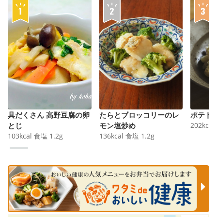
具だくさん 高野豆腐の卵
たらとブロッコリーのレ
ポテト
とじ
モン塩炒め
202
kcal
103
kcal
食塩
1.2
g
136
kcal
食塩
1.2
g