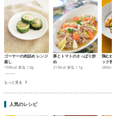
ゴーヤーの肉詰め レンジ
豚とトマトのさっぱり炒
鶏むね
蒸し
め
ック照
190
kcal
食塩
1.0
g
213
kcal
食塩
1.1
g
286
kcal
もっと見る
人気のレシピ