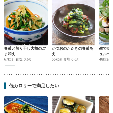
春菊と切り干し大根のご
かつおのたたきの春菊あ
生で味
ま和え
え
ュルー
67
kcal
食塩
0.6
g
55
kcal
食塩
0.6
g
48
kcal
低カロリーで満足したい