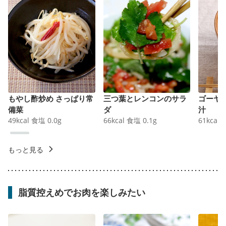
もやし酢炒め さっぱり常
三つ葉とレンコンのサラ
ゴーヤ
備菜
ダ
汁
49
kcal
食塩
0.0
g
66
kcal
食塩
0.1
g
61
kcal
もっと見る
脂質控えめでお肉を楽しみたい