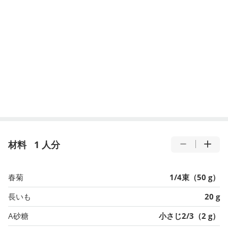
材料
1 人分
春菊
1/4束（50 g）
長いも
20 g
A砂糖
小さじ2/3（2 g）