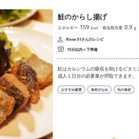
鮭のからし揚げ
159
0.9
エネルギー
食塩相当量
kcal
g
Risoa 51さんのレシピ
15分以内＋下準備
鮭はカルシウムの吸収を助けるビタミ
成人１日分の必要量が摂取できます。
おすすめ厳選
食材少なめ
旬の食材