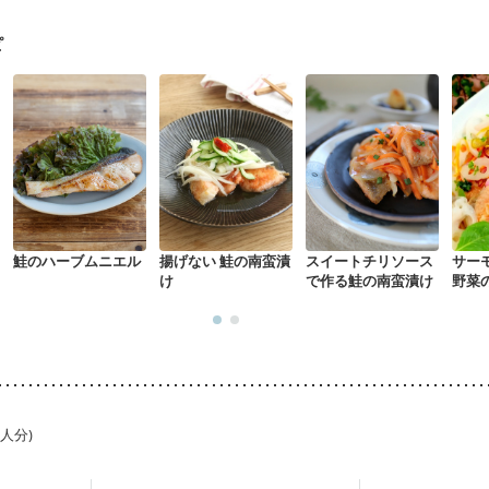
ピ
鮭のハーブムニエル
揚げない 鮭の南蛮漬
スイートチリソース
サー
け
で作る鮭の南蛮漬け
野菜
ュ
1人分)