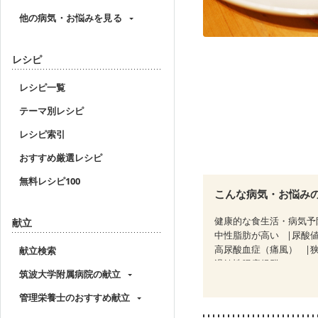
他の病気・お悩みを見る
レシピ
レシピ一覧
テーマ別レシピ
レシピ索引
おすすめ厳選レシピ
無料レシピ100
こんな病気・お悩み
健康的な食生活・病気予
献立
中性脂肪が高い
尿酸
高尿酸血症（痛風）
献立検索
過敏性腸症候群（IBS）
筑波大学附属病院の献立
乳がん（抗がん剤治療中
乳がん治療を終えた方・
管理栄養士のおすすめ献立
フレイル（年齢に合わせ