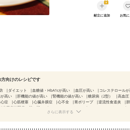
献立に追加
お気に
の方向けのレシピです
防
ダイエット
血糖値・HbA1cが高い
血圧が高い
コレステロール
値が高い
肝機能の値が高い
腎機能の値が高い
糖尿病（2型）
高血圧
狭心症
心筋梗塞
心臓弁膜症
心不全
胃ポリープ
逆流性食道炎
糖尿病性腎症（第３期）
CKD（ステージ１）
CKD（ステージ２）
さらに表示する
）
乳がん（ホルモン療法中）
乳がん（放射線治療中）
経過観察中の方など
産後（ミルク）
骨折
骨粗しょう症
関節リウ
た体作り）
低栄養予防
貧血対策
ニキビ・肌荒れ
妊活中
更年期