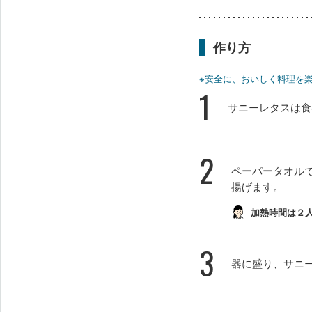
作り方
※安全に、おいしく料理を
1
サニーレタスは食
2
ペーパータオル
揚げます。
加熱時間は２
3
器に盛り、サニ