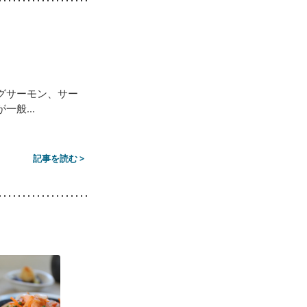
グサーモン、サー
般...
記事を読む >