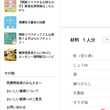
【関節リウマチをお持ちの
方】新規会員登録はこちら
から
潰瘍性大腸炎の治療
関節リウマチってどんな病
気？まずはセルフチェッ
材料
1 人分
ク！
糖尿病患者さんに向けた
鮭（切り身）
カンタン一週間献立レシピ
しょうゆ
その他
酒
医療関係者のみなさまへ
練りがらし
おいしい健康について
片栗粉
おいしい健康へのご意見
サラダ油
お問い合わせ