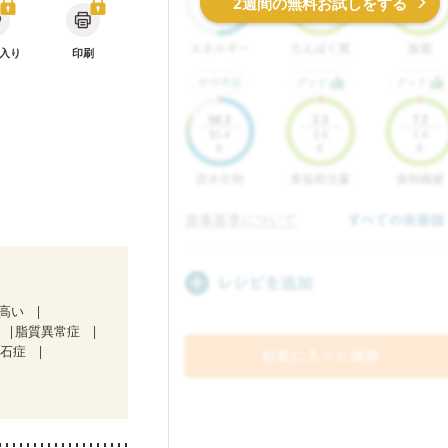
2週間の無料お試しをする
入り
印刷
が高い
脂質異常症
胆石症
マチ