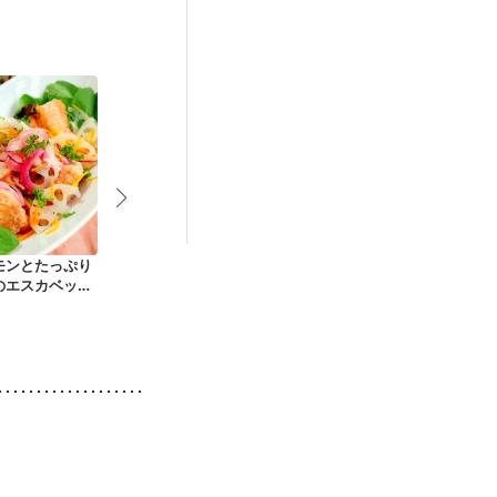
モンとたっぷり
鮭とブロッコリーの
鮭の南蛮漬け
サーモンの彩
のエスカベッシ
マヨネーズ和え