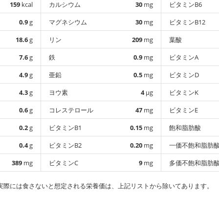
159
kcal
カルシウム
30
mg
ビタミンB6
0.9
g
マグネシウム
30
mg
ビタミンB12
18.6
g
リン
209
mg
葉酸
7.6
g
鉄
0.9
mg
ビタミンA
4.9
g
亜鉛
0.5
mg
ビタミンD
4.3
g
ヨウ素
4
µg
ビタミンK
0.6
g
コレステロール
47
mg
ビタミンE
0.2
g
ビタミンB1
0.15
mg
飽和脂肪酸
0.4
g
ビタミンB2
0.20
mg
一価不飽和脂肪
389
mg
ビタミンC
9
mg
多価不飽和脂肪
実際には食さないと想定される栄養価は、上記リストから除いてあります。