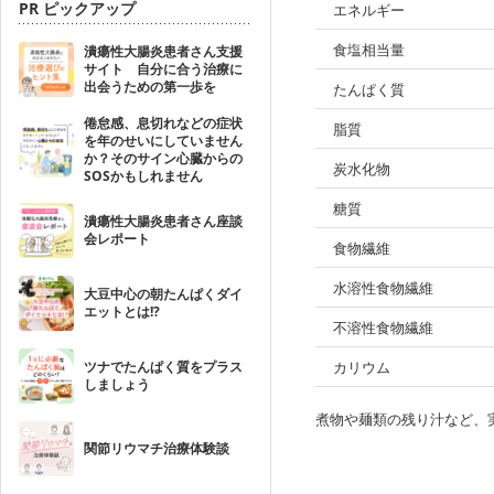
PR ピックアップ
エネルギー
食塩相当量
潰瘍性大腸炎患者さん支援
サイト 自分に合う治療に
出会うための第一歩を
たんぱく質
倦怠感、息切れなどの症状
脂質
を年のせいにしていません
か？そのサイン心臓からの
炭水化物
SOSかもしれません
糖質
潰瘍性大腸炎患者さん座談
会レポート
食物繊維
水溶性食物繊維
大豆中心の朝たんぱくダイ
エットとは!?
不溶性食物繊維
ツナでたんぱく質をプラス
カリウム
しましょう
煮物や麺類の残り汁など、
関節リウマチ治療体験談