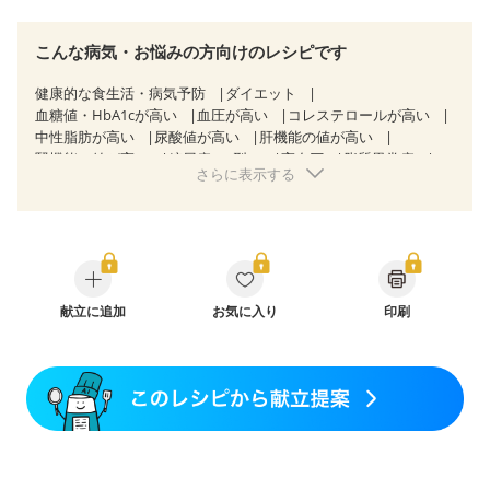
こんな病気・お悩みの方向けのレシピです
健康的な食生活・病気予防
ダイエット
血糖値・HbA1cが高い
血圧が高い
コレステロールが高い
中性脂肪が高い
尿酸値が高い
肝機能の値が高い
腎機能の値が高い
糖尿病（2型）
高血圧
脂質異常症
さらに表示する
高尿酸血症（痛風）
狭心症
心筋梗塞
心臓弁膜症
心不全
胆石症
非アルコール性脂肪肝
慢性便秘症
過敏性腸症候群（IBS）
睡眠時無呼吸症候群
糖尿病性腎症（第１期）
糖尿病性腎症（第２期）
糖尿病性腎症（第３期）
CKD（ステージ１）
CKD（ステージ２）
CKD（ステージ３a）
乳がん（抗がん剤治療中）
献立に追加
お気に入り
乳がん（ホルモン療法中）
印刷
乳がん（放射線治療中）
乳がん治療を終えた方・経過観察中の方など
味の感じ方が変わった
食欲がない
産後（ミルク）
骨折
骨粗しょう症
関節リウマチ
低栄養予防
貧血対策
ニキビ・肌荒れ
妊活中
更年期