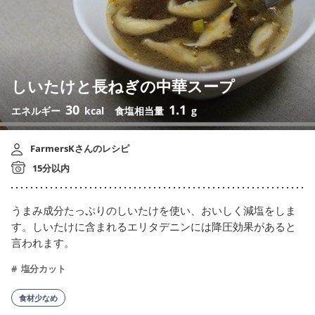
しいたけと長ねぎの中華スープ
30
1.1
エネルギー
kcal
食塩相当量
g
FarmersKさんのレシピ
15分以内
うまみ成分たっぷりのしいたけを使い、おいしく減塩をしま
す。しいたけに含まれるエリタデニンには降圧効果があると
言われます。
塩分カット
食材少なめ