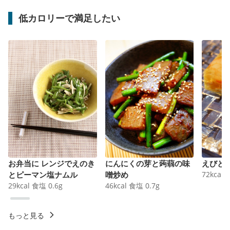
低カロリーで満足したい
お弁当に レンジでえのき
にんにくの芽と蒟蒻の味
えびと
とピーマン塩ナムル
噌炒め
72
kcal
29
kcal
食塩
0.6
g
46
kcal
食塩
0.7
g
もっと見る