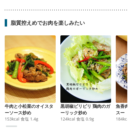
脂質控えめでお肉を楽しみたい
牛肉と小松菜のオイスタ
黒胡椒ビリビリ 鶏肉のガ
魚香肉
ーソース炒め
ーリック炒め
スー
153
kcal
食塩
1.4
g
124
kcal
食塩
0.9
g
184
kcal