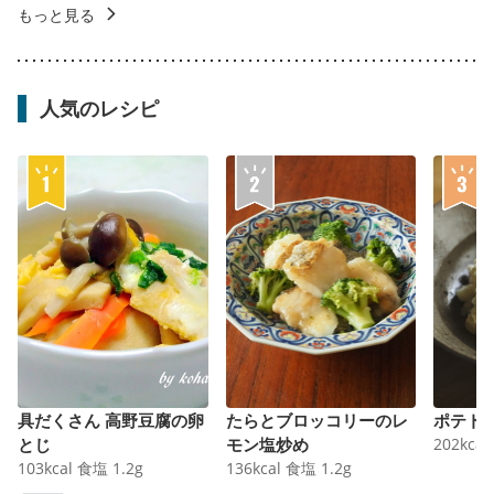
もっと見る
人気のレシピ
具だくさん 高野豆腐の卵
たらとブロッコリーのレ
ポテト
とじ
モン塩炒め
202
kcal
103
kcal
食塩
1.2
g
136
kcal
食塩
1.2
g