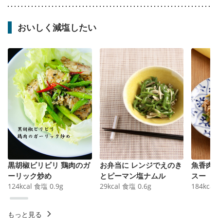
おいしく減塩したい
黒胡椒ビリビリ 鶏肉のガ
お弁当に レンジでえのき
魚香肉
ーリック炒め
とピーマン塩ナムル
スー
124
kcal
食塩
0.9
g
29
kcal
食塩
0.6
g
184
kcal
もっと見る