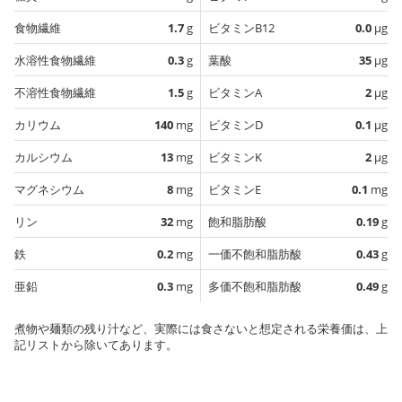
食物繊維
1.7
g
ビタミンB12
0.0
µg
水溶性食物繊維
0.3
g
葉酸
35
µg
不溶性食物繊維
1.5
g
ビタミンA
2
µg
カリウム
140
mg
ビタミンD
0.1
µg
カルシウム
13
mg
ビタミンK
2
µg
マグネシウム
8
mg
ビタミンE
0.1
mg
リン
32
mg
飽和脂肪酸
0.19
g
鉄
0.2
mg
一価不飽和脂肪酸
0.43
g
亜鉛
0.3
mg
多価不飽和脂肪酸
0.49
g
煮物や麺類の残り汁など、実際には食さないと想定される栄養価は、上
記リストから除いてあります。