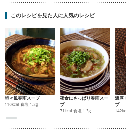
このレシピを見た人に人気のレシピ
坦々風春雨スープ
夜食にさっぱり春雨スー
濃厚 
110
kcal
食塩
1.2
g
プ
プ
71
kcal
食塩
1.3
g
142
kcal