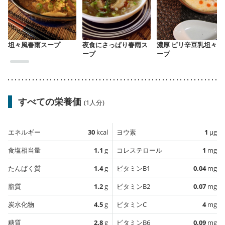
坦々風春雨スープ
夜食にさっぱり春雨ス
濃厚 ピリ辛豆乳坦々ス
ープ
ープ
すべての栄養価
(1人分)
エネルギー
30
kcal
ヨウ素
1
µg
食塩相当量
1.1
g
コレステロール
1
mg
たんぱく質
1.4
g
ビタミンB1
0.04
mg
脂質
1.2
g
ビタミンB2
0.07
mg
炭水化物
4.5
g
ビタミンC
4
mg
糖質
2.8
g
ビタミンB6
0.09
mg