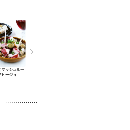
後（混合栄養）
活中
更年期
とマッシュルー
たっぷり きのこソテ
マッシュルームのサ
生で味わう春
アヒージョ
ー
ラダ
ッシュルーム
ダ