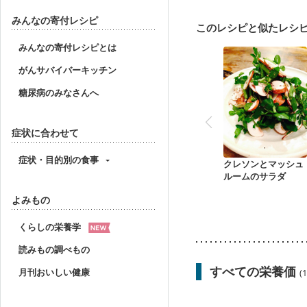
妊婦健診・体重増加が気
妊婦健診・血糖値が気に
みんなの寄付レシピ
このレシピと似たレシ
産後（ミルク）
骨折
みんなの寄付レシピとは
がんサバイバーキッチン
糖尿病のみなさんへ
症状に合わせて
症状・目的別の食事
クレソンとマッシュ
ルームのサラダ
よみもの
くらしの栄養学
読みもの調べもの
すべての栄養価
月刊おいしい健康
(