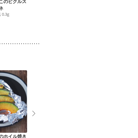
このピクルス
タコとマッシュルーム
たっぷり きのこソテ
ネ
のアヒージョ
ー
塩
0.3
g
89
kcal
食塩
0.5
g
45
kcal
食塩
0.6
g
4
のホイル焼き
ミキサーで作るガスパ
トムヤムクン風スープ