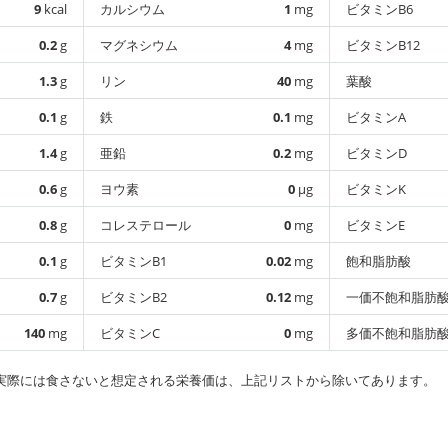
9
kcal
カルシウム
1
mg
ビタミンB6
0.2
g
マグネシウム
4
mg
ビタミンB12
1.3
g
リン
40
mg
葉酸
0.1
g
鉄
0.1
mg
ビタミンA
1.4
g
亜鉛
0.2
mg
ビタミンD
0.6
g
ヨウ素
0
µg
ビタミンK
0.8
g
コレステロール
0
mg
ビタミンE
0.1
g
ビタミンB1
0.02
mg
飽和脂肪酸
0.7
g
ビタミンB2
0.12
mg
一価不飽和脂肪
140
mg
ビタミンC
0
mg
多価不飽和脂肪
実際には食さないと想定される栄養価は、上記リストから除いてあります。