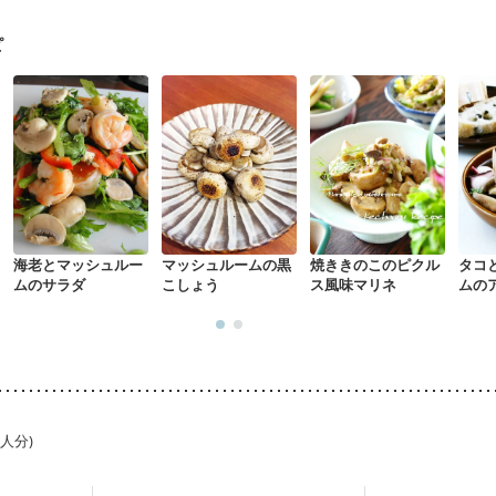
になる（初期）
妊婦健診・血圧が気になる（初期）
なる（初期）
妊娠高血圧(中期)
妊娠糖尿病(初期)
産後（母乳）
産
ピ
骨粗しょう症
関節リウマチ
乾癬
貧血対策
ニキビ・肌荒れ
妊
海老とマッシュルー
マッシュルームの黒
焼ききのこのピクル
タコ
ムのサラダ
こしょう
ス風味マリネ
ムの
1人分)