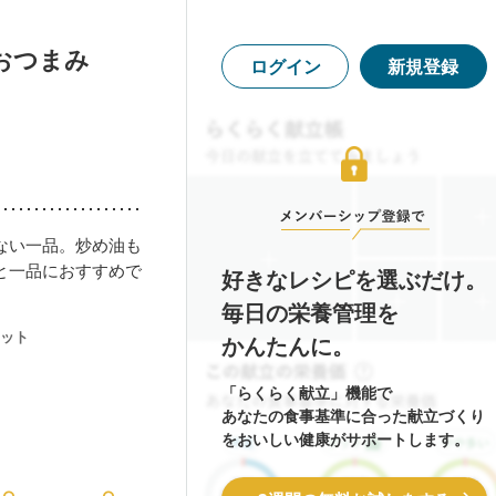
おつまみ
ログイン
新規登録
ない一品。炒め油も
と一品におすすめで
好きなレシピを選ぶだけ。
毎日の栄養管理を
ット
かんたんに。
「らくらく献立」機能で
あなたの食事基準に合った献立づくり
をおいしい健康がサポートします。