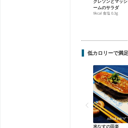
クレソンとマッシ
ームのサラダ
9
kcal
食塩
0.3
g
低カロリーで満
米なすの田楽