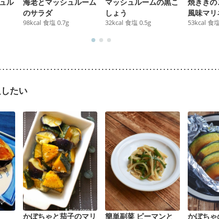
ュル
海老とマッシュルーム
マッシュルームの黒こ
焼ききの
のサラダ
しょう
風味マリ
98
kcal
食塩
0.7
g
32
kcal
食塩
0.5
g
53
kcal
食
足したい
かぼちゃと茄子のマリ
簡単副菜 ピーマンと
かぼちゃ