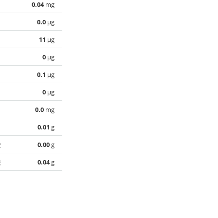
0.04
mg
0.0
µg
11
µg
0
µg
0.1
µg
0
µg
0.0
mg
0.01
g
酸
0.00
g
酸
0.04
g