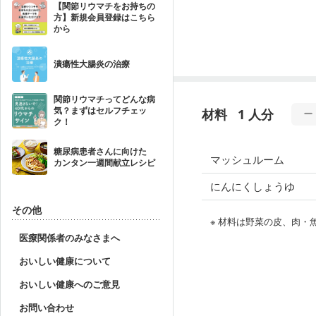
【関節リウマチをお持ちの
方】新規会員登録はこちら
から
潰瘍性大腸炎の治療
関節リウマチってどんな病
気？まずはセルフチェッ
材料
1 人分
ク！
糖尿病患者さんに向けた
マッシュルーム
カンタン一週間献立レシピ
にんにくしょうゆ
その他
※ 材料は野菜の皮、肉
医療関係者のみなさまへ
おいしい健康について
おいしい健康へのご意見
お問い合わせ