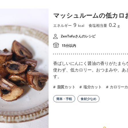
マッシュルームの低カロ
9
0.2
エネルギー
食塩相当量
kcal
g
ZenTofuさんのレシピ
15分以内
香ばしいにんにく醤油の香りがたまら
使わず、低カロリー。おつまみや、あ
す。
脂質カット
塩分カット
カロリーカ
簡単・手軽
食材少なめ