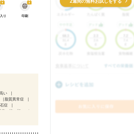
2週間の無料お試しをする
入り
印刷
が高い
脂質異常症
胆石症
腎症（第２期）