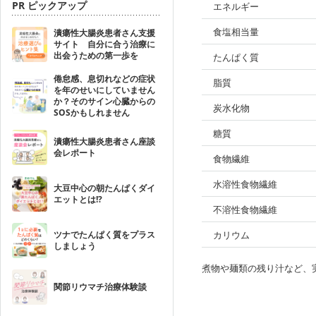
PR ピックアップ
エネルギー
食塩相当量
潰瘍性大腸炎患者さん支援
サイト 自分に合う治療に
出会うための第一歩を
たんぱく質
倦怠感、息切れなどの症状
脂質
を年のせいにしていません
か？そのサイン心臓からの
炭水化物
SOSかもしれません
糖質
潰瘍性大腸炎患者さん座談
会レポート
食物繊維
水溶性食物繊維
大豆中心の朝たんぱくダイ
エットとは!?
不溶性食物繊維
ツナでたんぱく質をプラス
カリウム
しましょう
煮物や麺類の残り汁など、
関節リウマチ治療体験談