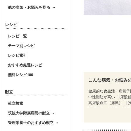
他の病気・お悩みを見る
レシピ
レシピ一覧
テーマ別レシピ
レシピ索引
おすすめ厳選レシピ
無料レシピ100
こんな病気・お悩み
健康的な食生活・病気予
献立
中性脂肪が高い
尿酸
高尿酸血症（痛風）
献立検索
慢性膵炎（移行期・寛解
筑波大学附属病院の献立
糖尿病性腎症（第３期）
乳がん（抗がん剤治療中
管理栄養士のおすすめ献立
乳がん治療を終えた方・