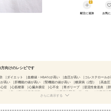
献立に追加
お気に
の方向けのレシピです
防
ダイエット
血糖値・HbA1cが高い
血圧が高い
コレステロール
値が高い
肝機能の値が高い
腎機能の値が高い
糖尿病（2型）
高血圧
狭心症
心筋梗塞
心臓弁膜症
心不全
胃ポリープ
逆流性食道炎
期）
痔
過敏性腸症候群（IBS）
糖尿病性腎症（第１期）
糖尿病性
さらに表示する
CKD（ステージ１）
CKD（ステージ２）
CKD（ステージ３a）
）
乳がん（ホルモン療法中）
乳がん（放射線治療中）
経過観察中の方など
飲み込みにくい
食欲がない
妊娠中(初期)