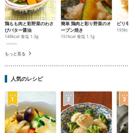
鶏もも肉と彩野菜のわさ
簡単 鶏肉と彩り野菜のオ
ピリ辛
びバター醤油
ーブン焼き
193
kcal
148
kcal
食塩
1.3
g
151
kcal
食塩
1.1
g
もっと見る
人気のレシピ