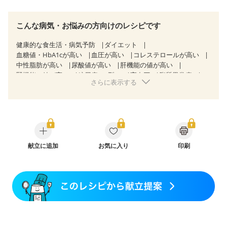
こんな病気・お悩みの方向けのレシピです
健康的な食生活・病気予防
ダイエット
血糖値・HbA1cが高い
血圧が高い
コレステロールが高い
中性脂肪が高い
尿酸値が高い
肝機能の値が高い
腎機能の値が高い
糖尿病（2型）
高血圧
脂質異常症
さらに表示する
高尿酸血症（痛風）
狭心症
心筋梗塞
心臓弁膜症
心不全
胃ポリープ
逆流性食道炎
胆石症
慢性膵炎（移行期・寛解期）
非アルコール性脂肪肝
痔
慢性便秘症
過敏性腸症候群（IBS）
睡眠時無呼吸症候群
糖尿病性腎症（第１期）
糖尿病性腎症（第２期）
糖尿病性腎症（第３期）
CKD（ステージ１）
CKD（ステージ２）
献立に追加
CKD（ステージ３a）
お気に入り
印刷
乳がん（抗がん剤治療中）
乳がん（ホルモン療法中）
乳がん（放射線治療中）
乳がん治療を終えた方・経過観察中の方など
妊娠中(初期)
妊婦健診・体重増加が気になる（初期）
妊婦健診・血圧が気になる（初期）
妊婦健診・血糖値が気になる（初期）
妊娠高血圧(中期)
妊娠糖尿病(初期)
産後（母乳）
産後（混合栄養）