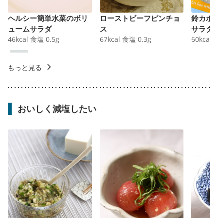
ヘルシー簡単水菜のボリ
ローストビーフピンチョ
鈴カボ
ュームサラダ
ス
サラダ
46
kcal
食塩
0.5
g
67
kcal
食塩
0.3
g
60
kcal
もっと見る
おいしく減塩したい