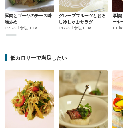
豚肉とゴーヤのチーズ味
グレープフルーツとおろ
厚揚げ
噌炒め
し冷しゃぶサラダ
ーヤー
155
kcal
食塩
1.1
g
147
kcal
食塩
0.9
g
191
kcal
低カロリーで満足したい