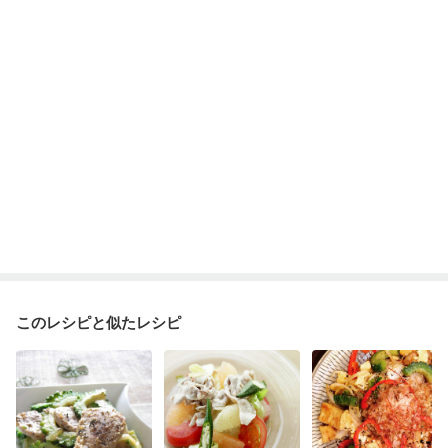
産後（ミルク）
骨折
関節リウマチ
乾癬
フレイル（年齢に合わせた体作り）
貧血対策
ニキビ・肌荒れ
妊活中
更年期
このレシピと似たレシピ