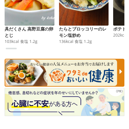
具だくさん 高野豆腐の卵
たらとブロッコリーのレ
ポテト
とじ
モン塩炒め
202
kcal
103
kcal
食塩
1.2
g
136
kcal
食塩
1.2
g