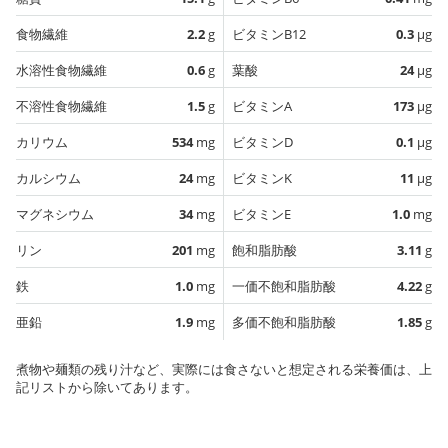
食物繊維
2.2
g
ビタミンB12
0.3
µg
水溶性食物繊維
0.6
g
葉酸
24
µg
不溶性食物繊維
1.5
g
ビタミンA
173
µg
カリウム
534
mg
ビタミンD
0.1
µg
カルシウム
24
mg
ビタミンK
11
µg
マグネシウム
34
mg
ビタミンE
1.0
mg
リン
201
mg
飽和脂肪酸
3.11
g
鉄
1.0
mg
一価不飽和脂肪酸
4.22
g
亜鉛
1.9
mg
多価不飽和脂肪酸
1.85
g
煮物や麺類の残り汁など、実際には食さないと想定される栄養価は、上
記リストから除いてあります。