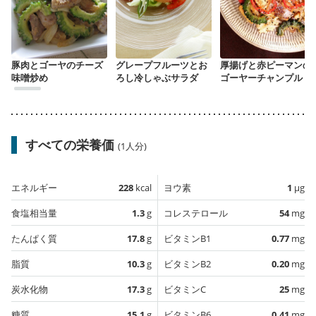
豚肉とゴーヤのチーズ
グレープフルーツとお
厚揚げと赤ピーマンの
味噌炒め
ろし冷しゃぶサラダ
ゴーヤーチャンプル
すべての栄養価
(1人分)
エネルギー
228
kcal
ヨウ素
1
µg
食塩相当量
1.3
g
コレステロール
54
mg
たんぱく質
17.8
g
ビタミンB1
0.77
mg
脂質
10.3
g
ビタミンB2
0.20
mg
炭水化物
17.3
g
ビタミンC
25
mg
糖質
15.1
g
ビタミンB6
0.41
mg