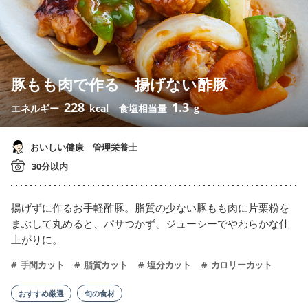
豚もも肉で作る 揚げない酢豚
228
1.3
エネルギー
kcal
食塩相当量
g
おいしい健康 管理栄養士
30分以内
揚げずに作るお手軽酢豚。脂質の少ない豚もも肉に片栗粉を
まぶして丸めると、パサつかず、ジューシーでやわらかな仕
上がりに。
手間カット
脂質カット
塩分カット
カロリーカット
おすすめ厳選
旬の食材