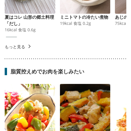
夏はコレ 山形の郷土料理
ミニトマトの冷たい煮物
あじの
「だし」
19
kcal
食塩
0.2
g
75
kcal
16
kcal
食塩
0.6
g
もっと見る
脂質控えめでお肉を楽しみたい