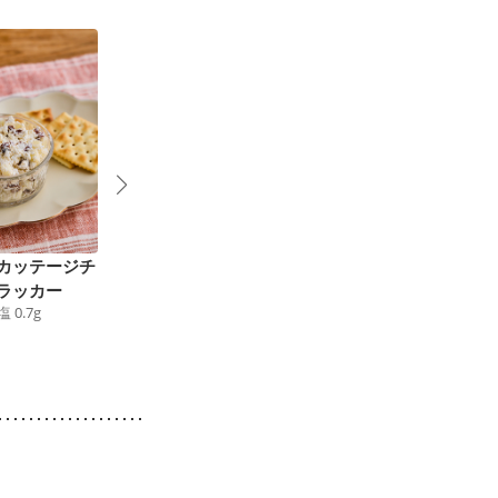
カッテージチ
紅茶香る 全粒粉おか
ラッカー
らビスコッティ
塩
0.7
g
62
kcal
食塩
0.2
g