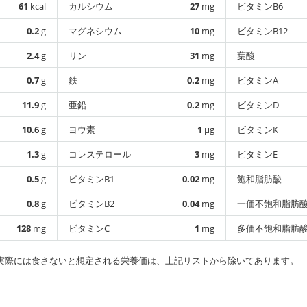
61
kcal
カルシウム
27
mg
ビタミンB6
0.2
g
マグネシウム
10
mg
ビタミンB12
2.4
g
リン
31
mg
葉酸
0.7
g
鉄
0.2
mg
ビタミンA
11.9
g
亜鉛
0.2
mg
ビタミンD
10.6
g
ヨウ素
1
µg
ビタミンK
1.3
g
コレステロール
3
mg
ビタミンE
0.5
g
ビタミンB1
0.02
mg
飽和脂肪酸
0.8
g
ビタミンB2
0.04
mg
一価不飽和脂肪
128
mg
ビタミンC
1
mg
多価不飽和脂肪
実際には食さないと想定される栄養価は、上記リストから除いてあります。