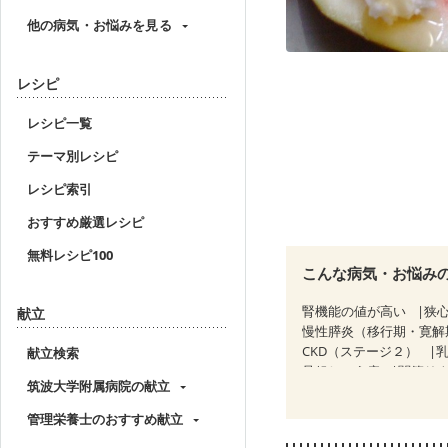
他の病気・お悩みを見る
レシピ
レシピ一覧
テーマ別レシピ
レシピ索引
おすすめ厳選レシピ
無料レシピ100
こんな病気・お悩み
腎機能の値が高い
狭
献立
慢性膵炎（移行期・寛解
CKD（ステージ２）
献立検索
骨粗しょう症
関節リ
筑波大学附属病院の献立
管理栄養士のおすすめ献立