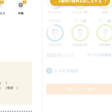
2週間の無料お試しをする
入り
印刷
１）
）
骨折