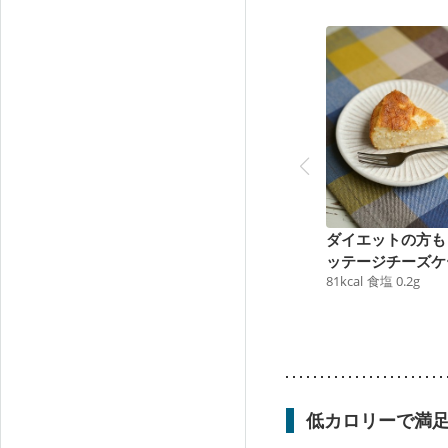
ダイエットの方も
ッテージチーズケ
81
kcal
食塩
0.2
g
低カロリーで満