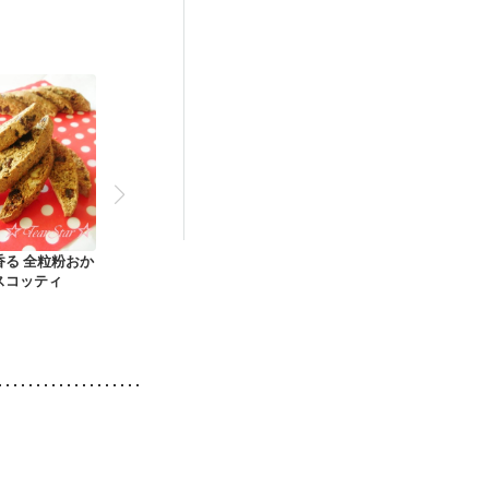
香る 全粒粉おか
スコッティ