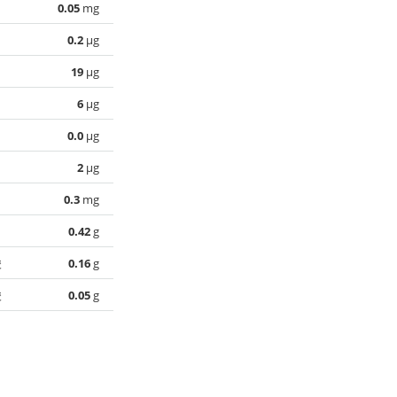
0.05
mg
0.2
µg
19
µg
6
µg
0.0
µg
2
µg
0.3
mg
0.42
g
酸
0.16
g
酸
0.05
g