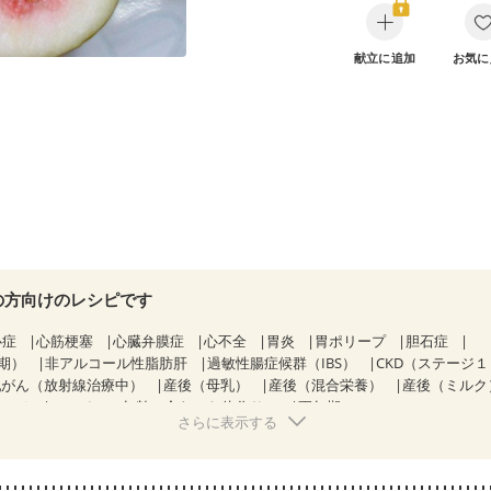
献立に追加
お気に
の方向けのレシピです
心症
心筋梗塞
心臓弁膜症
心不全
胃炎
胃ポリープ
胆石症
期）
非アルコール性脂肪肝
過敏性腸症候群（IBS）
CKD（ステージ
乳がん（放射線治療中）
産後（母乳）
産後（混合栄養）
産後（ミルク
ウマチ
フレイル（年齢に合わせた体作り）
更年期
さらに表示する