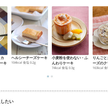
 カ
ヘルシーチーズケーキ
小麦粉を使わない・ふ
りんごと
104
kcal
食塩
0.2
g
ーキ
んわりケーキ
ーズのク
74
kcal
食塩
0.3
g
163
kcal
食
足したい