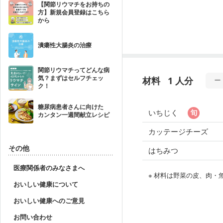
【関節リウマチをお持ちの
方】新規会員登録はこちら
から
潰瘍性大腸炎の治療
関節リウマチってどんな病
気？まずはセルフチェッ
材料
1 人分
ク！
糖尿病患者さんに向けた
いちじく
カンタン一週間献立レシピ
カッテージチーズ
その他
はちみつ
医療関係者のみなさまへ
※ 材料は野菜の皮、肉
おいしい健康について
おいしい健康へのご意見
お問い合わせ