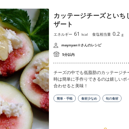
カッテージチーズといち
ザート
61
0.2
エネルギー
食塩相当量
kcal
g
maynyan☆さんのレシピ
5分以内
チーズの中でも低脂肪のカッテージチ
時は簡単に手作りできるのは嬉しいポ
合わせると美味！
簡単・手軽
食材少なめ
旬の食材