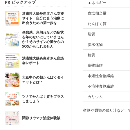
PR ピックアップ
エネルギー
食塩相当量
潰瘍性大腸炎患者さん支援
サイト 自分に合う治療に
出会うための第一歩を
たんぱく質
倦怠感、息切れなどの症状
脂質
を年のせいにしていません
か？そのサイン心臓からの
炭水化物
SOSかもしれません
糖質
潰瘍性大腸炎患者さん座談
会レポート
食物繊維
水溶性食物繊維
大豆中心の朝たんぱくダイ
エットとは!?
不溶性食物繊維
ツナでたんぱく質をプラス
カリウム
しましょう
煮物や麺類の残り汁など、
関節リウマチ治療体験談