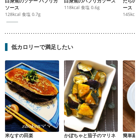
白身魚のソテー パプリカ
白身魚のパプリカソース
たらの
ソース
118
kcal
食塩
0.6
g
ース
128
kcal
食塩
0.7
g
145
kcal
低カロリーで満足したい
米なすの田楽
かぼちゃと茄子のマリネ
簡単副