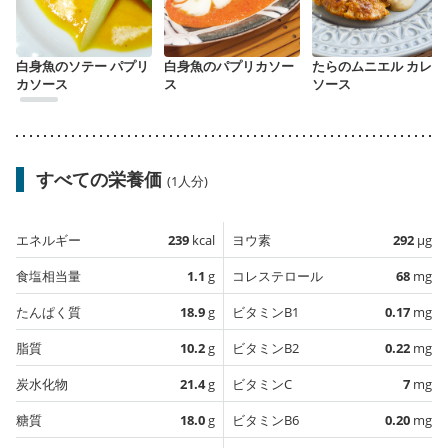
白身魚のソテー パプリ
白身魚のパプリカソー
たらのムニエル カレー
カソース
ス
ソース
すべての栄養価
(1人分)
エネルギー
239
kcal
ヨウ素
292
µg
食塩相当量
1.1
g
コレステロール
68
mg
たんぱく質
18.9
g
ビタミンB1
0.17
mg
脂質
10.2
g
ビタミンB2
0.22
mg
炭水化物
21.4
g
ビタミンC
7
mg
糖質
18.0
g
ビタミンB6
0.20
mg