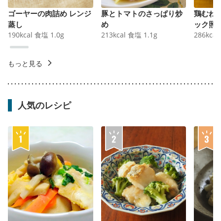
ゴーヤーの肉詰め レンジ
豚とトマトのさっぱり炒
鶏むね
蒸し
め
ック照
190
kcal
食塩
1.0
g
213
kcal
食塩
1.1
g
286
kcal
もっと見る
人気のレシピ