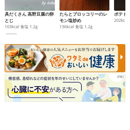
具だくさん 高野豆腐の卵
たらとブロッコリーのレ
ポテト
とじ
モン塩炒め
202
kcal
103
kcal
食塩
1.2
g
136
kcal
食塩
1.2
g