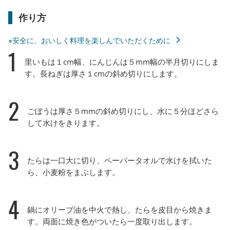
作り方
※安全に、おいしく料理を楽しんでいただくために
1
里いもは１cm幅、にんじんは５mm幅の半月切りにしま
す。長ねぎは厚さ１cmの斜め切りにします。
2
ごぼうは厚さ５mmの斜め切りにし、水に５分ほどさら
して水けをきります。
3
たらは一口大に切り、ペーパータオルで水けを拭いた
ら、小麦粉をまぶします。
4
鍋にオリーブ油を中火で熱し、たらを皮目から焼きま
す。両面に焼き色がついたら一度取り出します。