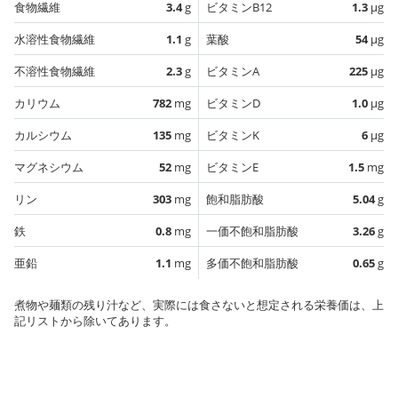
食物繊維
3.4
g
ビタミンB12
1.3
µg
水溶性食物繊維
1.1
g
葉酸
54
µg
不溶性食物繊維
2.3
g
ビタミンA
225
µg
カリウム
782
mg
ビタミンD
1.0
µg
カルシウム
135
mg
ビタミンK
6
µg
マグネシウム
52
mg
ビタミンE
1.5
mg
リン
303
mg
飽和脂肪酸
5.04
g
鉄
0.8
mg
一価不飽和脂肪酸
3.26
g
亜鉛
1.1
mg
多価不飽和脂肪酸
0.65
g
煮物や麺類の残り汁など、実際には食さないと想定される栄養価は、上
記リストから除いてあります。