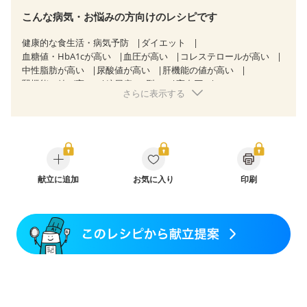
こんな病気・お悩みの方向けのレシピです
健康的な食生活・病気予防
ダイエット
血糖値・HbA1cが高い
血圧が高い
コレステロールが高い
中性脂肪が高い
尿酸値が高い
肝機能の値が高い
腎機能の値が高い
糖尿病（2型）
高血圧
さらに表示する
高尿酸血症（痛風）
胃ポリープ
胆石症
慢性膵炎（移行期・寛解期）
非アルコール性脂肪肝
痔
過敏性腸症候群（IBS）
睡眠時無呼吸症候群
糖尿病性腎症（第１期）
糖尿病性腎症（第２期）
糖尿病性腎症（第３期）
CKD（ステージ１）
CKD（ステージ２）
乳がん（抗がん剤治療中）
乳がん（ホルモン療法中）
献立に追加
お気に入り
乳がん（放射線治療中）
印刷
乳がん治療を終えた方・経過観察中の方など
妊娠中(初期)
妊婦健診・体重増加が気になる（初期）
妊婦健診・血圧が気になる（初期）
妊婦健診・血糖値が気になる（初期）
妊娠高血圧(中期)
妊娠糖尿病(初期)
産後（母乳）
産後（混合栄養）
産後（ミルク）
骨折
関節リウマチ
乾癬
フレイル（年齢に合わせた体作り）
貧血対策
ニキビ・肌荒れ
妊活中
更年期