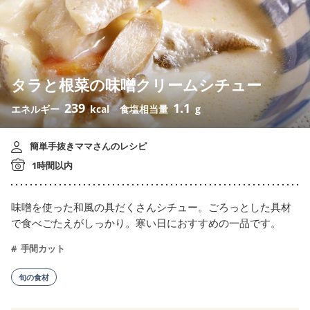
タラと根菜の味噌クリームシチュー
239
1.1
エネルギー
kcal
食塩相当量
g
簡単手抜きママさんのレシピ
1時間以内
味噌を使った和風の具だくさんシチュー。ごろっとした具材
で食べごたえがしっかり。寒い日におすすめの一品です。
手間カット
旬の食材