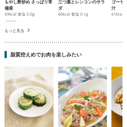
もやし酢炒め さっぱり常
三つ葉とレンコンのサラ
ゴーヤ
備菜
ダ
汁
49
kcal
食塩
0.0
g
66
kcal
食塩
0.1
g
61
kcal
もっと見る
脂質控えめでお肉を楽しみたい