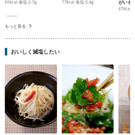
65
kcal
食塩
0.7
g
77
kcal
食塩
0.4
g
がいも
67
kcal
もっと見る
おいしく減塩したい