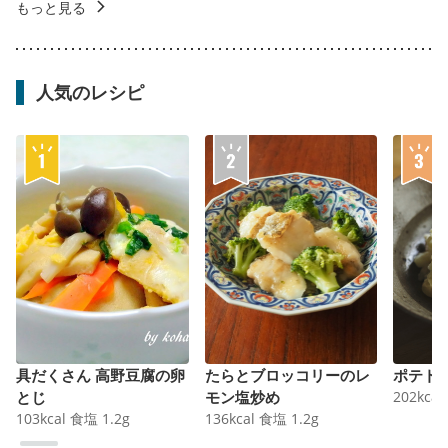
もっと見る
人気のレシピ
具だくさん 高野豆腐の卵
たらとブロッコリーのレ
ポテト
とじ
モン塩炒め
202
kcal
103
kcal
食塩
1.2
g
136
kcal
食塩
1.2
g