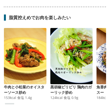
脂質控えめでお肉を楽しみたい
牛肉と小松菜のオイスタ
黒胡椒ビリビリ 鶏肉のガ
魚香肉
ーソース炒め
ーリック炒め
スー
153
kcal
食塩
1.4
g
124
kcal
食塩
0.9
g
184
kcal