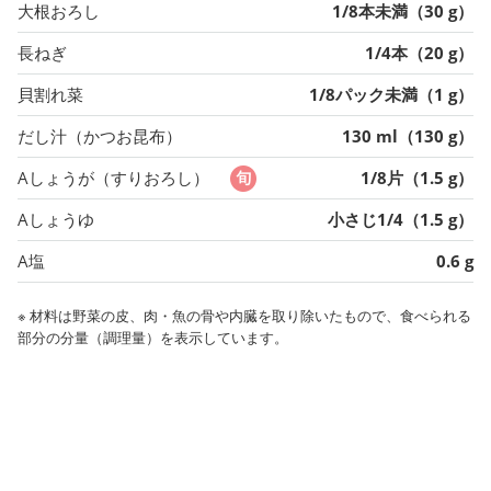
大根おろし
1/8本未満（30 g）
長ねぎ
1/4本（20 g）
貝割れ菜
1/8パック未満（1 g）
だし汁（かつお昆布）
130 ml（130 g）
Aしょうが（すりおろし）
1/8片（1.5 g）
Aしょうゆ
小さじ1/4（1.5 g）
A塩
0.6 g
※ 材料は野菜の皮、肉・魚の骨や内臓を取り除いたもので、食べられる
部分の分量（調理量）を表示しています。