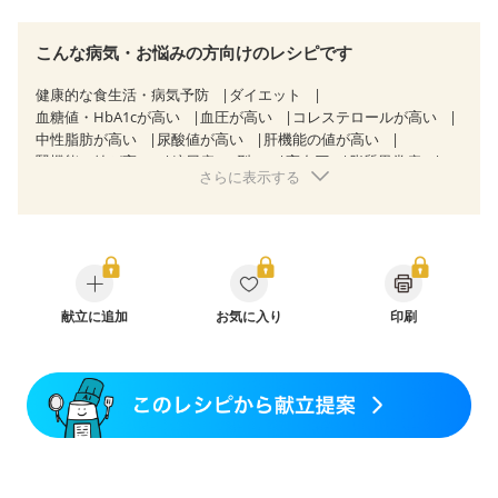
こんな病気・お悩みの方向けのレシピです
健康的な食生活・病気予防
ダイエット
血糖値・HbA1cが高い
血圧が高い
コレステロールが高い
中性脂肪が高い
尿酸値が高い
肝機能の値が高い
腎機能の値が高い
糖尿病（2型）
高血圧
脂質異常症
さらに表示する
高尿酸血症（痛風）
狭心症
心筋梗塞
心臓弁膜症
心不全
胃ポリープ
胆石症
慢性膵炎（移行期・寛解期）
非アルコール性脂肪肝
慢性便秘症
過敏性腸症候群（IBS）
睡眠時無呼吸症候群
糖尿病性腎症（第１期）
糖尿病性腎症（第２期）
糖尿病性腎症（第３期）
CKD（ステージ１）
CKD（ステージ２）
献立に追加
CKD（ステージ３a）
お気に入り
印刷
乳がん（抗がん剤治療中）
乳がん（ホルモン療法中）
乳がん（放射線治療中）
乳がん治療を終えた方・経過観察中の方など
味の感じ方が変わった
食欲がない
産後（ミルク）
骨折
関節リウマチ
乾癬
貧血対策
ニキビ・肌荒れ
妊活中
更年期