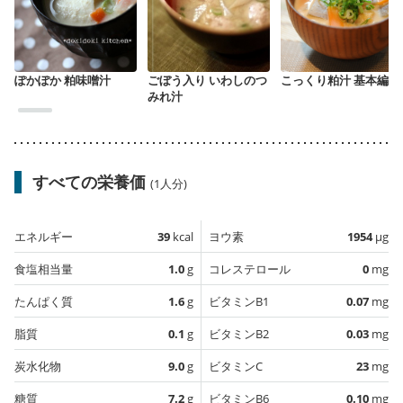
ぽかぽか 粕味噌汁
ごぼう入り いわしのつ
こっくり粕汁 基本編
みれ汁
すべての栄養価
(1人分)
エネルギー
39
kcal
ヨウ素
1954
µg
食塩相当量
1.0
g
コレステロール
0
mg
たんぱく質
1.6
g
ビタミンB1
0.07
mg
脂質
0.1
g
ビタミンB2
0.03
mg
炭水化物
9.0
g
ビタミンC
23
mg
糖質
7.2
g
ビタミンB6
0.10
mg