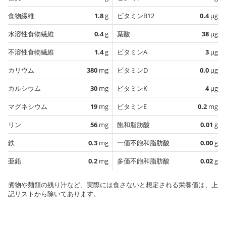
食物繊維
1.8
g
ビタミンB12
0.4
µg
水溶性食物繊維
0.4
g
葉酸
38
µg
不溶性食物繊維
1.4
g
ビタミンA
3
µg
カリウム
380
mg
ビタミンD
0.0
µg
カルシウム
30
mg
ビタミンK
4
µg
マグネシウム
19
mg
ビタミンE
0.2
mg
リン
56
mg
飽和脂肪酸
0.01
g
鉄
0.3
mg
一価不飽和脂肪酸
0.00
g
亜鉛
0.2
mg
多価不飽和脂肪酸
0.02
g
煮物や麺類の残り汁など、実際には食さないと想定される栄養価は、上
記リストから除いてあります。