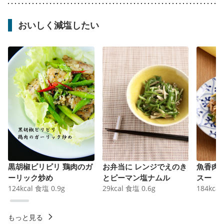
おいしく減塩したい
黒胡椒ビリビリ 鶏肉のガ
お弁当に レンジでえのき
魚香肉
ーリック炒め
とピーマン塩ナムル
スー
124
kcal
食塩
0.9
g
29
kcal
食塩
0.6
g
184
kcal
もっと見る