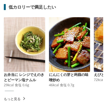
低カロリーで満足したい
お弁当に レンジでえのき
にんにくの芽と蒟蒻の味
えびと
とピーマン塩ナムル
噌炒め
72
kcal
29
kcal
食塩
0.6
g
46
kcal
食塩
0.7
g
もっと見る