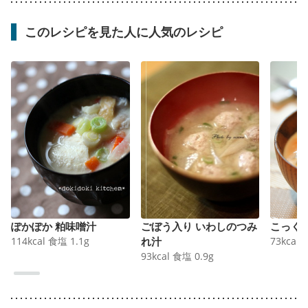
このレシピを見た人に人気のレシピ
ぽかぽか 粕味噌汁
ごぼう入り いわしのつみ
こっく
114
kcal
食塩
1.1
g
れ汁
73
kcal
93
kcal
食塩
0.9
g