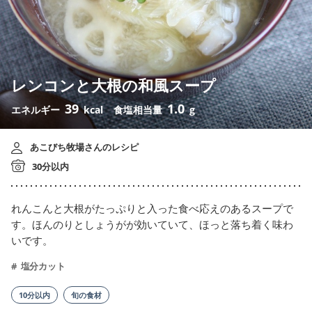
レンコンと大根の和風スープ
39
1.0
エネルギー
kcal
食塩相当量
g
あこびち牧場さんのレシピ
30分以内
れんこんと大根がたっぷりと入った食べ応えのあるスープで
す。ほんのりとしょうがが効いていて、ほっと落ち着く味わ
いです。
塩分カット
10分以内
旬の食材