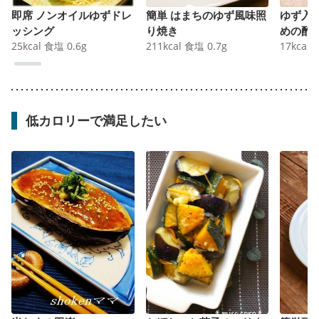
即席 ノンオイルゆずドレ
簡単 はまちのゆず風味照
ゆず入
ッシング
り焼き
めの酢
25
kcal
食塩
0.6
g
211
kcal
食塩
0.7
g
17
kcal
低カロリーで満足したい