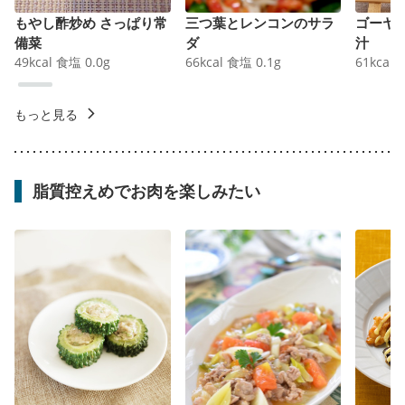
もやし酢炒め さっぱり常
三つ葉とレンコンのサラ
ゴーヤ
備菜
ダ
汁
49
kcal
食塩
0.0
g
66
kcal
食塩
0.1
g
61
kcal
もっと見る
脂質控えめでお肉を楽しみたい