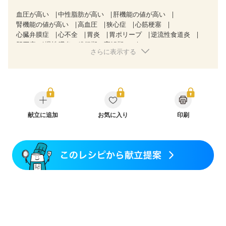
血圧が高い
中性脂肪が高い
肝機能の値が高い
腎機能の値が高い
高血圧
狭心症
心筋梗塞
心臓弁膜症
心不全
胃炎
胃ポリープ
逆流性食道炎
胆石症
慢性膵炎（移行期・寛解期）
さらに表示する
非アルコール性脂肪肝
過敏性腸症候群（IBS）
睡眠時無呼吸症候群
糖尿病性腎症（第３期）
CKD（ステージ１）
CKD（ステージ２）
CKD（ステージ３a）
乳がん（放射線治療中）
胃がん（抗がん剤治療中）
胃がん治療を終えた方・経過観察中の方
大腸がん治療を終えた方・経過観察中の方
献立に追加
お気に入り
印刷
大腸がん（抗がん剤治療中）
大腸がん（放射線治療中）
味の感じ方が変わった
食欲がない
妊娠中(初期)
妊婦健診・体重増加が気になる（初期）
妊婦健診・血圧が気になる（初期）
妊婦健診・血糖値が気になる（初期）
妊娠高血圧(中期)
妊娠糖尿病(初期)
産後（母乳）
産後（混合栄養）
産後（ミルク）
骨折
骨粗しょう症
関節リウマチ
乾癬
フレイル（年齢に合わせた体作り）
低栄養予防
貧血対策
ニキビ・肌荒れ
更年期