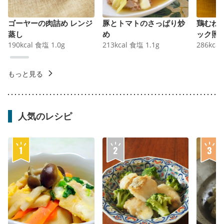
ゴーヤーの肉詰め レンジ
豚とトマトのさっぱり炒
鶏むね
蒸し
め
ック照
190
kcal
食塩
1.0
g
213
kcal
食塩
1.1
g
286
kcal
もっと見る
人気のレシピ