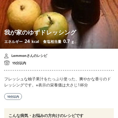
我が家のゆずドレッシング
24
0.7
エネルギー
kcal
食塩相当量
g
Lemmonさんのレシピ
15分以内
フレッシュな柚子果汁をたっぷり使った、爽やかな香りのド
レッシングです。※表示の栄養価は大さじ1杯分
10分以内
こんな病気・お悩みの方向けのレシピです