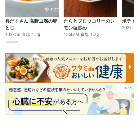
具だくさん 高野豆腐の卵
たらとブロッコリーのレ
ポテト
とじ
モン塩炒め
202
kcal
103
kcal
食塩
1.2
g
136
kcal
食塩
1.2
g