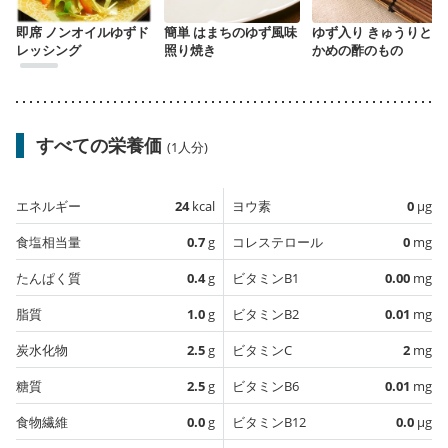
即席 ノンオイルゆずド
簡単 はまちのゆず風味
ゆず入り きゅうりとわ
レッシング
照り焼き
かめの酢のもの
すべての栄養価
(1人分)
エネルギー
24
kcal
ヨウ素
0
µg
食塩相当量
0.7
g
コレステロール
0
mg
たんぱく質
0.4
g
ビタミンB1
0.00
mg
脂質
1.0
g
ビタミンB2
0.01
mg
炭水化物
2.5
g
ビタミンC
2
mg
糖質
2.5
g
ビタミンB6
0.01
mg
食物繊維
0.0
g
ビタミンB12
0.0
µg