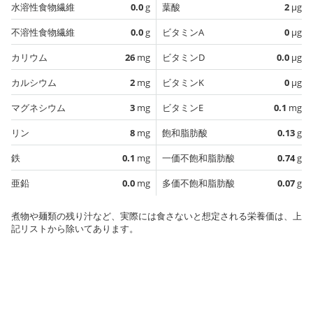
水溶性食物繊維
0.0
g
葉酸
2
µg
不溶性食物繊維
0.0
g
ビタミンA
0
µg
カリウム
26
mg
ビタミンD
0.0
µg
カルシウム
2
mg
ビタミンK
0
µg
マグネシウム
3
mg
ビタミンE
0.1
mg
リン
8
mg
飽和脂肪酸
0.13
g
鉄
0.1
mg
一価不飽和脂肪酸
0.74
g
亜鉛
0.0
mg
多価不飽和脂肪酸
0.07
g
煮物や麺類の残り汁など、実際には食さないと想定される栄養価は、上
記リストから除いてあります。