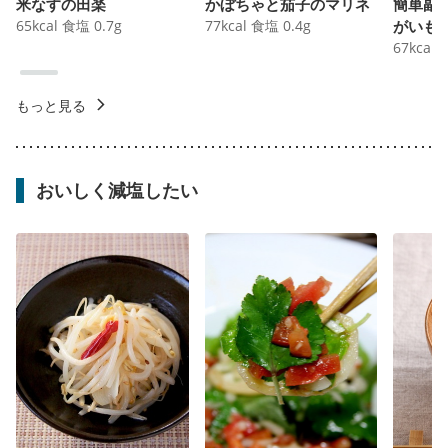
米なすの田楽
かぼちゃと茄子のマリネ
簡単副
65
kcal
食塩
0.7
g
77
kcal
食塩
0.4
g
がいも
67
kcal
もっと見る
おいしく減塩したい