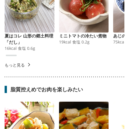
夏はコレ 山形の郷土料理
ミニトマトの冷たい煮物
あじの
「だし」
19
kcal
食塩
0.2
g
75
kcal
16
kcal
食塩
0.6
g
もっと見る
脂質控えめでお肉を楽しみたい