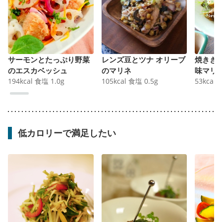
サーモンとたっぷり野菜
レンズ豆とツナ オリーブ
焼きき
のエスカベッシュ
のマリネ
味マリ
194
kcal
食塩
1.0
g
105
kcal
食塩
0.5
g
53
kcal
低カロリーで満足したい