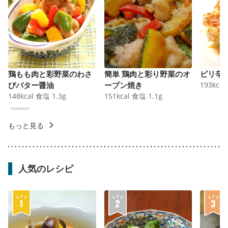
鶏もも肉と彩野菜のわさ
簡単 鶏肉と彩り野菜のオ
ピリ辛
びバター醤油
ーブン焼き
193
kcal
148
kcal
食塩
1.3
g
151
kcal
食塩
1.1
g
もっと見る
人気のレシピ