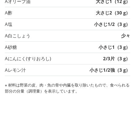
Aオリーブ油
大さじ1（12 g）
A酢
大さじ2（30 g）
A塩
小さじ1/2（3 g）
A白こしょう
少々
A砂糖
小さじ1（3 g）
Aにんにく(すりおろし)
2/3片（3 g）
Aレモン汁
小さじ1/2強（3 g）
※ 材料は野菜の皮、肉・魚の骨や内臓を取り除いたもので、食べられる
部分の分量（調理量）を表示しています。