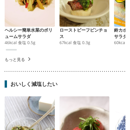
ヘルシー簡単水菜のボリ
ローストビーフピンチョ
鈴カボ
ュームサラダ
ス
サラダ
46
kcal
食塩
0.5
g
67
kcal
食塩
0.3
g
60
kcal
もっと見る
おいしく減塩したい