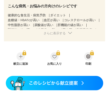
こんな病気・お悩みの方向けのレシピです
健康的な食生活・病気予防
ダイエット
血糖値・HbA1cが高い
血圧が高い
コレステロールが高い
中性脂肪が高い
尿酸値が高い
肝機能の値が高い
腎機能の値が高い
糖尿病（2型）
高血圧
脂質異常症
さらに表示する
高尿酸血症（痛風）
狭心症
心筋梗塞
心臓弁膜症
心不全
胃ポリープ
胆石症
非アルコール性脂肪肝
過敏性腸症候群（IBS）
睡眠時無呼吸症候群
糖尿病性腎症（第１期）
糖尿病性腎症（第２期）
糖尿病性腎症（第３期）
CKD（ステージ１）
CKD（ステージ２）
CKD（ステージ３a）
食欲がない
産後（ミルク）
献立に追加
骨折
骨粗しょう症
お気に入り
関節リウマチ
印刷
フレイル（年齢に合わせた体作り）
低栄養予防
貧血対策
ニキビ・肌荒れ
更年期