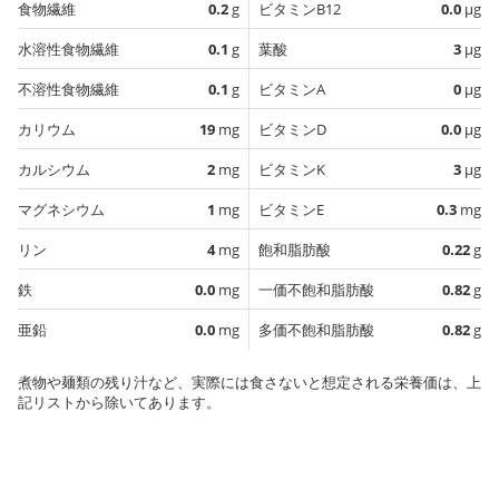
食物繊維
0.2
g
ビタミンB12
0.0
µg
水溶性食物繊維
0.1
g
葉酸
3
µg
不溶性食物繊維
0.1
g
ビタミンA
0
µg
カリウム
19
mg
ビタミンD
0.0
µg
カルシウム
2
mg
ビタミンK
3
µg
マグネシウム
1
mg
ビタミンE
0.3
mg
リン
4
mg
飽和脂肪酸
0.22
g
鉄
0.0
mg
一価不飽和脂肪酸
0.82
g
亜鉛
0.0
mg
多価不飽和脂肪酸
0.82
g
煮物や麺類の残り汁など、実際には食さないと想定される栄養価は、上
記リストから除いてあります。