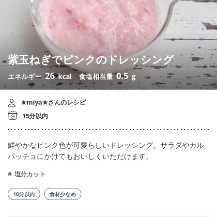
紫玉ねぎでピンクのドレッシング
26
0.5
エネルギー
kcal
食塩相当量
g
★miya★さんのレシピ
15分以内
鮮やかなピンク色が可愛らしいドレッシング。サラダやカル
パッチョにかけてもおいしくいただけます。
塩分カット
10分以内
食材少なめ