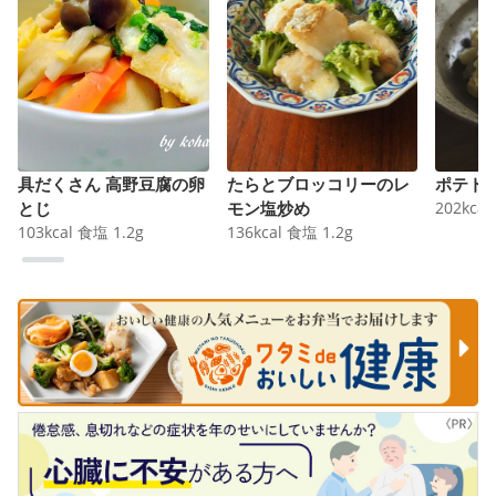
具だくさん 高野豆腐の卵
たらとブロッコリーのレ
ポテト
とじ
モン塩炒め
202
kcal
103
kcal
食塩
1.2
g
136
kcal
食塩
1.2
g