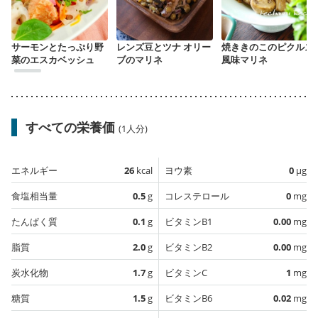
サーモンとたっぷり野
レンズ豆とツナ オリー
焼ききのこのピクルス
菜のエスカベッシュ
ブのマリネ
風味マリネ
すべての栄養価
(1人分)
エネルギー
26
kcal
ヨウ素
0
µg
食塩相当量
0.5
g
コレステロール
0
mg
たんぱく質
0.1
g
ビタミンB1
0.00
mg
脂質
2.0
g
ビタミンB2
0.00
mg
炭水化物
1.7
g
ビタミンC
1
mg
糖質
1.5
g
ビタミンB6
0.02
mg