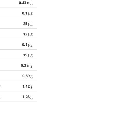
0.43
mg
0.1
µg
25
µg
12
µg
0.1
µg
19
µg
0.3
mg
0.59
g
酸
1.12
g
酸
1.23
g