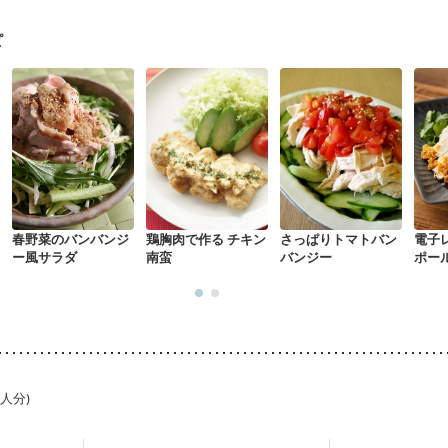
混合栄養）
産後（ミルク）
骨折
骨粗しょう症
関節リウマチ
乾癬
た体作り）
低栄養予防
貧血対策
ニキビ・肌荒れ
妊活中
更年期
ピ
春野菜のバンバンジ
鶏胸肉で作る チキン
さっぱりトマトバン
電子
ー風サラダ
南蛮
バンジー
ポー
1人分)