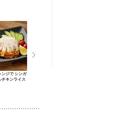
レンジで シンガ
バンバンジー
具沢山冷やし中華
塩麹でしっと
ルチキンライス
バンジー