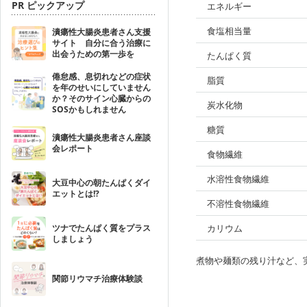
PR ピックアップ
エネルギー
食塩相当量
潰瘍性大腸炎患者さん支援
サイト 自分に合う治療に
出会うための第一歩を
たんぱく質
倦怠感、息切れなどの症状
脂質
を年のせいにしていません
か？そのサイン心臓からの
炭水化物
SOSかもしれません
糖質
潰瘍性大腸炎患者さん座談
会レポート
食物繊維
水溶性食物繊維
大豆中心の朝たんぱくダイ
エットとは!?
不溶性食物繊維
ツナでたんぱく質をプラス
カリウム
しましょう
煮物や麺類の残り汁など、
関節リウマチ治療体験談