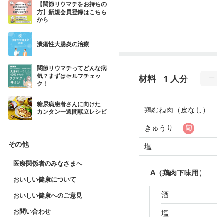
【関節リウマチをお持ちの
方】新規会員登録はこちら
から
潰瘍性大腸炎の治療
関節リウマチってどんな病
気？まずはセルフチェッ
材料
1 人分
ク！
糖尿病患者さんに向けた
鶏むね肉（皮なし）
カンタン一週間献立レシピ
きゅうり
その他
塩
医療関係者のみなさまへ
A（鶏肉下味用）
おいしい健康について
酒
おいしい健康へのご意見
お問い合わせ
塩