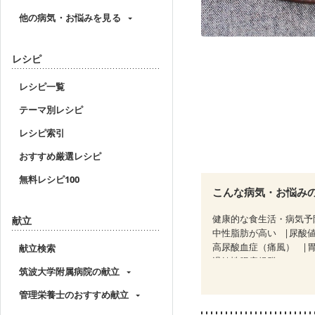
他の病気・お悩みを見る
レシピ
レシピ一覧
テーマ別レシピ
レシピ索引
おすすめ厳選レシピ
無料レシピ100
こんな病気・お悩み
健康的な食生活・病気予
献立
中性脂肪が高い
尿酸
高尿酸血症（痛風）
献立検索
過敏性腸症候群（IBS）
筑波大学附属病院の献立
乳がん（ホルモン療法中
味の感じ方が変わった
管理栄養士のおすすめ献立
妊婦健診・血圧が気にな