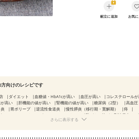
献立に追加
お気に
の方向けのレシピです
防
ダイエット
血糖値・HbA1cが高い
血圧が高い
コレステロール
値が高い
肝機能の値が高い
腎機能の値が高い
糖尿病（2型）
高血圧
胃炎
胃ポリープ
逆流性食道炎
慢性膵炎（移行期・寛解期）
痔
CKD（ステージ１）
CKD（ステージ２）
乳がん（抗がん剤治療中）
さらに表示する
）
乳がん（放射線治療中）
乳がん治療を終えた方・経過観察中の方な
妊娠中(初期)
妊婦健診・体重増加が気になる（初期）
る（初期）
妊婦健診・血糖値が気になる（初期）
妊娠高血圧(中期)
妊