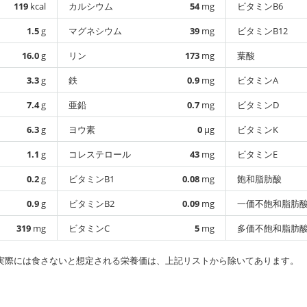
119
kcal
カルシウム
54
mg
ビタミンB6
1.5
g
マグネシウム
39
mg
ビタミンB12
16.0
g
リン
173
mg
葉酸
3.3
g
鉄
0.9
mg
ビタミンA
7.4
g
亜鉛
0.7
mg
ビタミンD
6.3
g
ヨウ素
0
µg
ビタミンK
1.1
g
コレステロール
43
mg
ビタミンE
0.2
g
ビタミンB1
0.08
mg
飽和脂肪酸
0.9
g
ビタミンB2
0.09
mg
一価不飽和脂肪
319
mg
ビタミンC
5
mg
多価不飽和脂肪
実際には食さないと想定される栄養価は、上記リストから除いてあります。