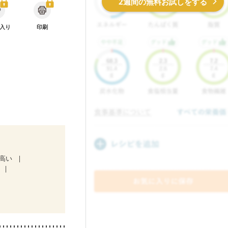
2週間の無料お試しをする
入り
印刷
が高い
ど
娠糖尿病(初期)