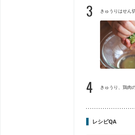
3
きゅうりはせん
4
きゅうり、鶏肉
レシピQA