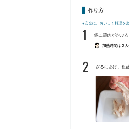
作り方
※安全に、おいしく料理を
1
鍋に鶏肉がかぶる
加熱時間は２人
2
ざるにあげ、粗