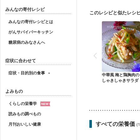
産後（母乳）
産後（
フレイル（年齢に合わせ
みんなの寄付レシピ
このレシピと似たレシ
みんなの寄付レシピとは
がんサバイバーキッチン
糖尿病のみなさんへ
症状に合わせて
症状・目的別の食事
中華風 梅と鶏胸肉の
しゃきしゃきサラダ
よみもの
くらしの栄養学
読みもの調べもの
すべての栄養価
月刊おいしい健康
(