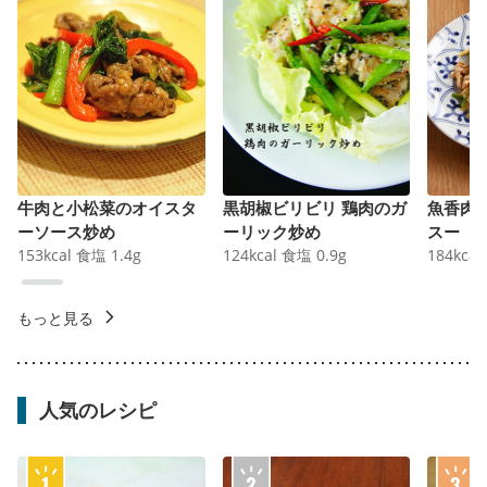
牛肉と小松菜のオイスタ
黒胡椒ビリビリ 鶏肉のガ
魚香肉
ーソース炒め
ーリック炒め
スー
153
kcal
食塩
1.4
g
124
kcal
食塩
0.9
g
184
kcal
もっと見る
人気のレシピ