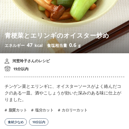
青梗菜とエリンギのオイスター炒め
47
0.6
エネルギー
kcal
食塩相当量
g
河埜玲子さんのレシピ
15分以内
チンゲン菜とエリンギに、オイスターソースがよく絡んだコ
クのある一皿。酒やこしょうが効いた深みのある味に仕上が
りました。
脂質カット
塩分カット
カロリーカット
食材少なめ
10分以内