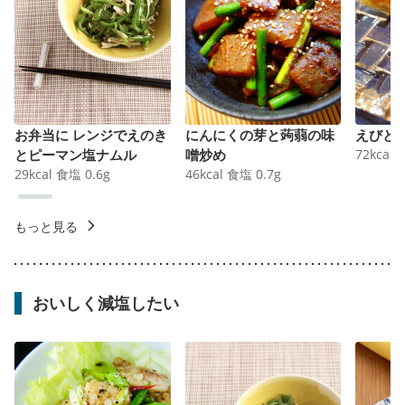
お弁当に レンジでえのき
にんにくの芽と蒟蒻の味
えびと
とピーマン塩ナムル
噌炒め
72
kcal
29
kcal
食塩
0.6
g
46
kcal
食塩
0.7
g
もっと見る
おいしく減塩したい