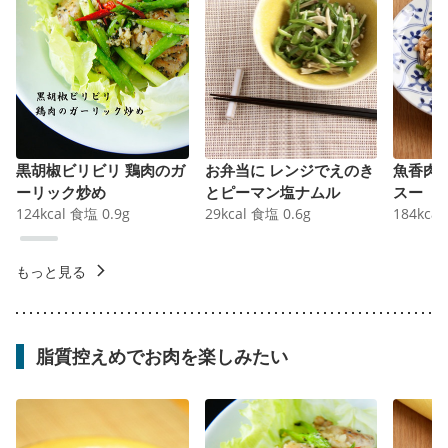
黒胡椒ビリビリ 鶏肉のガ
お弁当に レンジでえのき
魚香肉
ーリック炒め
とピーマン塩ナムル
スー
124
kcal
食塩
0.9
g
29
kcal
食塩
0.6
g
184
kcal
もっと見る
脂質控えめでお肉を楽しみたい