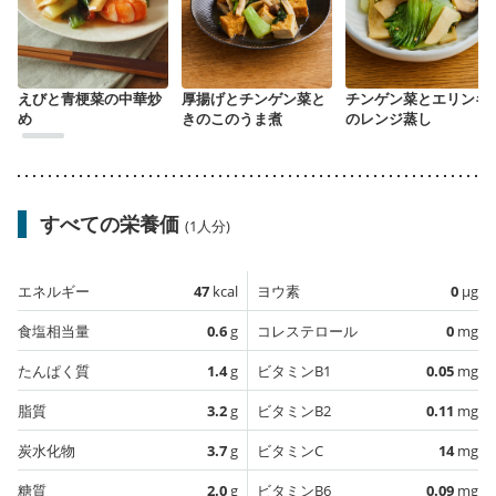
えびと青梗菜の中華炒
厚揚げとチンゲン菜と
チンゲン菜とエリンギ
め
きのこのうま煮
のレンジ蒸し
すべての栄養価
(1人分)
エネルギー
47
kcal
ヨウ素
0
µg
食塩相当量
0.6
g
コレステロール
0
mg
たんぱく質
1.4
g
ビタミンB1
0.05
mg
脂質
3.2
g
ビタミンB2
0.11
mg
炭水化物
3.7
g
ビタミンC
14
mg
糖質
2.0
g
ビタミンB6
0.09
mg