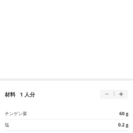
材料
1 人分
チンゲン菜
60 g
塩
0.2 g