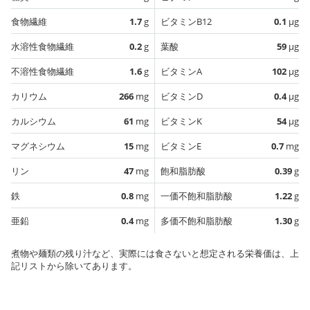
食物繊維
1.7
g
ビタミンB12
0.1
µg
水溶性食物繊維
0.2
g
葉酸
59
µg
不溶性食物繊維
1.6
g
ビタミンA
102
µg
カリウム
266
mg
ビタミンD
0.4
µg
カルシウム
61
mg
ビタミンK
54
µg
マグネシウム
15
mg
ビタミンE
0.7
mg
リン
47
mg
飽和脂肪酸
0.39
g
鉄
0.8
mg
一価不飽和脂肪酸
1.22
g
亜鉛
0.4
mg
多価不飽和脂肪酸
1.30
g
煮物や麺類の残り汁など、実際には食さないと想定される栄養価は、上
記リストから除いてあります。