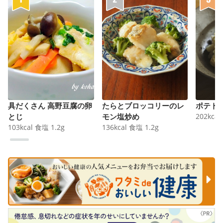
具だくさん 高野豆腐の卵
たらとブロッコリーのレ
ポテト
とじ
モン塩炒め
202
kcal
103
kcal
食塩
1.2
g
136
kcal
食塩
1.2
g