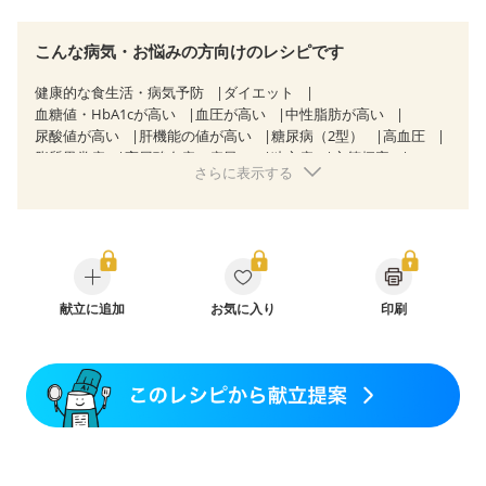
こんな病気・お悩みの方向けのレシピです
健康的な食生活・病気予防
ダイエット
血糖値・HbA1cが高い
血圧が高い
中性脂肪が高い
尿酸値が高い
肝機能の値が高い
糖尿病（2型）
高血圧
脂質異常症
高尿酸血症（痛風）
狭心症
心筋梗塞
さらに表示する
心臓弁膜症
心不全
胃ポリープ
胆石症
慢性便秘症
過敏性腸症候群（IBS）
CKD（ステージ３a）
乳がん（抗がん剤治療中）
乳がん（ホルモン療法中）
乳がん（放射線治療中）
乳がん治療を終えた方・経過観察中の方など
産後（ミルク）
骨折
骨粗しょう症
関節リウマチ
フレイル（年齢に合わせた体作り）
献立に追加
お気に入り
低栄養予防
貧血対策
印刷
ニキビ・肌荒れ
妊活中
更年期