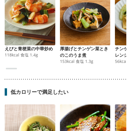
えびと青梗菜の中華炒め
厚揚げとチンゲン菜とき
チンゲ
118
kcal
食塩
1.4
g
のこのうま煮
レンジ
153
kcal
食塩
1.3
g
56
kcal
低カロリーで満足したい