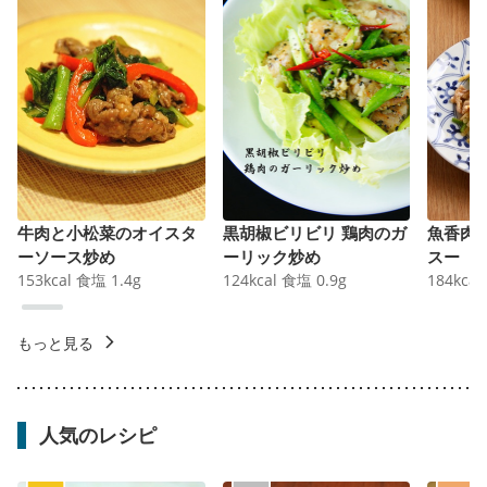
牛肉と小松菜のオイスタ
黒胡椒ビリビリ 鶏肉のガ
魚香肉
ーソース炒め
ーリック炒め
スー
153
kcal
食塩
1.4
g
124
kcal
食塩
0.9
g
184
kcal
もっと見る
人気のレシピ