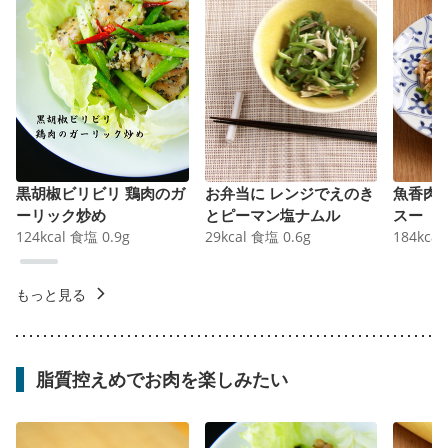
黒胡椒ビリビリ 鶏肉のガ
お弁当に レンジでえのき
魚香肉
ーリック炒め
とピーマン塩ナムル
スー
124
kcal
食塩
0.9
g
29
kcal
食塩
0.6
g
184
kcal
もっと見る
脂質控えめでお肉を楽しみたい