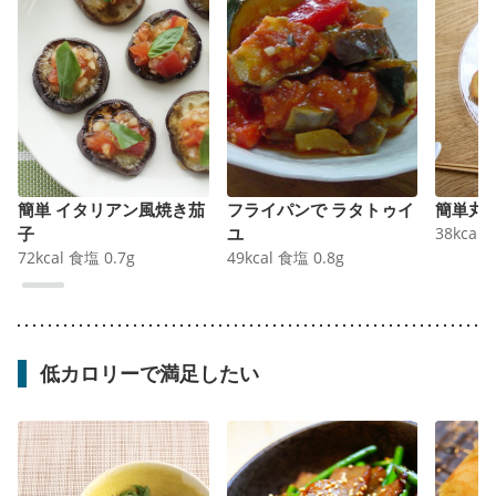
簡単 イタリアン風焼き茄
フライパンで ラタトゥイ
簡単丸
子
ユ
38
kcal
72
kcal
食塩
0.7
g
49
kcal
食塩
0.8
g
低カロリーで満足したい