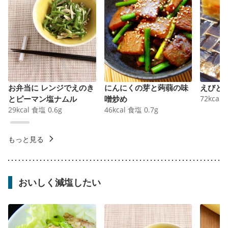
お弁当に レンジでえのき
にんにくの芽と蒟蒻の味
えびと
とピーマン塩ナムル
噌炒め
72
kcal
29
kcal
食塩
0.6
g
46
kcal
食塩
0.7
g
もっと見る
おいしく減塩したい