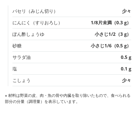
パセリ（みじん切り）
少々
にんにく（すりおろし）
1/8片未満（0.3 g）
ぽん酢しょうゆ
小さじ1/2（3 g）
砂糖
小さじ1/6（0.5 g）
サラダ油
0.5 g
塩
0.1 g
こしょう
少々
※ 材料は野菜の皮、肉・魚の骨や内臓を取り除いたもので、食べられる
部分の分量（調理量）を表示しています。