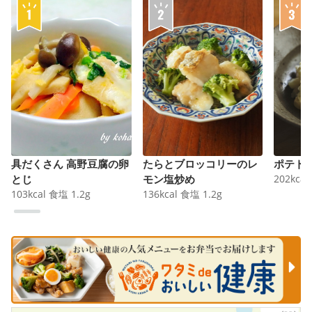
具だくさん 高野豆腐の卵
たらとブロッコリーのレ
ポテト
とじ
モン塩炒め
202
kcal
103
kcal
食塩
1.2
g
136
kcal
食塩
1.2
g