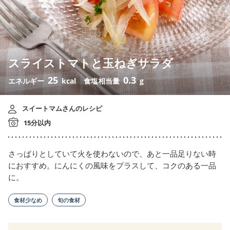
スライストマトと玉ねぎサラダ
25
0.3
エネルギー
kcal
食塩相当量
g
スイートマムさんのレシピ
15分以内
さっぱりとしていて火を使わないので、あと一品足りない時
におすすめ。にんにくの風味をプラスして、コクのある一品
に。
食材少なめ
旬の食材