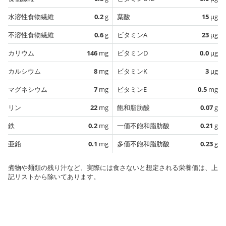
水溶性食物繊維
0.2
g
葉酸
15
µg
不溶性食物繊維
0.6
g
ビタミンA
23
µg
カリウム
146
mg
ビタミンD
0.0
µg
カルシウム
8
mg
ビタミンK
3
µg
マグネシウム
7
mg
ビタミンE
0.5
mg
リン
22
mg
飽和脂肪酸
0.07
g
鉄
0.2
mg
一価不飽和脂肪酸
0.21
g
亜鉛
0.1
mg
多価不飽和脂肪酸
0.23
g
煮物や麺類の残り汁など、実際には食さないと想定される栄養価は、上
記リストから除いてあります。