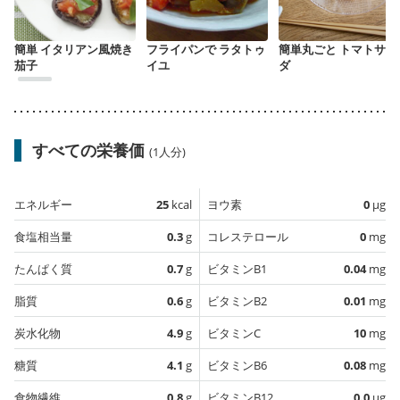
簡単 イタリアン風焼き
フライパンで ラタトゥ
簡単丸ごと トマトサラ
茄子
イユ
ダ
すべての栄養価
(1人分)
エネルギー
25
kcal
ヨウ素
0
µg
食塩相当量
0.3
g
コレステロール
0
mg
たんぱく質
0.7
g
ビタミンB1
0.04
mg
脂質
0.6
g
ビタミンB2
0.01
mg
炭水化物
4.9
g
ビタミンC
10
mg
糖質
4.1
g
ビタミンB6
0.08
mg
食物繊維
0.8
g
ビタミンB12
0.0
µg