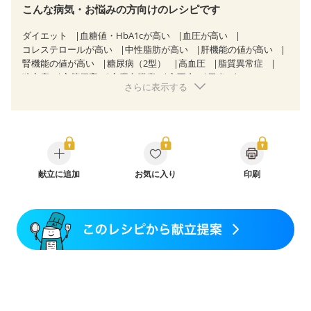
こんな病気・お悩みの方向けのレシピです
ダイエット
血糖値・HbA1cが高い
血圧が高い
コレステロールが高い
中性脂肪が高い
肝機能の値が高い
腎機能の値が高い
糖尿病（2型）
高血圧
脂質異常症
狭心症
心筋梗塞
心臓弁膜症
心不全
胃炎
さらに表示する
胃ポリープ
逆流性食道炎
胆石症
慢性膵炎（移行期・寛解期）
痔
過敏性腸症候群（IBS）
糖尿病性腎症（第１期）
糖尿病性腎症（第２期）
糖尿病性腎症（第３期）
CKD（ステージ１）
CKD（ステージ２）
CKD（ステージ３a）
CKD（ステージ３b）
透析
乳がん（抗がん剤治療中）
乳がん（ホルモン療法中）
献立に追加
お気に入り
乳がん（放射線治療中）
印刷
乳がん治療を終えた方・経過観察中の方など
飲み込みにくい
食欲がない
消化不良
妊娠中(初期)
妊婦健診・体重増加が気になる（初期）
妊婦健診・血圧が気になる（初期）
妊婦健診・血糖値が気になる（初期）
妊娠高血圧(中期)
妊娠糖尿病(初期)
産後（母乳）
産後（混合栄養）
産後（ミルク）
骨折
骨粗しょう症
関節リウマチ
低栄養予防
貧血対策
ニキビ・肌荒れ
更年期