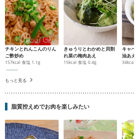
チキンとれんこんのりん
きゅうりとわかめと貝割
キャベ
ご酢炒め
れ菜の梅肉あえ
油あえ
157
kcal
食塩
1.1
g
15
kcal
食塩
0.4
g
34
kcal
もっと見る
脂質控えめでお肉を楽しみたい