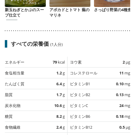
新玉ねぎとかぶのスー
アボカドとトマト 蕪の
さっぱり野菜の4種煮
プ仕立て
マリネ
すべての栄養価
(1人分)
エネルギー
79
kcal
ヨウ素
2
µg
食塩相当量
1.2
g
コレステロール
11
mg
たんぱく質
6.4
g
ビタミンB1
0.10
mg
脂質
1.7
g
ビタミンB2
0.13
mg
炭水化物
10.6
g
ビタミンC
24
mg
糖質
8.2
g
ビタミンB6
0.18
mg
食物繊維
2.4
g
ビタミンB12
0.5
µg