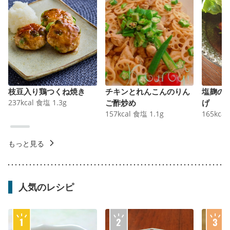
枝豆入り鶏つくね焼き
チキンとれんこんのりん
塩麹の
237
kcal
食塩
1.3
g
ご酢炒め
げ
157
kcal
食塩
1.1
g
165
kcal
もっと見る
人気のレシピ