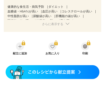
健康的な食生活・病気予防
ダイエット
血糖値・HbA1cが高い
血圧が高い
コレステロールが高い
中性脂肪が高い
尿酸値が高い
肝機能の値が高い
腎機能の値が高い
糖尿病（2型）
高血圧
さらに表示する
高尿酸血症（痛風）
胃ポリープ
胆石症
慢性膵炎（移行期・寛解期）
非アルコール性脂肪肝
慢性便秘症
過敏性腸症候群（IBS）
睡眠時無呼吸症候群
糖尿病性腎症（第１期）
糖尿病性腎症（第２期）
CKD（ステージ１）
CKD（ステージ２）
乳がん（抗がん剤治療中）
乳がん（ホルモン療法中）
乳がん（放射線治療中）
献立に追加
お気に入り
印刷
乳がん治療を終えた方・経過観察中の方など
飲み込みにくい
味の感じ方が変わった
食欲がない
産後（ミルク）
骨折
骨粗しょう症
関節リウマチ
乾癬
フレイル（年齢に合わせた体作り）
低栄養予防
貧血対策
ニキビ・肌荒れ
妊活中
更年期