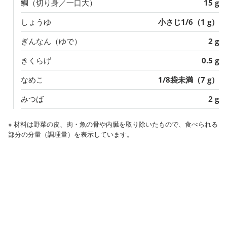
鯛（切り身／一口大）
15 g
しょうゆ
小さじ1/6（1 g）
ぎんなん（ゆで）
2 g
きくらげ
0.5 g
なめこ
1/8袋未満（7 g）
みつば
2 g
※ 材料は野菜の皮、肉・魚の骨や内臓を取り除いたもので、食べられる
部分の分量（調理量）を表示しています。