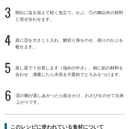
3
卵白に塩を加えて軽く泡立て、かぶ、①の鯛以外の材料
と混ぜ合わせます。
4
器に③を大さじ１入れ、鯛切り身をのせ、残りのかぶを
載せます。
5
蒸し器で７分蒸します（強めの中火）。鍋に餡の材料を
合わせ、沸騰したら水溶き片栗粉でとろみをつけます。
6
⑤の鯛が蒸しあがったら餡をかけ、わさびをのせて出来
上がりです。
このレシピに使われている食材について