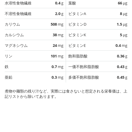
水溶性食物繊維
0.4
g
葉酸
66
µg
不溶性食物繊維
2.0
g
ビタミンA
8
µg
カリウム
508
mg
ビタミンD
1.5
µg
カルシウム
38
mg
ビタミンK
5
µg
マグネシウム
24
mg
ビタミンE
0.4
mg
リン
101
mg
飽和脂肪酸
0.36
g
鉄
0.7
mg
一価不飽和脂肪酸
0.43
g
亜鉛
0.3
mg
多価不飽和脂肪酸
0.45
g
煮物や麺類の残り汁など、実際には食さないと想定される栄養価は、上
記リストから除いてあります。