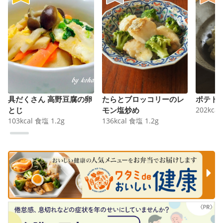
具だくさん 高野豆腐の卵
たらとブロッコリーのレ
ポテト
とじ
モン塩炒め
202
kcal
103
kcal
食塩
1.2
g
136
kcal
食塩
1.2
g