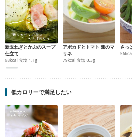
新玉ねぎとかぶのスープ
アボカドとトマト 蕪のマ
さっぱ
仕立て
リネ
56
kcal
98
kcal
食塩
1.1
g
79
kcal
食塩
0.3
g
低カロリーで満足したい