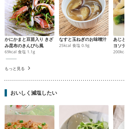
かにかまと豆苗入り きざ
なすと玉ねぎのお味噌汁
あじと
み昆布のきんぴら風
25
kcal
食塩
0.9
g
ヨソテ
69
kcal
食塩
1.1
g
200
kcal
もっと見る
おいしく減塩したい