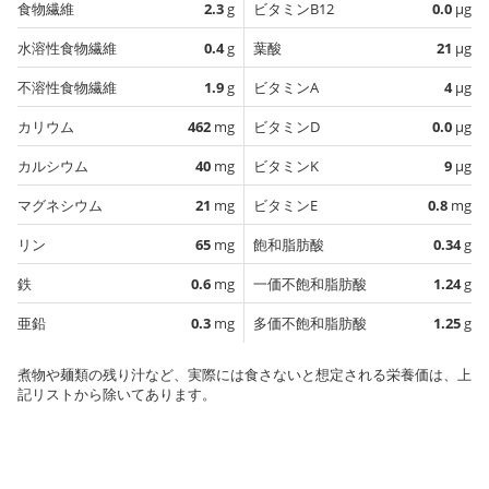
食物繊維
2.3
g
ビタミンB12
0.0
µg
水溶性食物繊維
0.4
g
葉酸
21
µg
不溶性食物繊維
1.9
g
ビタミンA
4
µg
カリウム
462
mg
ビタミンD
0.0
µg
カルシウム
40
mg
ビタミンK
9
µg
マグネシウム
21
mg
ビタミンE
0.8
mg
リン
65
mg
飽和脂肪酸
0.34
g
鉄
0.6
mg
一価不飽和脂肪酸
1.24
g
亜鉛
0.3
mg
多価不飽和脂肪酸
1.25
g
煮物や麺類の残り汁など、実際には食さないと想定される栄養価は、上
記リストから除いてあります。