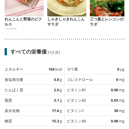
れんこんと野菜のピク
しゃきしゃきれんこん
三つ葉とレンコンのサ
ルス
サラダ
ラダ
すべての栄養価
(1人分)
エネルギー
104
kcal
ヨウ素
6
µg
食塩相当量
0.8
g
コレステロール
0
mg
たんぱく質
2.0
g
ビタミンB1
0.08
mg
脂質
3.1
g
ビタミンB2
0.03
mg
炭水化物
17.6
g
ビタミンC
30
mg
糖質
15.3
g
ビタミンB6
0.08
mg