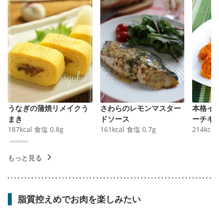
うなぎの蒲焼リメイクう
さわらのレモンマスター
本格イ
まき
ドソース
ーチキ
187
kcal
食塩
0.8
g
161
kcal
食塩
0.7
g
214
kcal
もっと見る
脂質控えめでお肉を楽しみたい