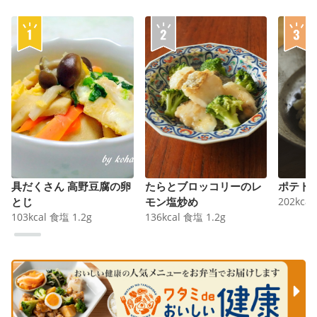
具だくさん 高野豆腐の卵
たらとブロッコリーのレ
ポテト
とじ
モン塩炒め
202
kcal
103
kcal
食塩
1.2
g
136
kcal
食塩
1.2
g