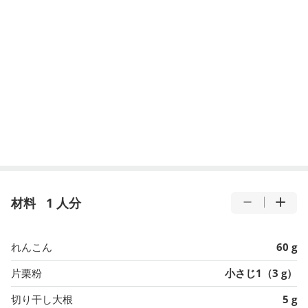
材料
1 人分
れんこん
60 g
片栗粉
小さじ1（3 g）
切り干し大根
5 g