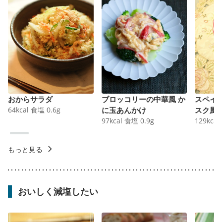
おからサラダ
ブロッコリーの中華風 か
スペイ
64
kcal
食塩
0.6
g
に玉あんかけ
スク風
97
kcal
食塩
0.9
g
129
kcal
もっと見る
おいしく減塩したい