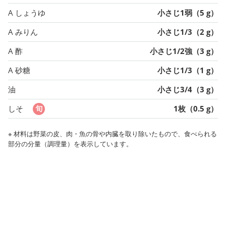
A しょうゆ
小さじ1弱（5 g）
A みりん
小さじ1/3（2 g）
A 酢
小さじ1/2強（3 g）
A 砂糖
小さじ1/3（1 g）
油
小さじ3/4（3 g）
しそ
1枚（0.5 g）
※ 材料は野菜の皮、肉・魚の骨や内臓を取り除いたもので、食べられる
部分の分量（調理量）を表示しています。