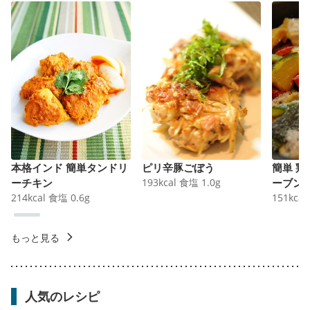
本格インド 簡単タンドリ
ピリ辛豚ごぼう
簡単 
ーチキン
193
kcal
食塩
1.0
g
ーブン
214
kcal
食塩
0.6
g
151
kcal
もっと見る
人気のレシピ