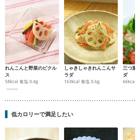
れんこんと野菜のピクル
しゃきしゃきれんこんサ
三つ葉
ス
ラダ
ダ
58
kcal
食塩
0.4
g
163
kcal
食塩
0.6
g
66
kcal
低カロリーで満足したい