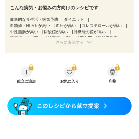
こんな病気・お悩みの方向けのレシピです
健康的な食生活・病気予防
ダイエット
血糖値・HbA1cが高い
血圧が高い
コレステロールが高い
中性脂肪が高い
尿酸値が高い
肝機能の値が高い
腎機能の値が高い
糖尿病（2型）
高血圧
脂質異常症
さらに表示する
高尿酸血症（痛風）
狭心症
心筋梗塞
心臓弁膜症
心不全
胃ポリープ
胆石症
慢性膵炎（移行期・寛解期）
非アルコール性脂肪肝
痔
慢性便秘症
過敏性腸症候群（IBS）
睡眠時無呼吸症候群
糖尿病性腎症（第１期）
糖尿病性腎症（第２期）
CKD（ステージ１）
CKD（ステージ２）
CKD（ステージ３a）
献立に追加
乳がん（抗がん剤治療中）
お気に入り
印刷
乳がん（ホルモン療法中）
乳がん（放射線治療中）
乳がん治療を終えた方・経過観察中の方など
味の感じ方が変わった
妊娠中(初期)
妊婦健診・体重増加が気になる（初期）
妊婦健診・血圧が気になる（初期）
妊婦健診・血糖値が気になる（初期）
妊娠高血圧(中期)
妊娠糖尿病(初期)
産後（母乳）
産後（混合栄養）
産後（ミルク）
骨折
骨粗しょう症
関節リウマチ
乾癬
貧血対策
ニキビ・肌荒れ
妊活中
更年期