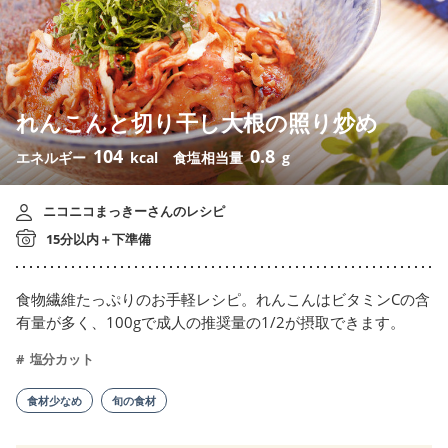
れんこんと切り干し大根の照り炒め
104
0.8
エネルギー
kcal
食塩相当量
g
ニコニコまっきーさんのレシピ
15分以内＋下準備
食物繊維たっぷりのお手軽レシピ。れんこんはビタミンCの含
有量が多く、100gで成人の推奨量の1/2が摂取できます。
塩分カット
食材少なめ
旬の食材