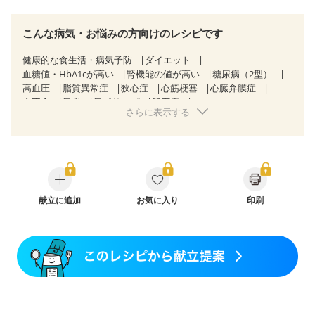
こんな病気・お悩みの方向けのレシピです
健康的な食生活・病気予防
ダイエット
血糖値・HbA1cが高い
腎機能の値が高い
糖尿病（2型）
高血圧
脂質異常症
狭心症
心筋梗塞
心臓弁膜症
心不全
胃炎
胃ポリープ
胆石症
さらに表示する
非アルコール性脂肪肝
過敏性腸症候群（IBS）
糖尿病性腎症（第３期）
CKD（ステージ１）
CKD（ステージ２）
CKD（ステージ３a）
乳がん（放射線治療中）
味の感じ方が変わった
食欲がない
消化不良
関節リウマチ
更年期
献立に追加
お気に入り
印刷