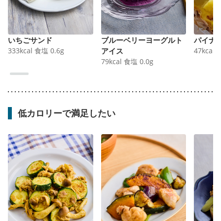
いちごサンド
ブルーベリーヨーグルト
パイナ
333
kcal
食塩
0.6
g
アイス
47
kcal
79
kcal
食塩
0.0
g
低カロリーで満足したい