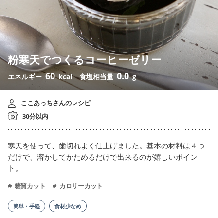
粉寒天でつくるコーヒーゼリー
60
0.0
エネルギー
kcal
食塩相当量
g
ここあっちさんのレシピ
30分以内
寒天を使って、歯切れよく仕上げました。基本の材料は４つ
だけで、溶かしてかためるだけで出来るのが嬉しいポイン
ト。
糖質カット
カロリーカット
簡単・手軽
食材少なめ