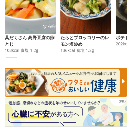
具だくさん 高野豆腐の卵
たらとブロッコリーのレ
ポテト
とじ
モン塩炒め
202
kcal
103
kcal
食塩
1.2
g
136
kcal
食塩
1.2
g