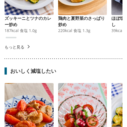
ズッキーニとツナのカレ
鶏肉と夏野菜のさっぱり
ほぼ塩
ー炒め
炒め
し
187
kcal
食塩
1.0
g
220
kcal
食塩
1.3
g
39
kcal
もっと見る
おいしく減塩したい