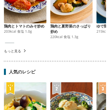
鶏肉とトマトのみそ炒め
鶏肉と夏野菜のさっぱり
ゆで鶏
203
kcal
食塩
1.0
g
炒め
215
kcal
220
kcal
食塩
1.3
g
もっと見る
人気のレシピ