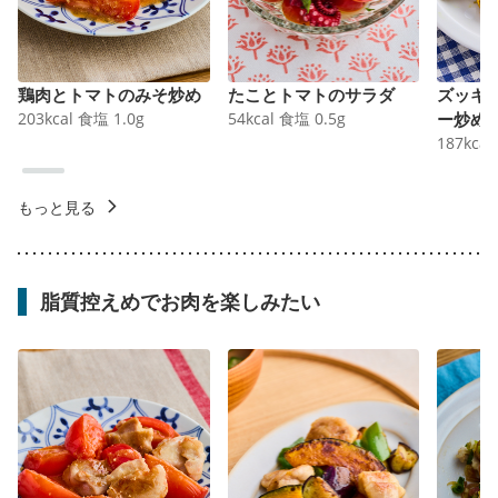
鶏肉とトマトのみそ炒め
たことトマトのサラダ
ズッキ
203
kcal
食塩
1.0
g
54
kcal
食塩
0.5
g
ー炒め
187
kcal
もっと見る
脂質控えめでお肉を楽しみたい