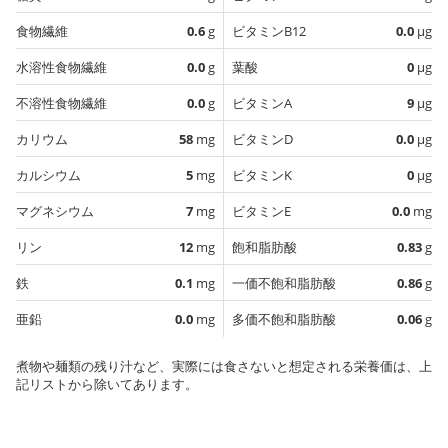
食物繊維
0.6
g
ビタミンB12
0.0
µg
水溶性食物繊維
0.0
g
葉酸
0
µg
不溶性食物繊維
0.0
g
ビタミンA
9
µg
カリウム
58
mg
ビタミンD
0.0
µg
カルシウム
5
mg
ビタミンK
0
µg
マグネシウム
7
mg
ビタミンE
0.0
mg
リン
12
mg
飽和脂肪酸
0.83
g
鉄
0.1
mg
一価不飽和脂肪酸
0.86
g
亜鉛
0.0
mg
多価不飽和脂肪酸
0.06
g
煮物や麺類の残り汁など、実際には食さないと想定される栄養価は、上
記リストから除いてあります。