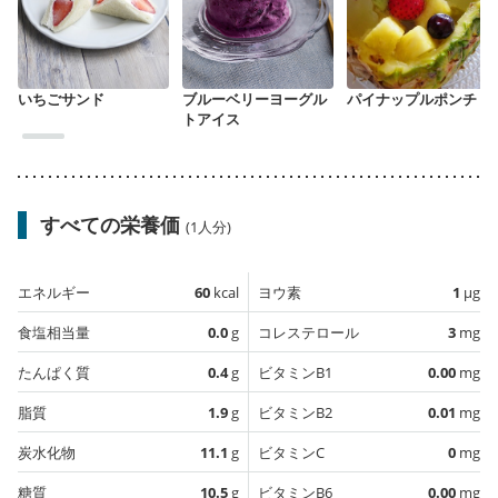
いちごサンド
ブルーベリーヨーグル
パイナップルポンチ
トアイス
すべての栄養価
(1人分)
エネルギー
60
kcal
ヨウ素
1
µg
食塩相当量
0.0
g
コレステロール
3
mg
たんぱく質
0.4
g
ビタミンB1
0.00
mg
脂質
1.9
g
ビタミンB2
0.01
mg
炭水化物
11.1
g
ビタミンC
0
mg
糖質
10.5
g
ビタミンB6
0.00
mg