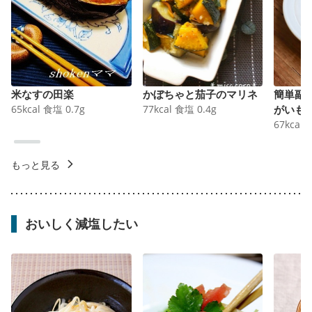
米なすの田楽
かぼちゃと茄子のマリネ
簡単副
65
kcal
食塩
0.7
g
77
kcal
食塩
0.4
g
がいも
67
kcal
もっと見る
おいしく減塩したい