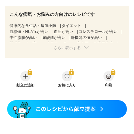
こんな病気・お悩みの方向けのレシピです
健康的な食生活・病気予防
ダイエット
血糖値・HbA1cが高い
血圧が高い
コレステロールが高い
中性脂肪が高い
尿酸値が高い
肝機能の値が高い
腎機能の値が高い
糖尿病（2型）
高血圧
脂質異常症
さらに表示する
高尿酸血症（痛風）
狭心症
心筋梗塞
心臓弁膜症
胃ポリープ
逆流性食道炎
胆石症
慢性膵炎（移行期・寛解期）
痔
過敏性腸症候群（IBS）
糖尿病性腎症（第３期）
CKD（ステージ１）
CKD（ステージ２）
CKD（ステージ３a）
乳がん（抗がん剤治療中）
乳がん（ホルモン療法中）
乳がん（放射線治療中）
献立に追加
お気に入り
印刷
乳がん治療を終えた方・経過観察中の方など
胃がん（抗がん剤治療中）
胃がん治療を終えた方・経過観察中の方
大腸がん治療を終えた方・経過観察中の方
大腸がん（抗がん剤治療中）
大腸がん（放射線治療中）
飲み込みにくい
味の感じ方が変わった
食欲がない
消化不良
産後（母乳）
産後（混合栄養）
産後（ミルク）
骨折
骨粗しょう症
関節リウマチ