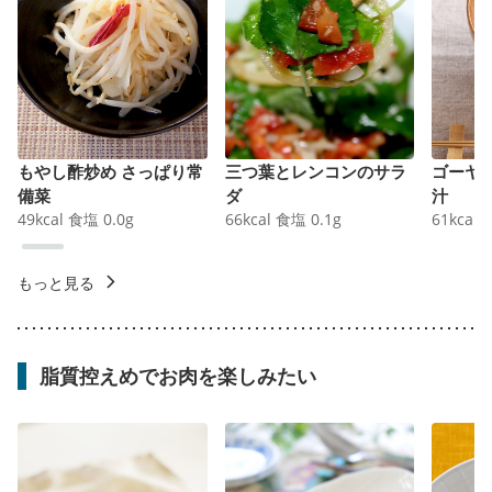
もやし酢炒め さっぱり常
三つ葉とレンコンのサラ
ゴーヤ
備菜
ダ
汁
49
kcal
食塩
0.0
g
66
kcal
食塩
0.1
g
61
kcal
もっと見る
脂質控えめでお肉を楽しみたい