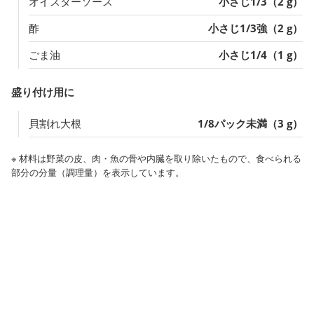
オイスターソース
小さじ1/3（2 g）
酢
小さじ1/3強（2 g）
ごま油
小さじ1/4（1 g）
盛り付け用に
貝割れ大根
1/8パック未満（3 g）
※ 材料は野菜の皮、肉・魚の骨や内臓を取り除いたもので、食べられる
部分の分量（調理量）を表示しています。