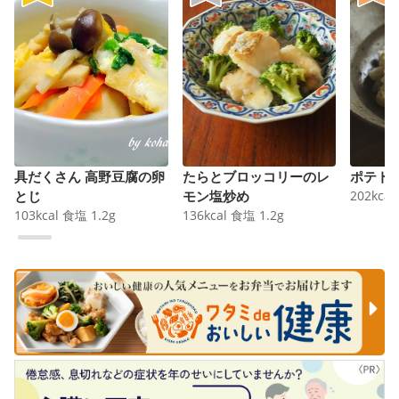
具だくさん 高野豆腐の卵
たらとブロッコリーのレ
ポテト
とじ
モン塩炒め
202
kcal
103
kcal
食塩
1.2
g
136
kcal
食塩
1.2
g