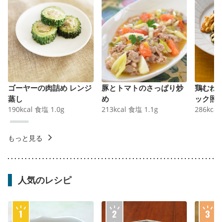
ゴーヤーの肉詰め レンジ
豚とトマトのさっぱり炒
鶏むね
蒸し
め
ック照
190
kcal
食塩
1.0
g
213
kcal
食塩
1.1
g
286
kcal
もっと見る
人気のレシピ