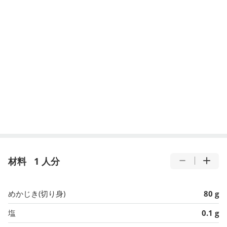
材料
1 人分
めかじき(切り身)
80 g
塩
0.1 g