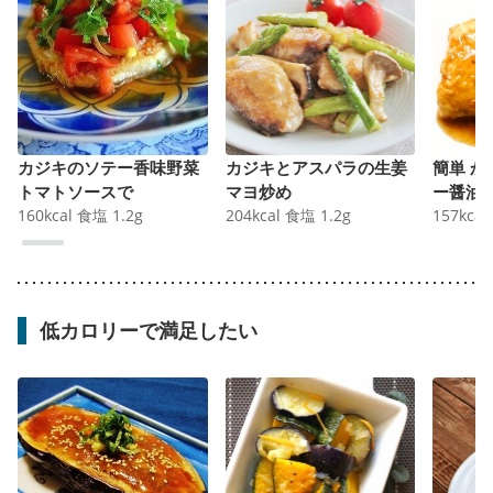
カジキのソテー香味野菜
カジキとアスパラの生姜
簡単 
トマトソースで
マヨ炒め
ー醤油
160
kcal
食塩
1.2
g
204
kcal
食塩
1.2
g
157
kcal
低カロリーで満足したい