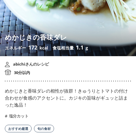
めかじきの香味ダレ
172
1.1
エネルギー
kcal
食塩相当量
g
abichiさんのレシピ
30分以内
めかじきと香味ダレの相性が抜群！きゅうりとトマトの付け
合わせが食感のアクセントに。カジキの旨味がギュッと詰ま
った逸品！
塩分カット
おすすめ厳選
旬の食材