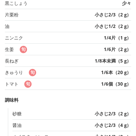
黒こしょう
少々
片栗粉
小さじ2/3（2 g）
油
小さじ1/2（2 g）
ニンニク
1/4片（1 g）
生姜
1/6片（2 g）
長ねぎ
1/8本未満（5 g）
きゅうり
1/6本（20 g）
トマト
1/6個（30 g）
調味料
砂糖
小さじ2/3（2 g）
醤油
小さじ2/3（4 g）