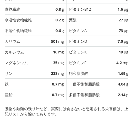
食物繊維
0.8
g
ビタミンB12
1.6
µg
水溶性食物繊維
0.2
g
葉酸
27
µg
不溶性食物繊維
0.6
g
ビタミンA
73
µg
カリウム
501
mg
ビタミンD
7.0
µg
カルシウム
16
mg
ビタミンK
19
µg
マグネシウム
35
mg
ビタミンE
4.2
mg
リン
238
mg
飽和脂肪酸
1.69
g
鉄
0.7
mg
一価不飽和脂肪酸
4.04
g
亜鉛
0.7
mg
多価不飽和脂肪酸
2.14
g
煮物や麺類の残り汁など、実際には食さないと想定される栄養価は、上
記リストから除いてあります。