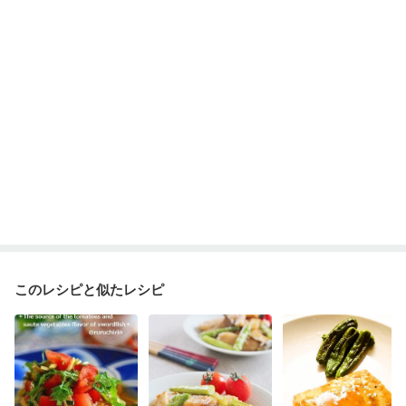
乾癬
フレイル（年齢に合わせた体作り）
低栄養予防
貧血対策
ニキビ・肌荒れ
妊活中
更年期
このレシピと似たレシピ