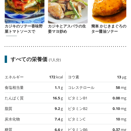
カジキのソテー香味野
カジキとアスパラの生
簡単 かじきまぐろのバ
菜トマトソースで
姜マヨ炒め
ター醤油ソテー
すべての栄養価
(1人分)
エネルギー
172
kcal
ヨウ素
13
µg
食塩相当量
1.1
g
コレステロール
58
mg
たんぱく質
16.5
g
ビタミンB1
0.08
mg
脂質
9.2
g
ビタミンB2
0.10
mg
炭水化物
7.4
g
ビタミンC
10
mg
糖質
6.6
g
ビタミンB6
0.37
mg