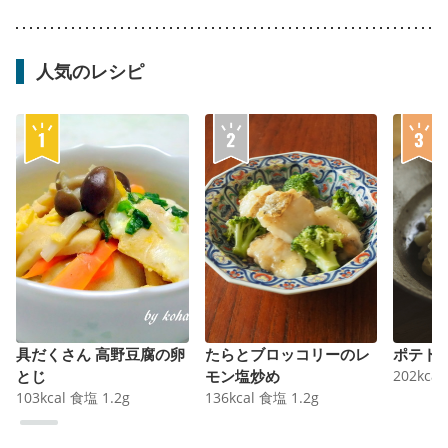
人気のレシピ
具だくさん 高野豆腐の卵
たらとブロッコリーのレ
ポテト
とじ
モン塩炒め
202
kcal
103
kcal
食塩
1.2
g
136
kcal
食塩
1.2
g