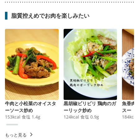
脂質控えめでお肉を楽しみたい
牛肉と小松菜のオイスタ
黒胡椒ビリビリ 鶏肉のガ
魚香肉
ーソース炒め
ーリック炒め
スー
153
kcal
食塩
1.4
g
124
kcal
食塩
0.9
g
184
kcal
もっと見る