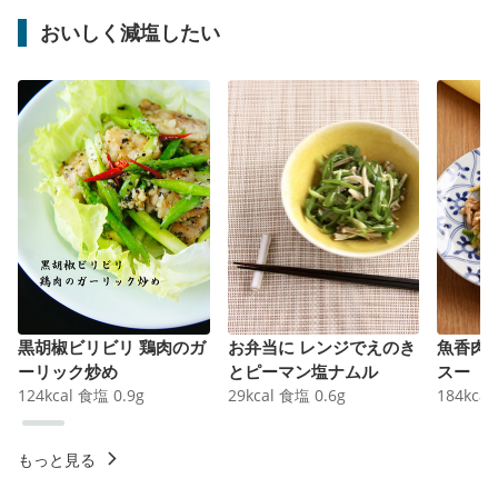
おいしく減塩したい
黒胡椒ビリビリ 鶏肉のガ
お弁当に レンジでえのき
魚香肉
ーリック炒め
とピーマン塩ナムル
スー
124
kcal
食塩
0.9
g
29
kcal
食塩
0.6
g
184
kcal
もっと見る