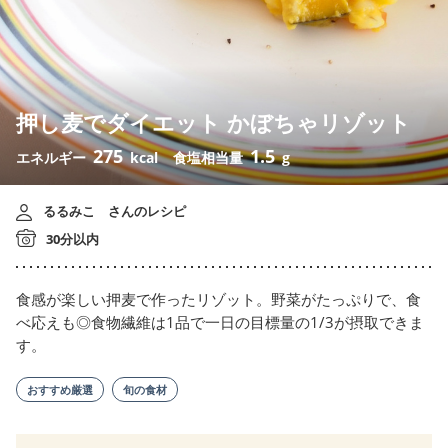
押し麦でダイエット かぼちゃリゾット
275
1.5
エネルギー
kcal
食塩相当量
g
るるみこ さんのレシピ
30分以内
食感が楽しい押麦で作ったリゾット。野菜がたっぷりで、食
べ応えも◎食物繊維は1品で一日の目標量の1/3が摂取できま
す。
おすすめ厳選
旬の食材