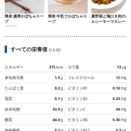
簡単 濃厚かぼちゃスー
簡単 牛乳でかぼちゃス
夏野菜と鶏ひき肉のヘ
プ
ープ
ルシーキーマカレー
すべての栄養価
(1人分)
エネルギー
275
kcal
ヨウ素
13
µg
食塩相当量
1.5
g
コレステロール
12
mg
たんぱく質
8.2
g
ビタミンB1
0.16
mg
脂質
6.7
g
ビタミンB2
0.23
mg
炭水化物
52.9
g
ビタミンC
44
mg
糖質
44.6
g
ビタミンB6
0.36
mg
食物繊維
8.3
g
ビタミンB12
0.3
µg