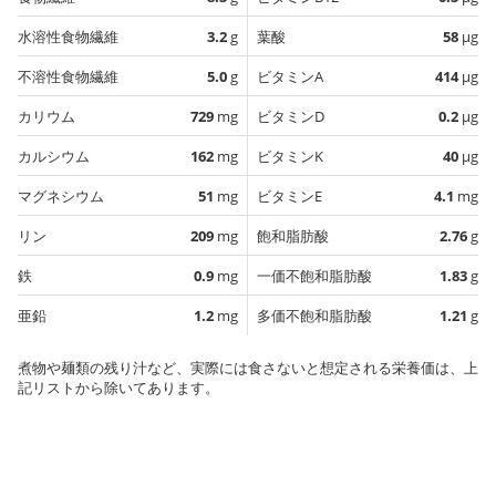
水溶性食物繊維
3.2
g
葉酸
58
µg
不溶性食物繊維
5.0
g
ビタミンA
414
µg
カリウム
729
mg
ビタミンD
0.2
µg
カルシウム
162
mg
ビタミンK
40
µg
マグネシウム
51
mg
ビタミンE
4.1
mg
リン
209
mg
飽和脂肪酸
2.76
g
鉄
0.9
mg
一価不飽和脂肪酸
1.83
g
亜鉛
1.2
mg
多価不飽和脂肪酸
1.21
g
煮物や麺類の残り汁など、実際には食さないと想定される栄養価は、上
記リストから除いてあります。