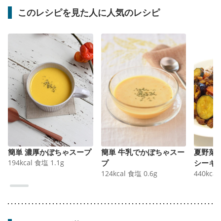
このレシピを見た人に人気のレシピ
簡単 濃厚かぼちゃスープ
簡単 牛乳でかぼちゃスー
夏野菜
194
kcal
食塩
1.1
g
プ
シーキ
124
kcal
食塩
0.6
g
440
kcal