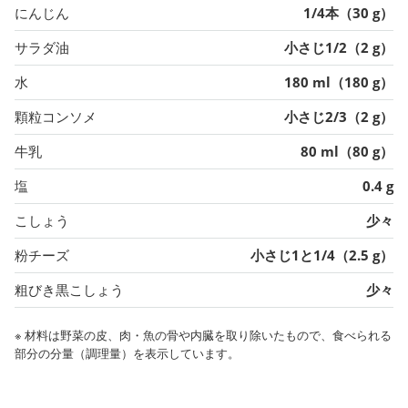
にんじん
1/4本（30 g）
サラダ油
小さじ1/2（2 g）
水
180 ml（180 g）
顆粒コンソメ
小さじ2/3（2 g）
牛乳
80 ml（80 g）
塩
0.4 g
こしょう
少々
粉チーズ
小さじ1と1/4（2.5 g）
粗びき黒こしょう
少々
※ 材料は野菜の皮、肉・魚の骨や内臓を取り除いたもので、食べられる
部分の分量（調理量）を表示しています。