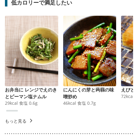
低カロリーで満足したい
お弁当に レンジでえのき
にんにくの芽と蒟蒻の味
えびと
とピーマン塩ナムル
噌炒め
72
kcal
29
kcal
食塩
0.6
g
46
kcal
食塩
0.7
g
もっと見る