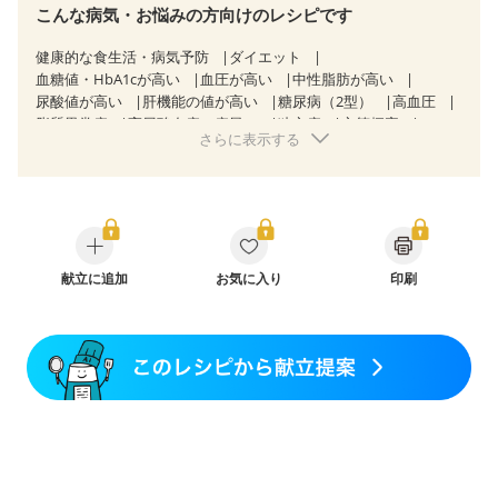
こんな病気・お悩みの方向けのレシピです
健康的な食生活・病気予防
ダイエット
血糖値・HbA1cが高い
血圧が高い
中性脂肪が高い
尿酸値が高い
肝機能の値が高い
糖尿病（2型）
高血圧
脂質異常症
高尿酸血症（痛風）
狭心症
心筋梗塞
さらに表示する
心臓弁膜症
心不全
胃ポリープ
胆石症
慢性便秘症
過敏性腸症候群（IBS）
糖尿病性腎症（第１期）
糖尿病性腎症（第２期）
糖尿病性腎症（第３期）
CKD（ステージ１）
CKD（ステージ３a）
乳がん（抗がん剤治療中）
乳がん（ホルモン療法中）
乳がん（放射線治療中）
乳がん治療を終えた方・経過観察中の方など
献立に追加
お気に入り
産後（母乳）
印刷
産後（混合栄養）
産後（ミルク）
骨折
関節リウマチ
乾癬
フレイル（年齢に合わせた体作り）
貧血対策
ニキビ・肌荒れ
妊活中
更年期