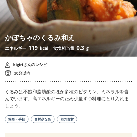
かぼちゃのくるみ和え
119
0.3
エネルギー
kcal
食塩相当量
g
kigiriさんのレシピ
30分以内
くるみは不飽和脂肪酸のほか多種のビタミン、ミネラルを含
んでいます。高エネルギーのため少量ずつ料理にとり入れま
しょう。
簡単・手軽
食材少なめ
旬の食材