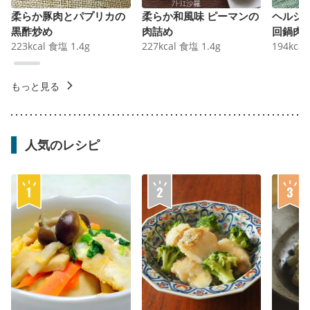
柔らか豚肉とパプリカの
柔らか和風味 ピーマンの
ヘルシ
黒酢炒め
肉詰め
回鍋肉
223
kcal
食塩
1.4
g
227
kcal
食塩
1.4
g
194
kcal
もっと見る
人気のレシピ