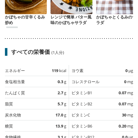
かぼちゃの甘辛くるみ
レンジで簡単 バター風
かぼちゃとくるみのサ
炒め
味のかぼちゃサラダ
ラダ
すべての栄養価
(1人分)
エネルギー
119
kcal
ヨウ素
0
µg
食塩相当量
0.3
g
コレステロール
0
mg
たんぱく質
2.7
g
ビタミンB1
0.07
mg
脂質
5.7
g
ビタミンB2
0.07
mg
炭水化物
17.0
g
ビタミンC
30
mg
糖質
13.9
g
ビタミンB6
0.20
mg
食物繊維
3.1
g
ビタミンB12
0.0
µg