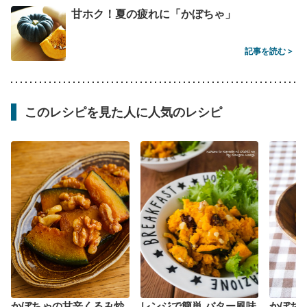
甘ホク！夏の疲れに「かぼちゃ」
記事を読む >
このレシピを見た人に人気のレシピ
かぼちゃの甘辛くるみ炒
レンジで簡単 バター風味
かぼち