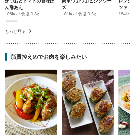
かつおとトマトの香味ぽ
簡単つぶつぶビシソワー
レンジ
ん酢あえ
ズ
ツァ
108
kcal
食塩
0.8
g
161
kcal
食塩
0.5
g
184
kcal
もっと見る
脂質控えめでお肉を楽しみたい