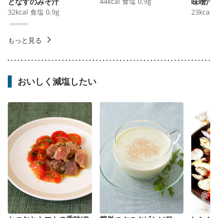
となすのみそ汁
44
kcal
食塩
0.9
g
味噌汁
32
kcal
食塩
0.9
g
23
kcal
もっと見る
おいしく減塩したい