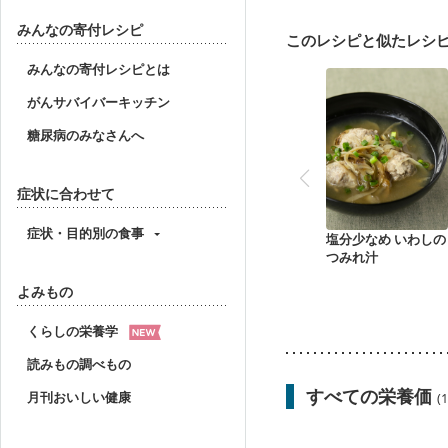
産後（ミルク）
骨折
貧血対策
ニキビ・肌
みんなの寄付レシピ
このレシピと似たレシ
みんなの寄付レシピとは
がんサバイバーキッチン
糖尿病のみなさんへ
症状に合わせて
症状・目的別の食事
塩分少なめ いわしの
つみれ汁
よみもの
くらしの栄養学
読みもの調べもの
すべての栄養価
月刊おいしい健康
(