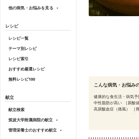
他の病気・お悩みを見る
レシピ
レシピ一覧
テーマ別レシピ
レシピ索引
おすすめ厳選レシピ
無料レシピ100
こんな病気・お悩み
健康的な食生活・病気予
献立
中性脂肪が高い
尿酸
高尿酸血症（痛風）
献立検索
CKD（ステージ１）
C
筑波大学附属病院の献立
乳がん（放射線治療中）
妊婦健診・体重増加が気
管理栄養士のおすすめ献立
妊婦健診・血糖値が気に