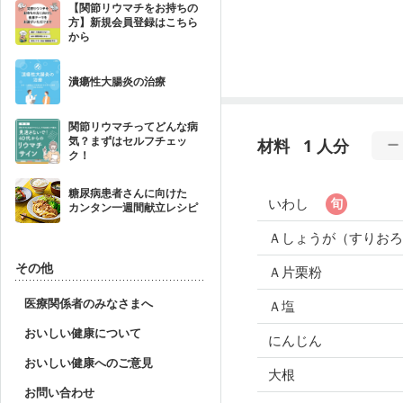
【関節リウマチをお持ちの
方】新規会員登録はこちら
から
潰瘍性大腸炎の治療
関節リウマチってどんな病
気？まずはセルフチェッ
材料
1 人分
ク！
糖尿病患者さんに向けた
いわし
カンタン一週間献立レシピ
Ａしょうが（すりお
その他
Ａ片栗粉
医療関係者のみなさまへ
Ａ塩
おいしい健康について
にんじん
おいしい健康へのご意見
大根
お問い合わせ