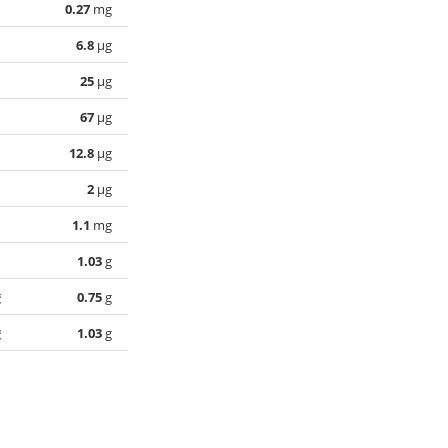
0.27
mg
6.8
µg
25
µg
67
µg
12.8
µg
2
µg
1.1
mg
1.03
g
酸
0.75
g
酸
1.03
g