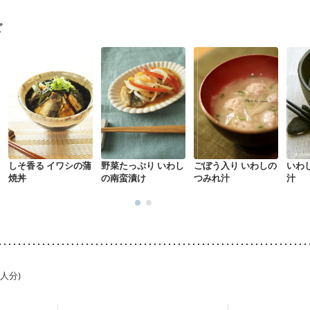
骨粗しょう症
関節リウマチ
乾癬
フレイル（年齢に合わせた体作り
荒れ
妊活中
更年期
ピ
しそ香る イワシの蒲
野菜たっぷり いわし
ごぼう入り いわしの
いわ
焼丼
の南蛮漬け
つみれ汁
汁
1人分)