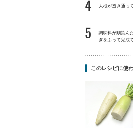
4
大根が透き通っ
5
調味料が馴染ん
ぎをふって完成
このレシピに使