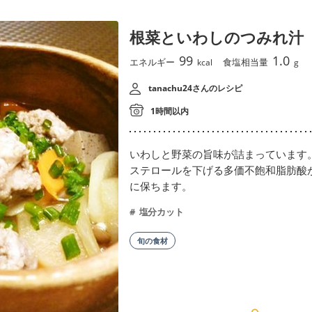
根菜といわしのつみれ汁
99
1.0
エネルギー
食塩相当量
kcal
g
tanachu24さんのレシピ
1時間以内
いわしと野菜の旨味が詰まっています。
ステロールを下げる多価不飽和脂肪酸
に保ちます。
塩分カット
旬の食材