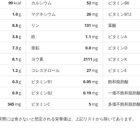
99
kcal
カルシウム
52
mg
ビタミンB6
1.0
g
マグネシウム
26
mg
ビタミンB12
8.8
g
リン
131
mg
葉酸
3.8
g
鉄
1.1
mg
ビタミンA
7.3
g
亜鉛
0.8
mg
ビタミンD
6.1
g
ヨウ素
2111
µg
ビタミンK
1.2
g
コレステロール
27
mg
ビタミンE
0.3
g
ビタミンB1
0.05
mg
飽和脂肪酸
0.9
g
ビタミンB2
0.19
mg
一価不飽和脂肪
345
mg
ビタミンC
5
mg
多価不飽和脂肪
実際には食さないと想定される栄養価は、上記リストから除いてあります。