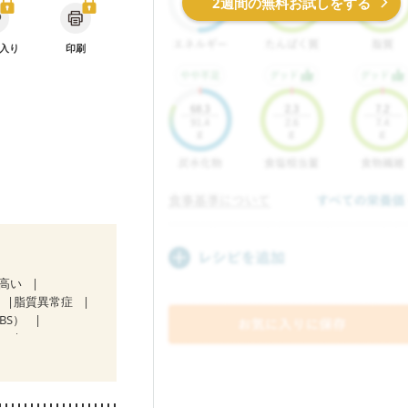
2週間の無料お試しをする
入り
印刷
が高い
脂質異常症
BS）
）
)
後（混合栄養）