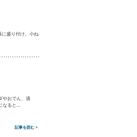
器に盛り付け、小ね
ダやおでん、漬
ると...
記事を読む >