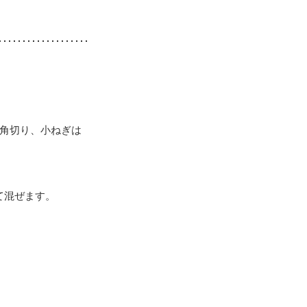
の角切り、小ねぎは
て混ぜます。