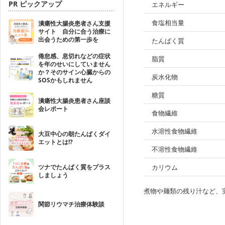
PR ピックアップ
エネルギー
食塩相当量
潰瘍性大腸炎患者さん支援
サイト 自分に合う治療に
出会うための第一歩を
たんぱく質
倦怠感、息切れなどの症状
脂質
を年のせいにしていません
か？そのサイン心臓からの
炭水化物
SOSかもしれません
糖質
潰瘍性大腸炎患者さん座談
会レポート
食物繊維
水溶性食物繊維
大豆中心の朝たんぱくダイ
エットとは!?
不溶性食物繊維
ツナでたんぱく質をプラス
カリウム
しましょう
煮物や麺類の残り汁など、
関節リウマチ治療体験談