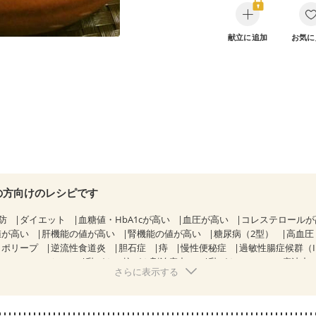
献立に追加
お気に
の方向けのレシピです
防
ダイエット
血糖値・HbA1cが高い
血圧が高い
コレステロール
値が高い
肝機能の値が高い
腎機能の値が高い
糖尿病（2型）
高血圧
胃ポリープ
逆流性食道炎
胆石症
痔
慢性便秘症
過敏性腸症候群（I
KD（ステージ２）
乳がん（抗がん剤治療中）
乳がん（ホルモン療法中
さらに表示する
乳がん治療を終えた方・経過観察中の方など
食欲がない
妊娠中(初期
になる（初期）
妊婦健診・血圧が気になる（初期）
なる（初期）
妊娠高血圧(中期)
妊娠糖尿病(初期)
産後（母乳）
産