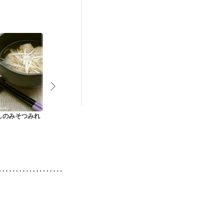
）
低栄養予防
しのみそつみれ
いわしのつみれ汁
いわしのつみれ鍋
和なガスパチ