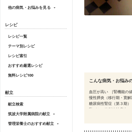
他の病気・お悩みを見る
レシピ
レシピ一覧
テーマ別レシピ
レシピ索引
おすすめ厳選レシピ
無料レシピ100
こんな病気・お悩み
血圧が高い
腎機能の
献立
慢性膵炎（移行期・寛解
糖尿病性腎症（第３期）
献立検索
乳がん（放射線治療中）
筑波大学附属病院の献立
妊婦健診・血圧が気にな
産後（母乳）
産後（
管理栄養士のおすすめ献立
フレイル（年齢に合わせ