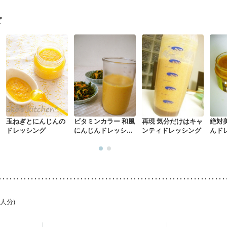
ピ
玉ねぎとにんじんの
ビタミンカラー 和風
再現 気分だけはキャ
絶対
ドレッシング
にんじんドレッシン
ンティドレッシング
んド
グ
1人分)