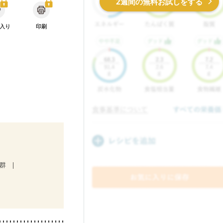
2週間の無料お試しをする
入り
印刷
候群
娠糖尿病(初期)