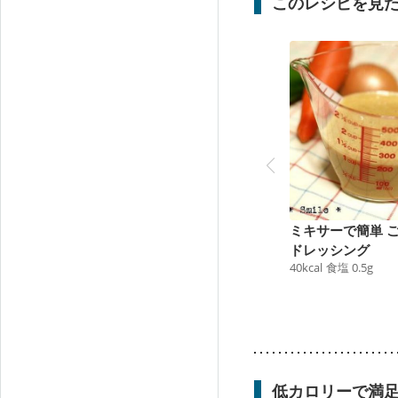
このレシピを見
ミキサーで簡単 
ドレッシング
40
kcal
食塩
0.5
g
低カロリーで満