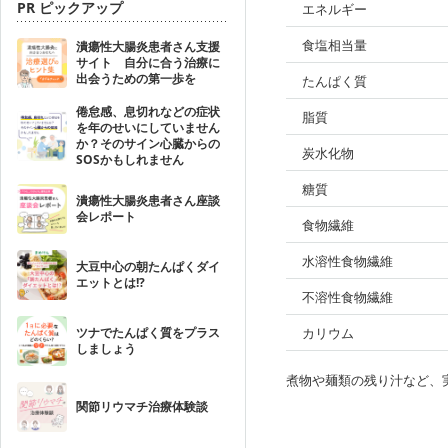
PR ピックアップ
エネルギー
食塩相当量
潰瘍性大腸炎患者さん支援
サイト 自分に合う治療に
出会うための第一歩を
たんぱく質
倦怠感、息切れなどの症状
脂質
を年のせいにしていません
か？そのサイン心臓からの
炭水化物
SOSかもしれません
糖質
潰瘍性大腸炎患者さん座談
会レポート
食物繊維
水溶性食物繊維
大豆中心の朝たんぱくダイ
エットとは!?
不溶性食物繊維
ツナでたんぱく質をプラス
カリウム
しましょう
煮物や麺類の残り汁など、
関節リウマチ治療体験談