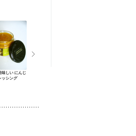
美味しい にんじ
押し麦のカレースー
いかのスパイシーカ
夏野菜たっぷ
レッシング
プ たっぷり生姜風味
レー
ーマカレー