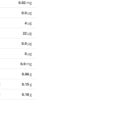
0.02
mg
0.0
µg
4
µg
22
µg
0.0
µg
0
µg
0.0
mg
0.06
g
酸
0.15
g
酸
0.18
g