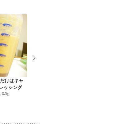
分だけはキャ
絶対美味しい にんじ
押し麦のカレースープ
レッシング
んドレッシング
たっぷり生姜風味
塩
0.5
g
23
kcal
食塩
0.4
g
103
kcal
食塩
1.0
g
4