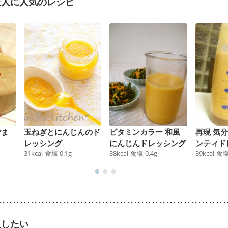
た人に人気のレシピ
ごま
玉ねぎとにんじんのド
ビタミンカラー 和風
再現 気
レッシング
にんじんドレッシング
ンティド
31
kcal
食塩
0.1
g
38
kcal
食塩
0.4
g
39
kcal
食
足したい