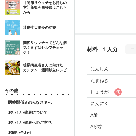
【関節リウマチをお持ちの
方】新規会員登録はこちら
から
潰瘍性大腸炎の治療
関節リウマチってどんな病
気？まずはセルフチェッ
材料
1 人分
ク！
糖尿病患者さんに向けた
にんじん
カンタン一週間献立レシピ
たまねぎ
その他
しょうが
医療関係者のみなさまへ
にんにく
おいしい健康について
A酢
おいしい健康へのご意見
A砂糖
お問い合わせ