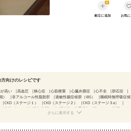
献立に追加
お気に
の方向けのレシピです
値が高い
高血圧
狭心症
心筋梗塞
心臓弁膜症
心不全
胆石症
期）
非アルコール性脂肪肝
過敏性腸症候群（IBS）
睡眠時無呼吸症
CKD（ステージ１）
CKD（ステージ２）
CKD（ステージ３a）
食欲がない
妊娠中(初期)
妊婦健診・体重増加が気になる（初期）
さらに表示する
る（初期）
妊婦健診・血糖値が気になる（初期）
妊娠高血圧(中期)
妊
混合栄養）
産後（ミルク）
骨折
骨粗しょう症
関節リウマチ
乾癬
た体作り）
低栄養予防
貧血対策
ニキビ・肌荒れ
更年期