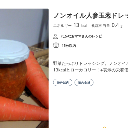
ノンオイル人参玉葱ドレ
13
0.4
エネルギー
食塩相当量
kcal
g
わかなおママさんのレシピ
15分以内
野菜たっぷりドレッシング。ノンオイ
13kcalとローカロリー！※表示の栄養
10分以内
旬の食材