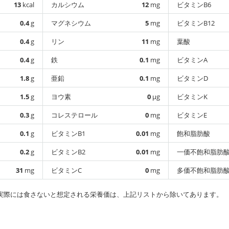
13
kcal
カルシウム
12
mg
ビタミンB6
0.4
g
マグネシウム
5
mg
ビタミンB12
0.4
g
リン
11
mg
葉酸
0.4
g
鉄
0.1
mg
ビタミンA
1.8
g
亜鉛
0.1
mg
ビタミンD
1.5
g
ヨウ素
0
µg
ビタミンK
0.3
g
コレステロール
0
mg
ビタミンE
0.1
g
ビタミンB1
0.01
mg
飽和脂肪酸
0.2
g
ビタミンB2
0.01
mg
一価不飽和脂肪
31
mg
ビタミンC
0
mg
多価不飽和脂肪
実際には食さないと想定される栄養価は、上記リストから除いてあります。