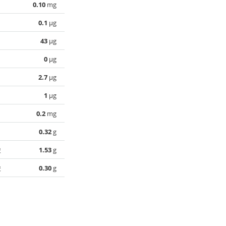
0.10
mg
0.1
µg
43
µg
0
µg
2.7
µg
1
µg
0.2
mg
0.32
g
酸
1.53
g
酸
0.30
g