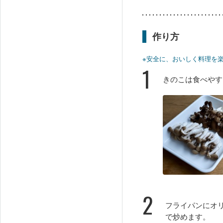
作り方
※安全に、おいしく料理を
1
きのこは食べやす
2
フライパンにオ
で炒めます。