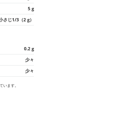
5 g
小さじ1/3（2 g）
0.2 g
少々
少々
ています。