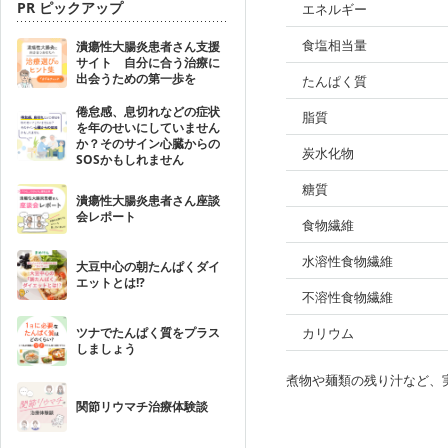
PR ピックアップ
エネルギー
食塩相当量
潰瘍性大腸炎患者さん支援
サイト 自分に合う治療に
出会うための第一歩を
たんぱく質
倦怠感、息切れなどの症状
脂質
を年のせいにしていません
か？そのサイン心臓からの
炭水化物
SOSかもしれません
糖質
潰瘍性大腸炎患者さん座談
会レポート
食物繊維
水溶性食物繊維
大豆中心の朝たんぱくダイ
エットとは!?
不溶性食物繊維
ツナでたんぱく質をプラス
カリウム
しましょう
煮物や麺類の残り汁など、
関節リウマチ治療体験談