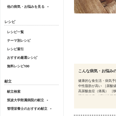
他の病気・お悩みを見る
レシピ
レシピ一覧
テーマ別レシピ
レシピ索引
おすすめ厳選レシピ
無料レシピ100
こんな病気・お悩み
健康的な食生活・病気予
献立
中性脂肪が高い
尿酸
高尿酸血症（痛風）
献立検索
慢性便秘症
過敏性腸症
筑波大学附属病院の献立
糖尿病性腎症（第３期）
乳がん（抗がん剤治療中
管理栄養士のおすすめ献立
乳がん治療を終えた方・