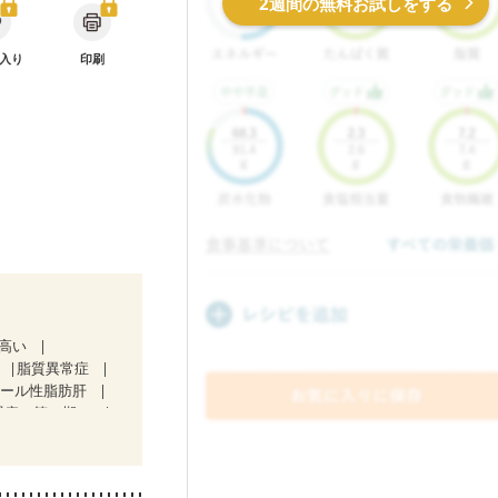
2週間の無料お試しをする
入り
印刷
が高い
脂質異常症
コール性脂肪肝
腎症（第２期）
）
骨折