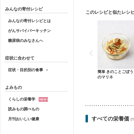
骨粗しょう症
関節リ
ニキビ・肌荒れ
妊活
みんなの寄付レシピ
このレシピと似たレシ
みんなの寄付レシピとは
がんサバイバーキッチン
糖尿病のみなさんへ
症状に合わせて
症状・目的別の食事
簡単 きのことごぼう
のマリネ
よみもの
くらしの栄養学
読みもの調べもの
すべての栄養価
月刊おいしい健康
(