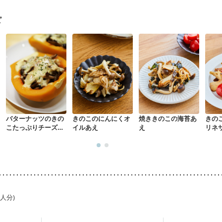
ウマチ
乾癬
フレイル（年齢に合わせた体作り）
低栄養予防
貧血対
中
更年期
ピ
バターナッツのきの
きのこのにんにくオ
焼ききのこの海苔あ
きの
こたっぷりチーズ焼
イルあえ
え
リネ
き
1人分)