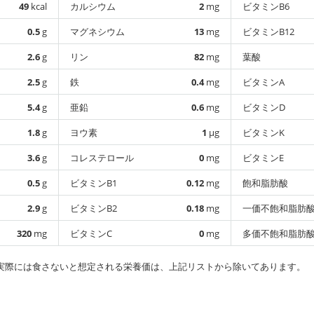
49
kcal
カルシウム
2
mg
ビタミンB6
0.5
g
マグネシウム
13
mg
ビタミンB12
2.6
g
リン
82
mg
葉酸
2.5
g
鉄
0.4
mg
ビタミンA
5.4
g
亜鉛
0.6
mg
ビタミンD
1.8
g
ヨウ素
1
µg
ビタミンK
3.6
g
コレステロール
0
mg
ビタミンE
0.5
g
ビタミンB1
0.12
mg
飽和脂肪酸
2.9
g
ビタミンB2
0.18
mg
一価不飽和脂肪
320
mg
ビタミンC
0
mg
多価不飽和脂肪
実際には食さないと想定される栄養価は、上記リストから除いてあります。