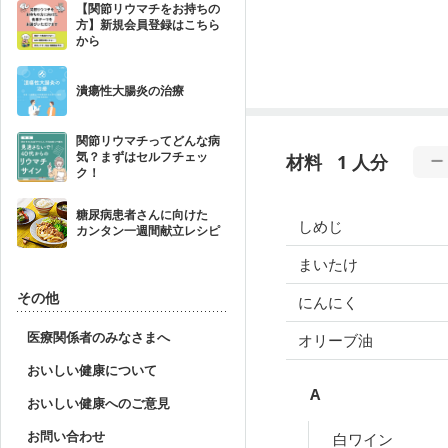
【関節リウマチをお持ちの
方】新規会員登録はこちら
から
潰瘍性大腸炎の治療
関節リウマチってどんな病
気？まずはセルフチェッ
材料
1 人分
ク！
糖尿病患者さんに向けた
しめじ
カンタン一週間献立レシピ
まいたけ
その他
にんにく
医療関係者のみなさまへ
オリーブ油
おいしい健康について
A
おいしい健康へのご意見
お問い合わせ
白ワイン