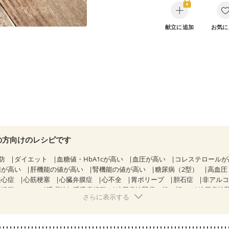
献立に追加
お気に
の方向けのレシピです
防
ダイエット
血糖値・HbA1cが高い
血圧が高い
コレステロール
値が高い
肝機能の値が高い
腎機能の値が高い
糖尿病（2型）
高血圧
狭心症
心筋梗塞
心臓弁膜症
心不全
胃ポリープ
胆石症
非アル
候群（IBS）
睡眠時無呼吸症候群
糖尿病性腎症（第１期）
糖尿病性
さらに表示する
CKD（ステージ１）
CKD（ステージ２）
CKD（ステージ３a）
）
乳がん（ホルモン療法中）
乳がん（放射線治療中）
経過観察中の方など
味の感じ方が変わった
食欲がない
産後（ミルク