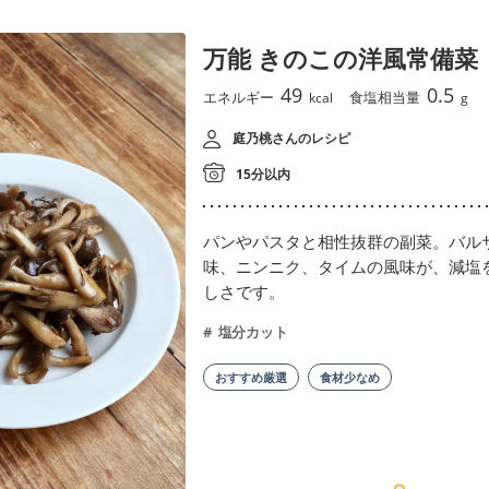
万能 きのこの洋風常備菜
49
0.5
エネルギー
食塩相当量
kcal
g
庭乃桃さんのレシピ
15分以内
パンやパスタと相性抜群の副菜。バル
味、ニンニク、タイムの風味が、減塩
しさです。
塩分カット
おすすめ厳選
食材少なめ