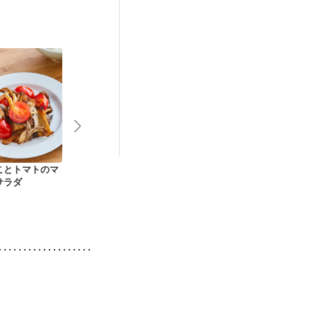
策
ことトマトのマ
きのことササミの味
常備菜 ナッツ入り塩
きのこたっぷ
サラダ
噌チーズサラダ
糀きのこ
オイルマリネ