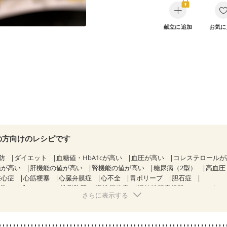
献立に追加
お気に
の方向けのレシピです
防
ダイエット
血糖値・HbA1cが高い
血圧が高い
コレステロール
値が高い
肝機能の値が高い
腎機能の値が高い
糖尿病（2型）
高血圧
狭心症
心筋梗塞
心臓弁膜症
心不全
胃ポリープ
胆石症
期）
非アルコール性脂肪肝
慢性便秘症
過敏性腸症候群（IBS）
さらに表示する
糖尿病性腎症（第１期）
糖尿病性腎症（第２期）
CKD（ステージ１）
KD（ステージ３a）
乳がん（抗がん剤治療中）
乳がん（ホルモン療法
乳がん治療を終えた方・経過観察中の方など
産後（ミルク）
骨折