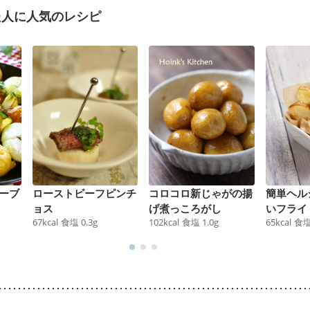
た人に人気のレシピ
ーブ
ローストビーフピンチ
コロコロ新じゃがの揚
簡単ヘル
ョス
げ煮っころがし
いフライ
67
kcal
食塩
0.3
g
102
kcal
食塩
1.0
g
65
kcal
食