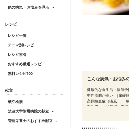
他の病気・お悩みを見る
レシピ
レシピ一覧
テーマ別レシピ
レシピ索引
おすすめ厳選レシピ
無料レシピ100
こんな病気・お悩み
健康的な食生活・病気予
献立
中性脂肪が高い
尿酸
高尿酸血症（痛風）
献立検索
慢性膵炎（移行期・寛解
筑波大学附属病院の献立
睡眠時無呼吸症候群
CKD（ステージ２）
C
管理栄養士のおすすめ献立
乳がん（放射線治療中）