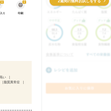
2週間の無料お試しをする
入り
印刷
が高い
脂質異常症
中）
骨粗しょう症