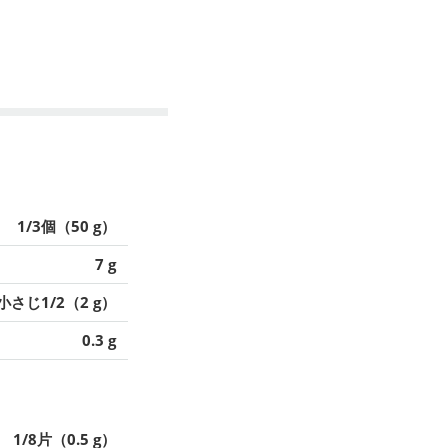
1/3個（50 g）
7 g
小さじ1/2（2 g）
0.3 g
1/8片（0.5 g）