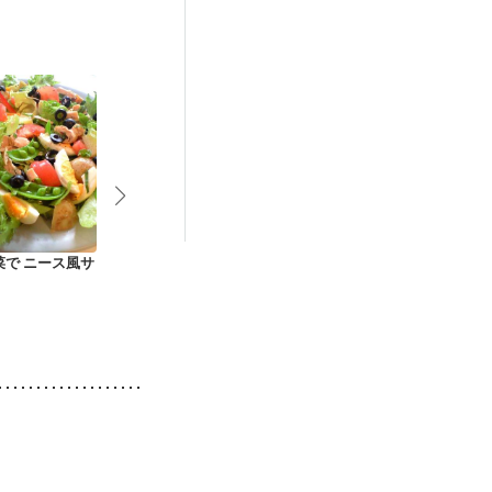
荒れ
妊活中
菜で ニース風サ
アスパラとベーコン
ポテトとししとうの
オクラと海苔
のじゃがいも焼き
ペペロン炒め
トサラダ