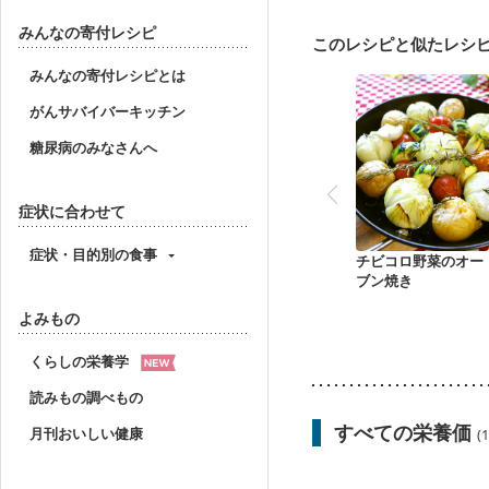
関節リウマチ
乾癬
更年期
みんなの寄付レシピ
このレシピと似たレシ
みんなの寄付レシピとは
がんサバイバーキッチン
糖尿病のみなさんへ
症状に合わせて
症状・目的別の食事
チビコロ野菜のオー
ブン焼き
よみもの
くらしの栄養学
読みもの調べもの
すべての栄養価
月刊おいしい健康
(