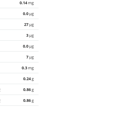
0.14
mg
0.0
µg
27
µg
3
µg
0.0
µg
7
µg
0.3
mg
0.24
g
酸
0.86
g
酸
0.86
g