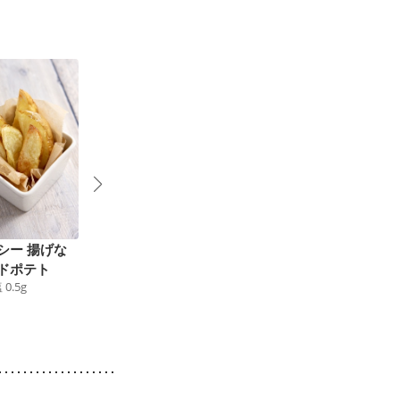
シー 揚げな
春野菜で ニース風サ
アスパラとベーコンの
ドポテト
ラダ
じゃがいも焼き
塩
0.5
g
114
kcal
食塩
0.7
g
89
kcal
食塩
0.8
g
6