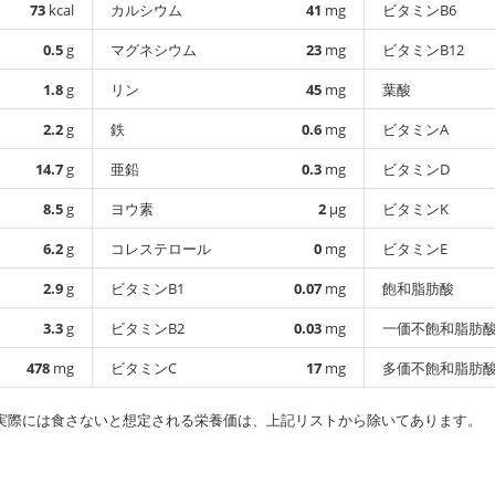
73
kcal
カルシウム
41
mg
ビタミンB6
0.5
g
マグネシウム
23
mg
ビタミンB12
1.8
g
リン
45
mg
葉酸
2.2
g
鉄
0.6
mg
ビタミンA
14.7
g
亜鉛
0.3
mg
ビタミンD
8.5
g
ヨウ素
2
µg
ビタミンK
6.2
g
コレステロール
0
mg
ビタミンE
2.9
g
ビタミンB1
0.07
mg
飽和脂肪酸
3.3
g
ビタミンB2
0.03
mg
一価不飽和脂肪
478
mg
ビタミンC
17
mg
多価不飽和脂肪
実際には食さないと想定される栄養価は、上記リストから除いてあります。