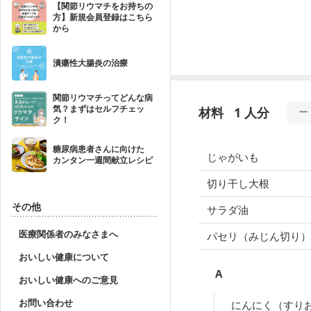
【関節リウマチをお持ちの
方】新規会員登録はこちら
から
潰瘍性大腸炎の治療
関節リウマチってどんな病
気？まずはセルフチェッ
材料
1 人分
ク！
糖尿病患者さんに向けた
じゃがいも
カンタン一週間献立レシピ
切り干し大根
その他
サラダ油
医療関係者のみなさまへ
パセリ（みじん切り）
おいしい健康について
A
おいしい健康へのご意見
お問い合わせ
にんにく（すり