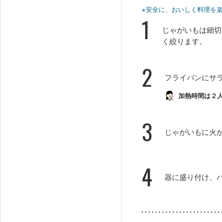
※安全に、おいしく料理を
1
じゃがいもは細切
く絞ります。
2
フライパンにサ
加熱時間は２
3
じゃがいもに火
4
器に盛り付け、