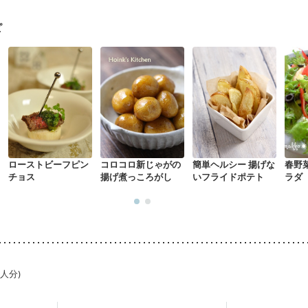
フレイル（年齢に合わせた体作り）
低栄養予防
貧血対策
ニキビ・肌
ピ
ローストビーフピン
コロコロ新じゃがの
簡単ヘルシー 揚げな
春野
チョス
揚げ煮っころがし
いフライドポテト
ラダ
1人分)