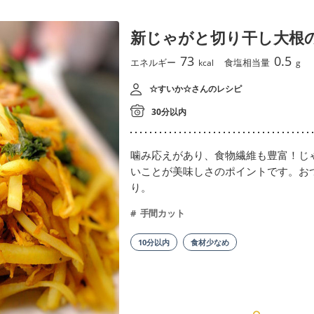
新じゃがと切り干し大根
73
0.5
エネルギー
食塩相当量
kcal
g
☆すいか☆さんのレシピ
30分以内
噛み応えがあり、食物繊維も豊富！じ
いことが美味しさのポイントです。お
り。
手間カット
10分以内
食材少なめ