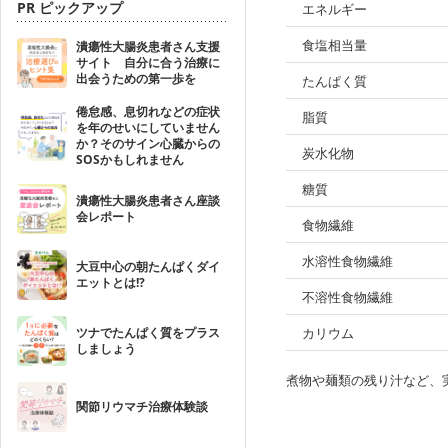
PR ピックアップ
エネルギー
食塩相当量
潰瘍性大腸炎患者さん支援
サイト 自分に合う治療に
出会うための第一歩を
たんぱく質
倦怠感、息切れなどの症状
脂質
を年のせいにしていません
か？そのサイン心臓からの
炭水化物
SOSかもしれません
糖質
潰瘍性大腸炎患者さん座談
会レポート
食物繊維
水溶性食物繊維
大豆中心の朝たんぱくダイ
エットとは!?
不溶性食物繊維
ツナでたんぱく質をプラス
カリウム
しましょう
煮物や麺類の残り汁など、
関節リウマチ治療体験談