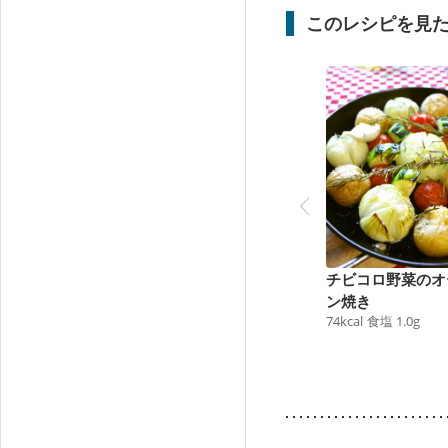
このレシピを見
チビコロ野菜のオ
ン焼き
74
kcal
食塩
1.0
g