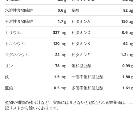
水溶性食物繊維
0.6
g
葉酸
82
µg
不溶性食物繊維
1.7
g
ビタミンA
150
µg
カリウム
327
mg
ビタミンD
0.6
µg
カルシウム
120
mg
ビタミンK
62
µg
マグネシウム
22
mg
ビタミンE
1.2
mg
リン
78
mg
飽和脂肪酸
0.99
g
鉄
1.5
mg
一価不飽和脂肪酸
1.80
g
亜鉛
0.5
mg
多価不飽和脂肪酸
1.61
g
煮物や麺類の残り汁など、実際には食さないと想定される栄養価は、上
記リストから除いてあります。