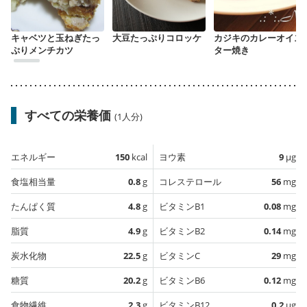
キャベツと玉ねぎたっ
大豆たっぷりコロッケ
カジキのカレーオイス
ぷりメンチカツ
ター焼き
すべての栄養価
(1人分)
エネルギー
150
kcal
ヨウ素
9
µg
食塩相当量
0.8
g
コレステロール
56
mg
たんぱく質
4.8
g
ビタミンB1
0.08
mg
脂質
4.9
g
ビタミンB2
0.14
mg
炭水化物
22.5
g
ビタミンC
29
mg
糖質
20.2
g
ビタミンB6
0.12
mg
食物繊維
2.3
g
ビタミンB12
0.2
µg