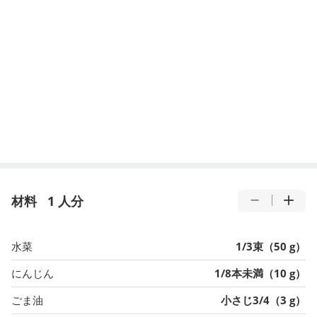
材料
1 人分
水菜
1/3束（50 g）
にんじん
1/8本未満（10 g）
ごま油
小さじ3/4（3 g）