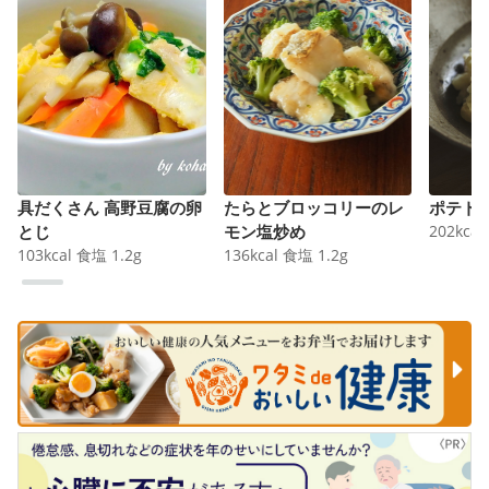
具だくさん 高野豆腐の卵
たらとブロッコリーのレ
ポテト
とじ
モン塩炒め
202
kcal
103
kcal
食塩
1.2
g
136
kcal
食塩
1.2
g