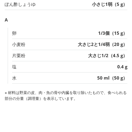
ぽん酢しょうゆ
小さじ1弱（5 g）
A
卵
1/3個（15 g）
小麦粉
大さじ2と1/4弱（20 g）
片栗粉
大さじ1/2（4.5 g）
塩
0.4 g
水
50 ml（50 g）
※ 材料は野菜の皮、肉・魚の骨や内臓を取り除いたもので、食べられる
部分の分量（調理量）を表示しています。