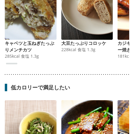
キャベツと玉ねぎたっぷ
大豆たっぷりコロッケ
カジキ
りメンチカツ
228
kcal
食塩
1.3
g
ー焼き
285
kcal
食塩
1.3
g
181
kcal
低カロリーで満足したい