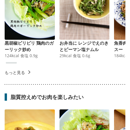
黒胡椒ビリビリ 鶏肉のガ
お弁当に レンジでえのき
魚香肉
ーリック炒め
とピーマン塩ナムル
スー
124
kcal
食塩
0.9
g
29
kcal
食塩
0.6
g
184
kcal
もっと見る
脂質控えめでお肉を楽しみたい