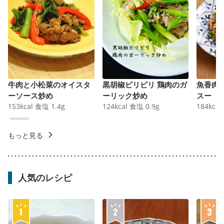
牛肉と小松菜のオイスタ
黒胡椒ビリビリ 鶏肉のガ
魚香肉
ーソース炒め
ーリック炒め
スー
153
kcal
食塩
1.4
g
124
kcal
食塩
0.9
g
184
kcal
もっと見る
人気のレシピ