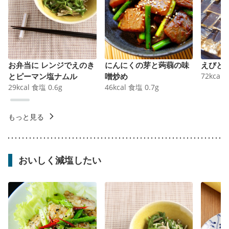
お弁当に レンジでえのき
にんにくの芽と蒟蒻の味
えびと
とピーマン塩ナムル
噌炒め
72
kcal
29
kcal
食塩
0.6
g
46
kcal
食塩
0.7
g
もっと見る
おいしく減塩したい