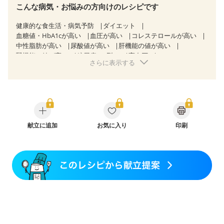
こんな病気・お悩みの方向けのレシピです
健康的な食生活・病気予防
ダイエット
血糖値・HbA1cが高い
血圧が高い
コレステロールが高い
中性脂肪が高い
尿酸値が高い
肝機能の値が高い
腎機能の値が高い
糖尿病（2型）
高血圧
さらに表示する
高尿酸血症（痛風）
胃ポリープ
逆流性食道炎
慢性膵炎（移行期・寛解期）
非アルコール性脂肪肝
痔
慢性便秘症
過敏性腸症候群（IBS）
睡眠時無呼吸症候群
糖尿病性腎症（第１期）
糖尿病性腎症（第２期）
CKD（ステージ１）
CKD（ステージ２）
乳がん（抗がん剤治療中）
乳がん（ホルモン療法中）
乳がん（放射線治療中）
献立に追加
お気に入り
印刷
乳がん治療を終えた方・経過観察中の方など
飲み込みにくい
味の感じ方が変わった
食欲がない
妊娠中(初期)
妊婦健診・体重増加が気になる（初期）
妊婦健診・血圧が気になる（初期）
妊婦健診・血糖値が気になる（初期）
妊娠高血圧(中期)
妊娠糖尿病(初期)
産後（母乳）
産後（混合栄養）
産後（ミルク）
骨折
骨粗しょう症
関節リウマチ
乾癬
フレイル（年齢に合わせた体作り）
低栄養予防
貧血対策
ニキビ・肌荒れ
妊活中
更年期