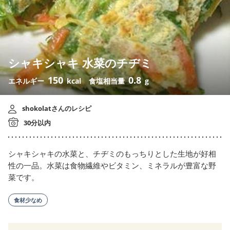
シャキシャキ 水菜のチヂミ
150
0.8
エネルギー
kcal
食塩相当量
g
shokolatさんのレシピ
30分以内
シャキシャキの水菜と、チヂミのもっちりとした生地が好相
性の一品。水菜は食物繊維やビタミン、ミネラルが豊富な野
菜です。
食材少なめ