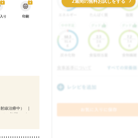
2週間の無料お試しをする
入り
印刷
放射線治療中）
なる（初期）
せた体作り）