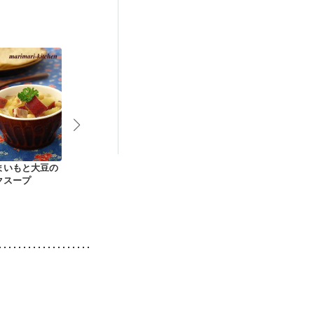
まいもと大豆の
簡単 スイートポテト
スイートポテト
かぼちゃとさ
クスープ
ものスープ