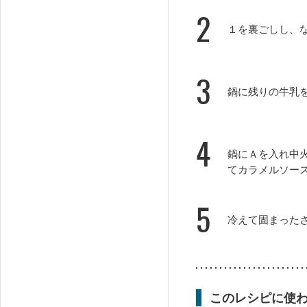
2
１を裏ごしし、
3
鍋に残りの牛乳
4
鍋にＡを入れ中
てカラメルソー
5
冷えて固まった
このレシピに使