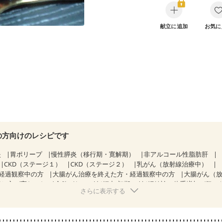
献立に追加
お気に
の方向けのレシピです
炎
胃ポリープ
慢性膵炎（移行期・寛解期）
非アルコール性脂肪肝
CKD（ステージ１）
CKD（ステージ２）
乳がん（放射線治療中）
経過観察中の方
大腸がん治療を終えた方・経過観察中の方
大腸がん（
感じ方が変わった
食欲がない
妊娠中(初期)
妊婦健診・体重増加が気に
さらに表示する
なる（初期）
妊娠糖尿病(初期)
関節リウマチ
フレイル（年齢に合わ