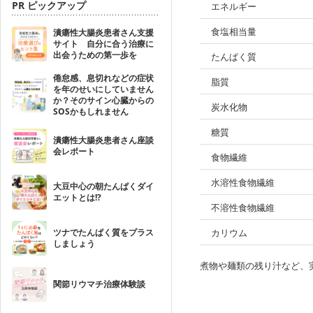
PR ピックアップ
エネルギー
食塩相当量
潰瘍性大腸炎患者さん支援
サイト 自分に合う治療に
出会うための第一歩を
たんぱく質
倦怠感、息切れなどの症状
脂質
を年のせいにしていません
か？そのサイン心臓からの
炭水化物
SOSかもしれません
糖質
潰瘍性大腸炎患者さん座談
会レポート
食物繊維
水溶性食物繊維
大豆中心の朝たんぱくダイ
エットとは!?
不溶性食物繊維
ツナでたんぱく質をプラス
カリウム
しましょう
煮物や麺類の残り汁など、
関節リウマチ治療体験談