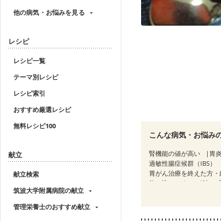
他の病気・お悩みを見る
レシピ
レシピ一覧
テーマ別レシピ
レシピ索引
おすすめ厳選レシピ
無料レシピ100
こんな病気・お悩み
腎機能の値が高い
胃
献立
過敏性腸症候群（IBS）
胃がん治療を終えた方・
献立検索
飲み込みにくい
味の
筑波大学附属病院の献立
妊婦健診・血糖値が気に
更年期
管理栄養士のおすすめ献立