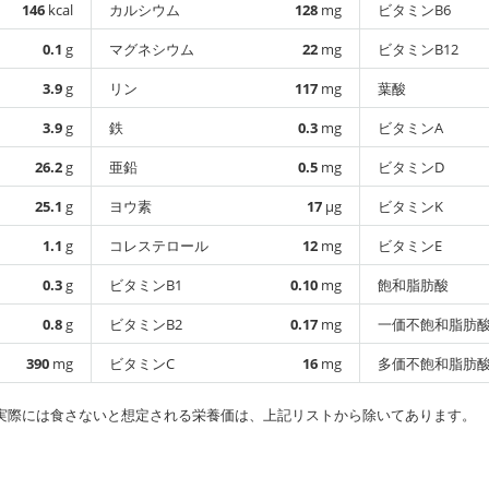
146
kcal
カルシウム
128
mg
ビタミンB6
0.1
g
マグネシウム
22
mg
ビタミンB12
3.9
g
リン
117
mg
葉酸
3.9
g
鉄
0.3
mg
ビタミンA
26.2
g
亜鉛
0.5
mg
ビタミンD
25.1
g
ヨウ素
17
µg
ビタミンK
1.1
g
コレステロール
12
mg
ビタミンE
0.3
g
ビタミンB1
0.10
mg
飽和脂肪酸
0.8
g
ビタミンB2
0.17
mg
一価不飽和脂肪
390
mg
ビタミンC
16
mg
多価不飽和脂肪
実際には食さないと想定される栄養価は、上記リストから除いてあります。