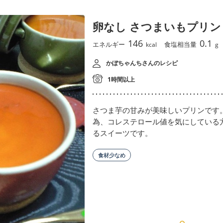
卵なし さつまいもプリン
146
0.1
エネルギー
食塩相当量
kcal
g
かぼちゃんちさんのレシピ
1時間以上
さつま芋の甘みが美味しいプリンです
為、コレステロール値を気にしている
るスイーツです。
食材少なめ