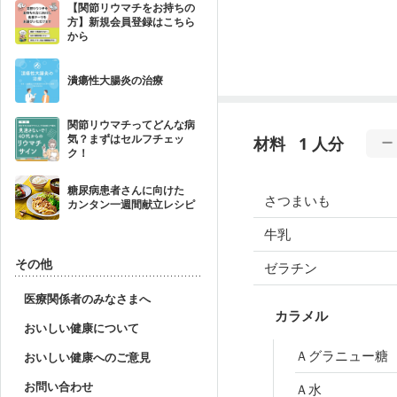
【関節リウマチをお持ちの
方】新規会員登録はこちら
から
潰瘍性大腸炎の治療
関節リウマチってどんな病
気？まずはセルフチェッ
材料
1 人分
ク！
糖尿病患者さんに向けた
さつまいも
カンタン一週間献立レシピ
牛乳
その他
ゼラチン
医療関係者のみなさまへ
カラメル
おいしい健康について
Ａグラニュー糖
おいしい健康へのご意見
お問い合わせ
Ａ水