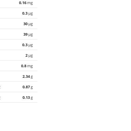
0.16
mg
0.3
µg
30
µg
39
µg
0.3
µg
2
µg
0.8
mg
2.34
g
酸
0.87
g
酸
0.13
g