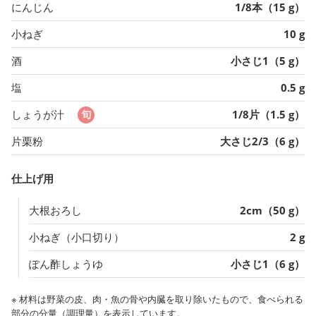
にんじん
1/8本（15 g）
小ねぎ
10 g
酒
小さじ1（5 g）
塩
0.5 g
しょうが汁
1/8片（1.5 g）
片栗粉
大さじ2/3（6 g）
仕上げ用
大根おろし
2cm（50 g）
小ねぎ（小口切り）
2 g
ぽん酢しょうゆ
小さじ1（6 g）
※ 材料は野菜の皮、肉・魚の骨や内臓を取り除いたもので、食べられる
部分の分量（調理量）を表示しています。