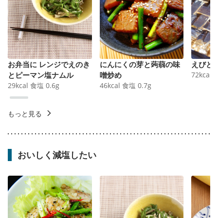
お弁当に レンジでえのき
にんにくの芽と蒟蒻の味
えびと
とピーマン塩ナムル
噌炒め
72
kcal
29
kcal
食塩
0.6
g
46
kcal
食塩
0.7
g
もっと見る
おいしく減塩したい