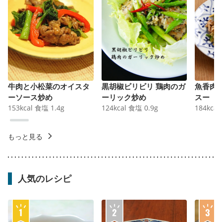
牛肉と小松菜のオイスタ
黒胡椒ビリビリ 鶏肉のガ
魚香肉
ーソース炒め
ーリック炒め
スー
153
kcal
食塩
1.4
g
124
kcal
食塩
0.9
g
184
kcal
もっと見る
人気のレシピ