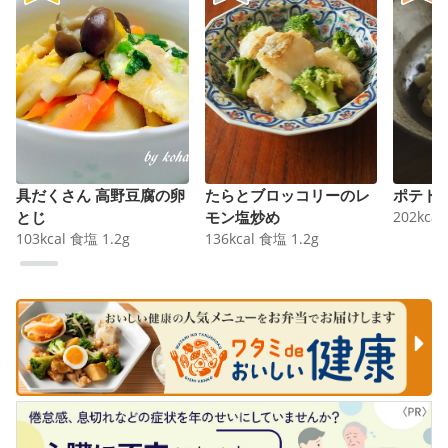
具だくさん 高野豆腐の卵
たらとブロッコリーのレ
ポテト
とじ
モン塩炒め
202
kcal
103
kcal
食塩
1.2
g
136
kcal
食塩
1.2
g