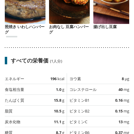
照焼き いわしハンバー
お肉なし 豆腐ハンバー
揚げ出し豆腐
グ
グ
すべての栄養価
(1人分)
エネルギー
196
kcal
ヨウ素
8
µg
食塩相当量
1.0
g
コレステロール
40
mg
たんぱく質
15.8
g
ビタミンB1
0.16
mg
脂質
10.5
g
ビタミンB2
0.15
mg
炭水化物
11.1
g
ビタミンC
13
mg
糖質
8.7
g
ビタミンB6
0.37
mg