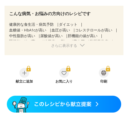
こんな病気・お悩みの方向けのレシピです
健康的な食生活・病気予防
ダイエット
血糖値・HbA1cが高い
血圧が高い
コレステロールが高い
中性脂肪が高い
尿酸値が高い
肝機能の値が高い
腎機能の値が高い
糖尿病（2型）
高血圧
脂質異常症
さらに表示する
高尿酸血症（痛風）
狭心症
心筋梗塞
心臓弁膜症
心不全
胃炎
胃ポリープ
逆流性食道炎
胆石症
慢性膵炎（移行期・寛解期）
非アルコール性脂肪肝
痔
慢性便秘症
クローン病（寛解期）
過敏性腸症候群（IBS）
睡眠時無呼吸症候群
糖尿病性腎症（第１期）
糖尿病性腎症（第２期）
糖尿病性腎症（第３期）
献立に追加
CKD（ステージ１）
お気に入り
印刷
CKD（ステージ２）
CKD（ステージ３a）
透析
乳がん（抗がん剤治療中）
乳がん（ホルモン療法中）
乳がん（放射線治療中）
乳がん治療を終えた方・経過観察中の方など
胃がん治療を終えた方・経過観察中の方
大腸がん治療を終えた方・経過観察中の方
大腸がん（放射線治療中）
飲み込みにくい
食欲がない
消化不良
妊娠中(初期)