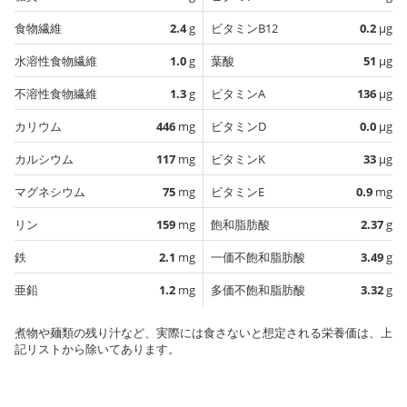
食物繊維
2.4
g
ビタミンB12
0.2
µg
水溶性食物繊維
1.0
g
葉酸
51
µg
不溶性食物繊維
1.3
g
ビタミンA
136
µg
カリウム
446
mg
ビタミンD
0.0
µg
カルシウム
117
mg
ビタミンK
33
µg
マグネシウム
75
mg
ビタミンE
0.9
mg
リン
159
mg
飽和脂肪酸
2.37
g
鉄
2.1
mg
一価不飽和脂肪酸
3.49
g
亜鉛
1.2
mg
多価不飽和脂肪酸
3.32
g
煮物や麺類の残り汁など、実際には食さないと想定される栄養価は、上
記リストから除いてあります。