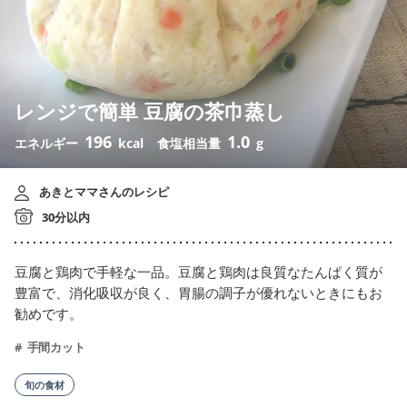
レンジで簡単 豆腐の茶巾蒸し
196
1.0
エネルギー
kcal
食塩相当量
g
あきとママさんのレシピ
30分以内
豆腐と鶏肉で手軽な一品。豆腐と鶏肉は良質なたんぱく質が
豊富で、消化吸収が良く、胃腸の調子が優れないときにもお
勧めです。
手間カット
旬の食材