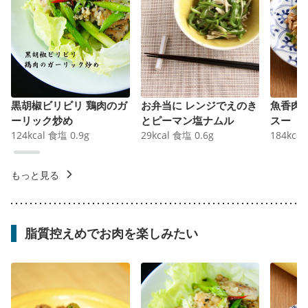
黒胡椒ビリビリ 鶏肉のガ
お弁当に レンジでえのき
魚香肉
ーリック炒め
とピーマン塩ナムル
スー
124
kcal
食塩
0.9
g
29
kcal
食塩
0.6
g
184
kcal
もっと見る
脂質控えめでお肉を楽しみたい