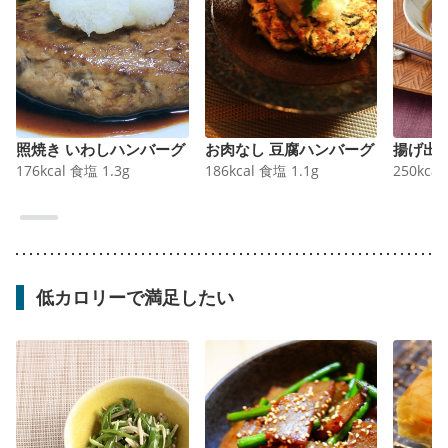
照焼き いわしハンバーグ
お肉なし 豆腐ハンバーグ
揚げ出
176
kcal
食塩
1.3
g
186
kcal
食塩
1.1
g
250
kcal
低カロリーで満足したい