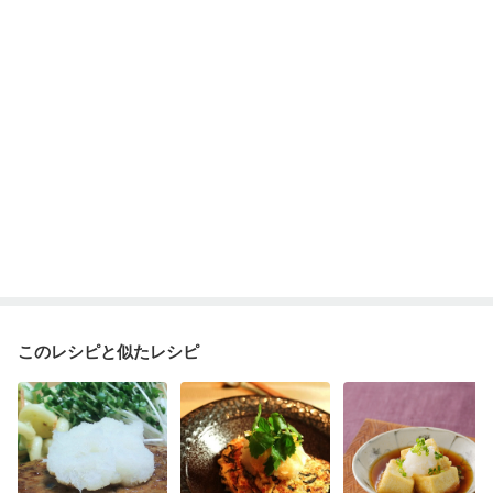
妊婦健診・体重増加が気になる（初期）
妊婦健診・血圧が気になる（初期）
妊婦健診・血糖値が気になる（初期）
妊娠高血圧(中期)
妊娠糖尿病(初期)
産後（母乳）
産後（混合栄養）
産後（ミルク）
骨折
骨粗しょう症
関節リウマチ
乾癬
フレイル（年齢に合わせた体作り）
低栄養予防
貧血対策
ニキビ・肌荒れ
妊活中
更年期
このレシピと似たレシピ