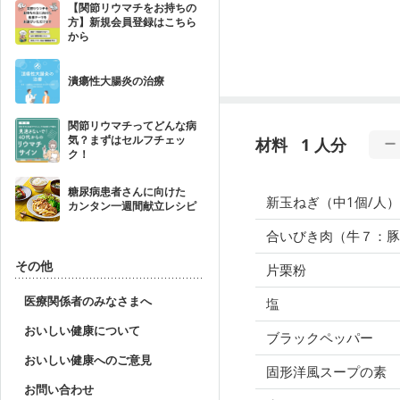
【関節リウマチをお持ちの
方】新規会員登録はこちら
から
潰瘍性大腸炎の治療
関節リウマチってどんな病
気？まずはセルフチェッ
材料
1 人分
ク！
糖尿病患者さんに向けた
新玉ねぎ（中1個/人）
カンタン一週間献立レシピ
合いびき肉（牛７：豚
その他
片栗粉
医療関係者のみなさまへ
塩
おいしい健康について
ブラックペッパー
おいしい健康へのご意見
固形洋風スープの素
お問い合わせ