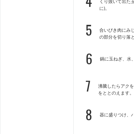
4
くり抜いて出た
に)。
5
合いびき肉にみ
の部分を切り落
6
鍋に玉ねぎ、水
7
沸騰したらアクを
をととのえます。
8
器に盛りつけ、