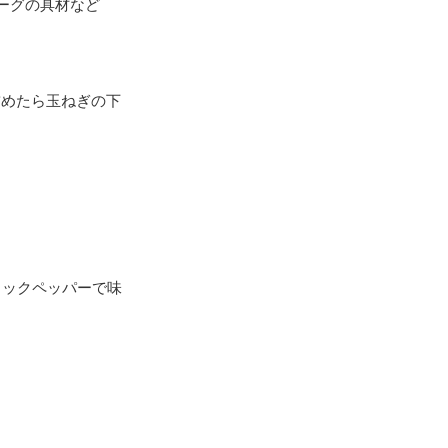
ーグの具材など
詰めたら玉ねぎの下
ラックペッパーで味