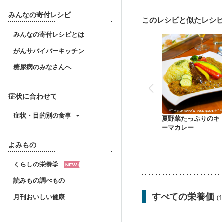
産後（ミルク）
骨折
貧血対策
ニキビ・肌
みんなの寄付レシピ
このレシピと似たレシ
みんなの寄付レシピとは
がんサバイバーキッチン
糖尿病のみなさんへ
症状に合わせて
症状・目的別の食事
夏野菜たっぷりのキ
ーマカレー
よみもの
くらしの栄養学
読みもの調べもの
すべての栄養価
月刊おいしい健康
(