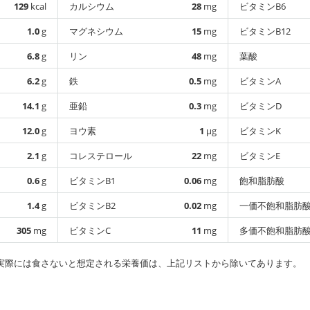
129
kcal
カルシウム
28
mg
ビタミンB6
1.0
g
マグネシウム
15
mg
ビタミンB12
6.8
g
リン
48
mg
葉酸
6.2
g
鉄
0.5
mg
ビタミンA
14.1
g
亜鉛
0.3
mg
ビタミンD
12.0
g
ヨウ素
1
µg
ビタミンK
2.1
g
コレステロール
22
mg
ビタミンE
0.6
g
ビタミンB1
0.06
mg
飽和脂肪酸
1.4
g
ビタミンB2
0.02
mg
一価不飽和脂肪
305
mg
ビタミンC
11
mg
多価不飽和脂肪
実際には食さないと想定される栄養価は、上記リストから除いてあります。