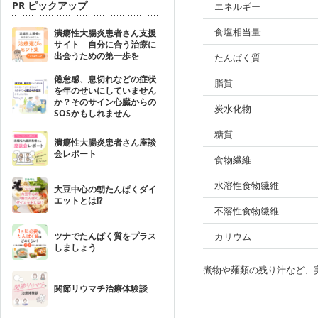
PR ピックアップ
エネルギー
食塩相当量
潰瘍性大腸炎患者さん支援
サイト 自分に合う治療に
出会うための第一歩を
たんぱく質
倦怠感、息切れなどの症状
脂質
を年のせいにしていません
か？そのサイン心臓からの
炭水化物
SOSかもしれません
糖質
潰瘍性大腸炎患者さん座談
会レポート
食物繊維
水溶性食物繊維
大豆中心の朝たんぱくダイ
エットとは!?
不溶性食物繊維
ツナでたんぱく質をプラス
カリウム
しましょう
煮物や麺類の残り汁など、
関節リウマチ治療体験談