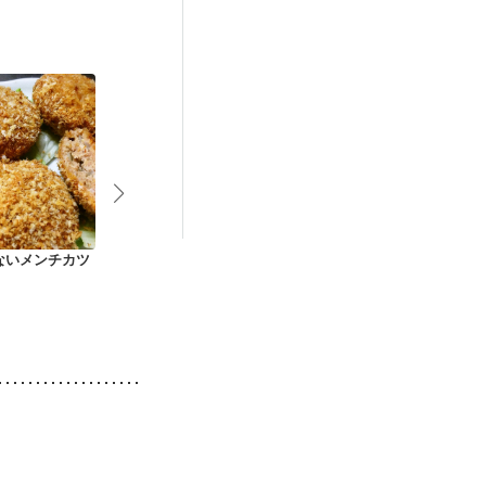
）
低栄養予防
ないメンチカツ
おからでヘルシー ト
見た目以上にお腹満
メキシカント
マトファルシー
足 ケバブ風串焼き
ーヤ