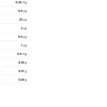
0.20
mg
0.0
µg
23
µg
2
µg
0.0
µg
1
µg
0.0
mg
0.03
g
酸
0.01
g
酸
0.03
g