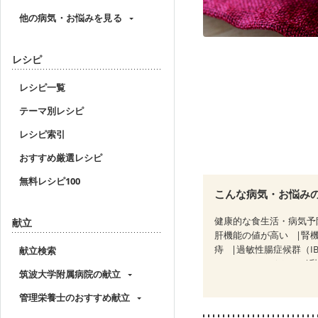
他の病気・お悩みを見る
レシピ
レシピ一覧
テーマ別レシピ
レシピ索引
おすすめ厳選レシピ
無料レシピ100
こんな病気・お悩み
健康的な食生活・病気予
献立
肝機能の値が高い
腎
痔
過敏性腸症候群（I
献立検索
CKD（ステージ２）
筑波大学附属病院の献立
乳がん治療を終えた方・
妊婦健診・体重増加が気
管理栄養士のおすすめ献立
妊婦健診・血糖値が気に