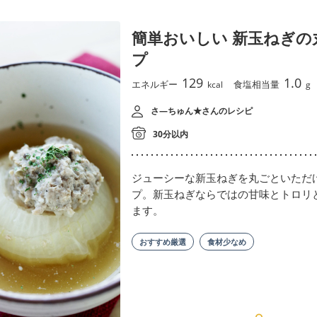
簡単おいしい 新玉ねぎの
プ
129
1.0
エネルギー
食塩相当量
kcal
g
さ—ちゅん★さんのレシピ
30分以内
ジューシーな新玉ねぎを丸ごといただ
プ。新玉ねぎならではの甘味とトロリ
ます。
おすすめ厳選
食材少なめ