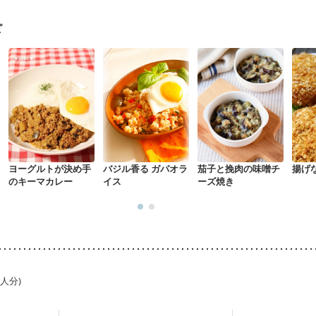
骨粗しょう症
関節リウマチ
乾癬
フレイル（年齢に合わせた体作り
荒れ
妊活中
更年期
ピ
ヨーグルトが決め手
バジル香る ガパオラ
茄子と挽肉の味噌チ
揚げ
のキーマカレー
イス
ーズ焼き
1人分)