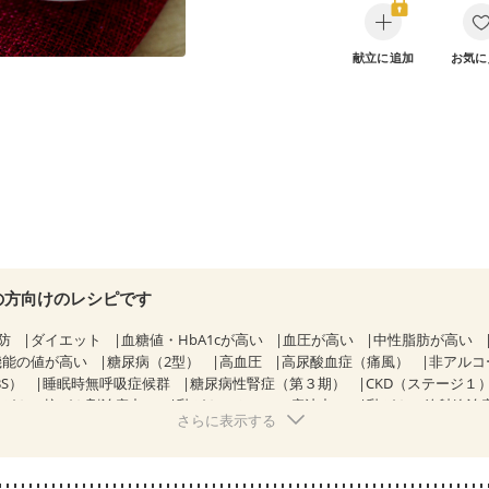
献立に追加
お気に
の方向けのレシピです
防
ダイエット
血糖値・HbA1cが高い
血圧が高い
中性脂肪が高い
機能の値が高い
糖尿病（2型）
高血圧
高尿酸血症（痛風）
非アルコ
BS）
睡眠時無呼吸症候群
糖尿病性腎症（第３期）
CKD（ステージ１
乳がん（抗がん剤治療中）
乳がん（ホルモン療法中）
乳がん（放射線治
さらに表示する
経過観察中の方など
味の感じ方が変わった
食欲がない
妊娠中(初期)
になる（初期）
妊婦健診・血圧が気になる（初期）
なる（初期）
妊娠高血圧(中期)
妊娠糖尿病(初期)
産後（母乳）
産