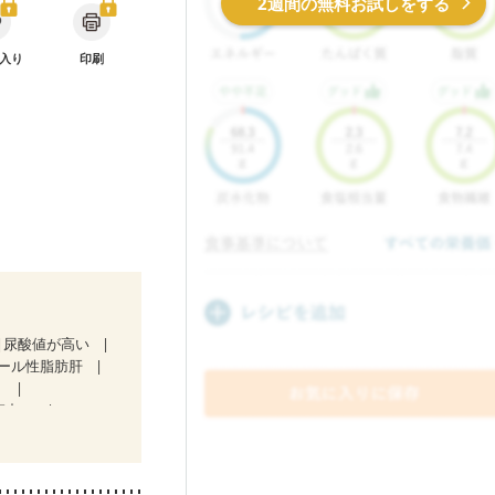
2週間の無料お試しをする
入り
印刷
尿酸値が高い
ール性脂肪肝
）
療中）
後（混合栄養）