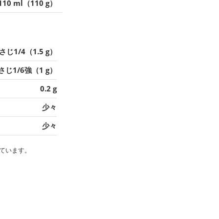
110 ml（110 g）
さじ1/4（1.5 g）
さじ1/6強（1 g）
0.2 g
少々
少々
ています。