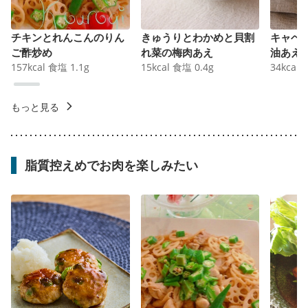
チキンとれんこんのりん
きゅうりとわかめと貝割
キャベ
ご酢炒め
れ菜の梅肉あえ
油あえ
157
kcal
食塩
1.1
g
15
kcal
食塩
0.4
g
34
kcal
もっと見る
脂質控えめでお肉を楽しみたい