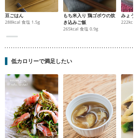
豆ごはん
もち米入り 鶏ゴボウの炊
みょう
288
kcal
食塩
1.5
g
き込みご飯
222
kcal
265
kcal
食塩
0.9
g
低カロリーで満足したい