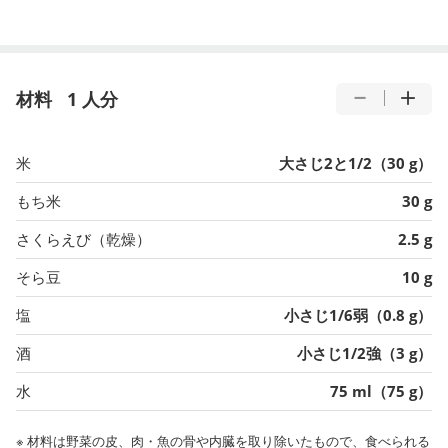
材料
1 人分
米
大さじ2と1/2（30 g）
もち米
30 g
さくらえび（乾燥）
2.5 g
そら豆
10 g
塩
小さじ1/6弱（0.8 g）
酒
小さじ1/2強（3 g）
水
75 ml（75 g）
※ 材料は野菜の皮、肉・魚の骨や内臓を取り除いたもので、食べられる