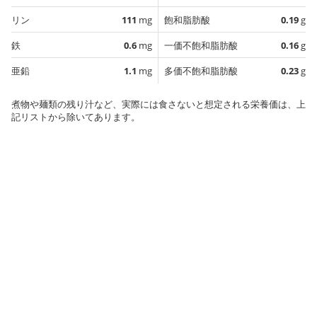
リン
111
mg
飽和脂肪酸
0.19
g
鉄
0.6
mg
一価不飽和脂肪酸
0.16
g
亜鉛
1.1
mg
多価不飽和脂肪酸
0.23
g
煮物や麺類の残り汁など、実際には食さないと想定される栄養価は、上
記リストから除いてあります。