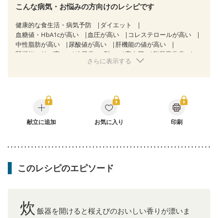
こんな病気・お悩みの方向けのレシピです
健康的な食生活・病気予防
ダイエット
血糖値・HbA1cが高い
血圧が高い
コレステロールが高い
中性脂肪が高い
尿酸値が高い
肝機能の値が高い
腎機能の値が高い
糖尿病（2型）
高血圧
脂質異常症
さらに表示する
高尿酸血症（痛風）
狭心症
心筋梗塞
心臓弁膜症
心不全
胃炎
胃ポリープ
消化性潰瘍（胃・十二指腸潰瘍）
逆流性食道炎
胆石症
慢性膵炎（移行期・寛解期）
痔
過敏性腸症候群（IBS）
糖尿病性腎症（第３期）
CKD（ステージ１）
CKD（ステージ２）
CKD（ステージ３a）
CKD（ステージ３b）
献立に追加
透析
お気に入り
乳がん（抗がん剤治療中）
印刷
乳がん（ホルモン療法中）
乳がん（放射線治療中）
乳がん治療を終えた方・経過観察中の方など
食欲がない
妊娠中(初期)
妊婦健診・体重増加が気になる（初期）
妊婦健診・血圧が気になる（初期）
このレシピのエピソード
妊婦健診・血糖値が気になる（初期）
妊娠高血圧(中期)
妊娠糖尿病(初期)
産後（母乳）
産後（混合栄養）
産後（ミルク）
骨折
関節リウマチ
乾癬
フレイル（年齢に合わせた体作り）
貧血対策
炊
ニキビ・肌荒れ
妊活中
更年期
飯器を開けると桜えびのおいしい香りが漂いま