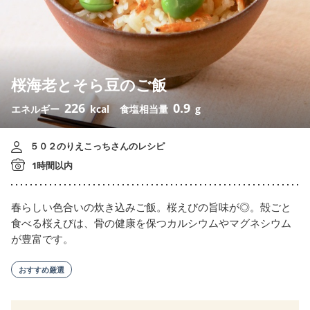
桜海老とそら豆のご飯
226
0.9
エネルギー
kcal
食塩相当量
g
５０２のりえこっちさんのレシピ
1時間以内
春らしい色合いの炊き込みご飯。桜えびの旨味が◎。殻ごと
食べる桜えびは、骨の健康を保つカルシウムやマグネシウム
が豊富です。
おすすめ厳選