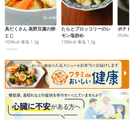
具だくさん 高野豆腐の卵
たらとブロッコリーのレ
ポテト
とじ
モン塩炒め
202
kcal
103
kcal
食塩
1.2
g
136
kcal
食塩
1.2
g