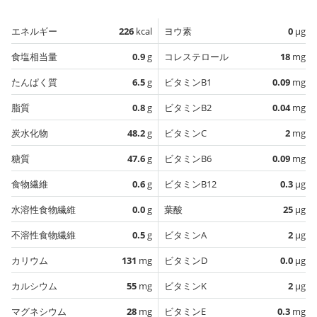
エネルギー
226
kcal
ヨウ素
0
µg
食塩相当量
0.9
g
コレステロール
18
mg
たんぱく質
6.5
g
ビタミンB1
0.09
mg
脂質
0.8
g
ビタミンB2
0.04
mg
炭水化物
48.2
g
ビタミンC
2
mg
糖質
47.6
g
ビタミンB6
0.09
mg
食物繊維
0.6
g
ビタミンB12
0.3
µg
水溶性食物繊維
0.0
g
葉酸
25
µg
不溶性食物繊維
0.5
g
ビタミンA
2
µg
カリウム
131
mg
ビタミンD
0.0
µg
カルシウム
55
mg
ビタミンK
2
µg
マグネシウム
28
mg
ビタミンE
0.3
mg