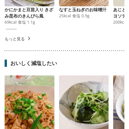
かにかまと豆苗入り きざ
なすと玉ねぎのお味噌汁
あじと
み昆布のきんぴら風
25
kcal
食塩
0.9
g
ヨソテ
69
kcal
食塩
1.1
g
200
kcal
もっと見る
おいしく減塩したい