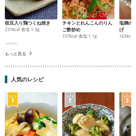
枝豆入り鶏つくね焼き
チキンとれんこんのりん
塩麹の
237
kcal
食塩
1.3
g
ご酢炒め
げ
157
kcal
食塩
1.1
g
165
kcal
もっと見る
人気のレシピ