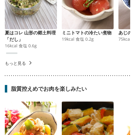
夏はコレ 山形の郷土料理
ミニトマトの冷たい煮物
あじの
「だし」
19
kcal
食塩
0.2
g
75
kcal
16
kcal
食塩
0.6
g
もっと見る
脂質控えめでお肉を楽しみたい