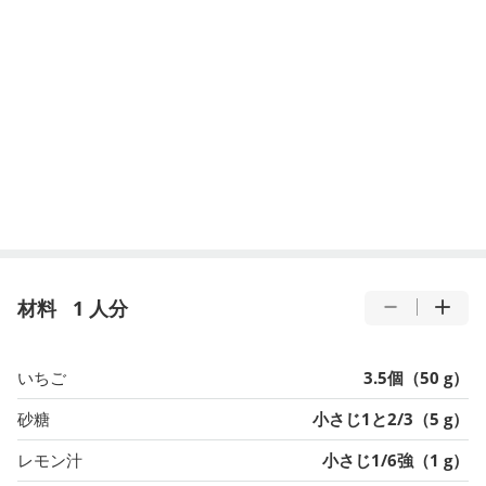
材料
1 人分
いちご
3.5個（50 g）
砂糖
小さじ1と2/3（5 g）
レモン汁
小さじ1/6強（1 g）