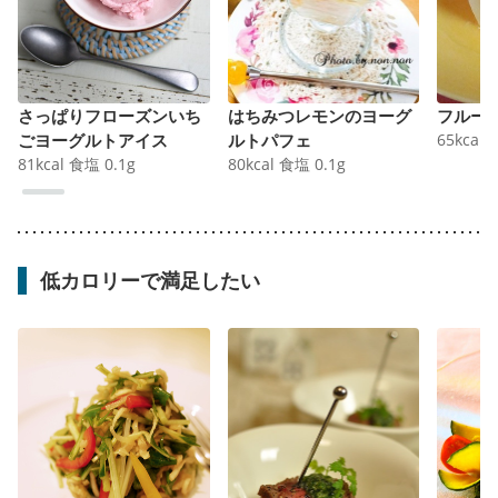
さっぱりフローズンいち
はちみつレモンのヨーグ
フルー
ごヨーグルトアイス
ルトパフェ
65
kcal
81
kcal
食塩
0.1
g
80
kcal
食塩
0.1
g
低カロリーで満足したい