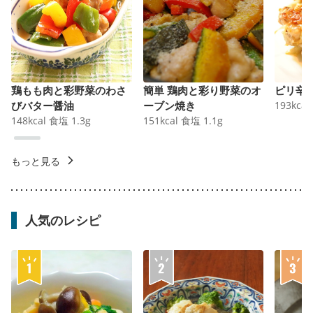
鶏もも肉と彩野菜のわさ
簡単 鶏肉と彩り野菜のオ
ピリ辛
びバター醤油
ーブン焼き
193
kcal
148
kcal
食塩
1.3
g
151
kcal
食塩
1.1
g
もっと見る
人気のレシピ