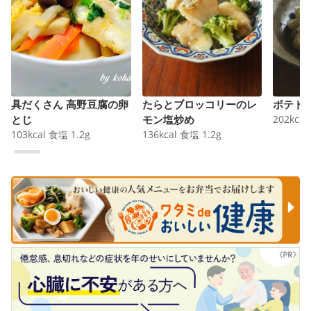
具だくさん 高野豆腐の卵
たらとブロッコリーのレ
ポテト
とじ
モン塩炒め
202
kcal
103
kcal
食塩
1.2
g
136
kcal
食塩
1.2
g