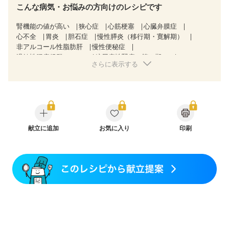
こんな病気・お悩みの方向けのレシピです
腎機能の値が高い
狭心症
心筋梗塞
心臓弁膜症
心不全
胃炎
胆石症
慢性膵炎（移行期・寛解期）
非アルコール性脂肪肝
慢性便秘症
過敏性腸症候群（IBS）
糖尿病性腎症（第３期）
さらに表示する
CKD（ステージ１）
CKD（ステージ２）
CKD（ステージ３a）
乳がん（抗がん剤治療中）
乳がん（ホルモン療法中）
乳がん（放射線治療中）
乳がん治療を終えた方・経過観察中の方など
妊娠中(初期)
妊婦健診・体重増加が気になる（初期）
妊婦健診・血圧が気になる（初期）
妊娠高血圧(中期)
産後（母乳）
献立に追加
産後（混合栄養）
お気に入り
産後（ミルク）
印刷
関節リウマチ
乾癬
更年期