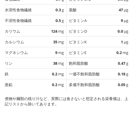
水溶性食物繊維
0.3
g
葉酸
47
µg
不溶性食物繊維
0.5
g
ビタミンA
9
µg
カリウム
124
mg
ビタミンD
0.0
µg
カルシウム
35
mg
ビタミンK
1
µg
マグネシウム
9
mg
ビタミンE
0.2
mg
リン
38
mg
飽和脂肪酸
0.47
g
鉄
0.2
mg
一価不飽和脂肪酸
0.18
g
亜鉛
0.2
mg
多価不飽和脂肪酸
0.05
g
煮物や麺類の残り汁など、実際には食さないと想定される栄養価は、上
記リストから除いてあります。