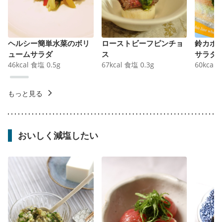
ヘルシー簡単水菜のボリ
ローストビーフピンチョ
鈴カボ
ュームサラダ
ス
サラダ
46
kcal
食塩
0.5
g
67
kcal
食塩
0.3
g
60
kcal
もっと見る
おいしく減塩したい