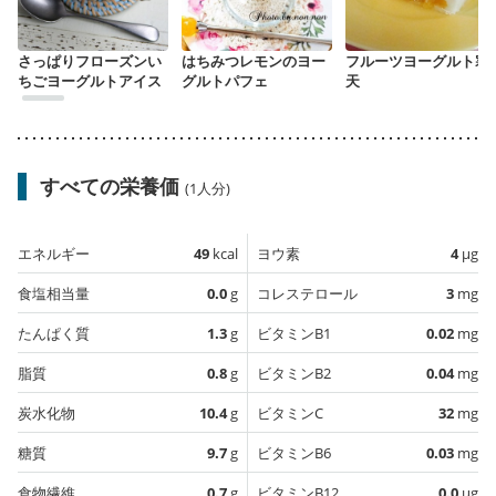
さっぱりフローズンい
はちみつレモンのヨー
フルーツヨーグルト寒
ちごヨーグルトアイス
グルトパフェ
天
すべての栄養価
(1人分)
エネルギー
49
kcal
ヨウ素
4
µg
食塩相当量
0.0
g
コレステロール
3
mg
たんぱく質
1.3
g
ビタミンB1
0.02
mg
脂質
0.8
g
ビタミンB2
0.04
mg
炭水化物
10.4
g
ビタミンC
32
mg
糖質
9.7
g
ビタミンB6
0.03
mg
食物繊維
0.7
g
ビタミンB12
0.0
µg