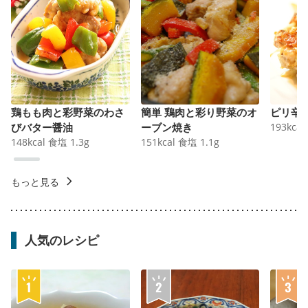
鶏もも肉と彩野菜のわさ
簡単 鶏肉と彩り野菜のオ
ピリ辛
びバター醤油
ーブン焼き
193
kcal
148
kcal
食塩
1.3
g
151
kcal
食塩
1.1
g
もっと見る
人気のレシピ