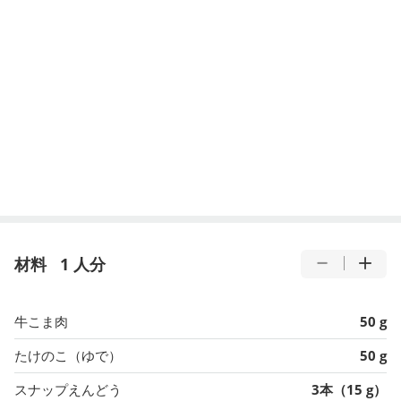
材料
1 人分
牛こま肉
50 g
たけのこ（ゆで）
50 g
スナップえんどう
3本（15 g）