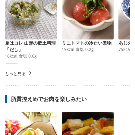
夏はコレ 山形の郷土料理
ミニトマトの冷たい煮物
あじの
「だし」
19
kcal
食塩
0.2
g
75
kcal
16
kcal
食塩
0.6
g
もっと見る
脂質控えめでお肉を楽しみたい