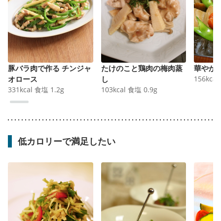
豚バラ肉で作る チンジャ
たけのこと鶏肉の梅肉蒸
華やか
オロース
し
156
kcal
331
kcal
食塩
1.2
g
103
kcal
食塩
0.9
g
低カロリーで満足したい