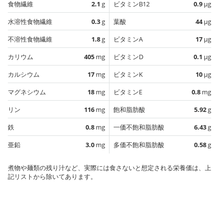
食物繊維
2.1
g
ビタミンB12
0.9
µg
水溶性食物繊維
0.3
g
葉酸
44
µg
不溶性食物繊維
1.8
g
ビタミンA
17
µg
カリウム
405
mg
ビタミンD
0.1
µg
カルシウム
17
mg
ビタミンK
10
µg
マグネシウム
18
mg
ビタミンE
0.8
mg
リン
116
mg
飽和脂肪酸
5.92
g
鉄
0.8
mg
一価不飽和脂肪酸
6.43
g
亜鉛
3.0
mg
多価不飽和脂肪酸
0.58
g
煮物や麺類の残り汁など、実際には食さないと想定される栄養価は、上
記リストから除いてあります。