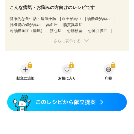
こんな病気・お悩みの方向けのレシピです
健康的な食生活・病気予防
血圧が高い
尿酸値が高い
肝機能の値が高い
高血圧
脂質異常症
高尿酸血症（痛風）
狭心症
心筋梗塞
心臓弁膜症
心不全
胆石症
慢性便秘症
過敏性腸症候群（IBS）
さらに表示する
糖尿病性腎症（第３期）
CKD（ステージ３a）
乳がん（抗がん剤治療中）
乳がん（ホルモン療法中）
乳がん（放射線治療中）
乳がん治療を終えた方・経過観察中の方など
食欲がない
産後（ミルク）
骨折
骨粗しょう症
関節リウマチ
低栄養予防
貧血対策
ニキビ・肌荒れ
妊活中
更年期
献立に追加
お気に入り
印刷