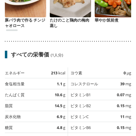
豚バラ肉で作る チンジ
たけのこと鶏肉の梅肉
華やか筑前煮
ャオロース
蒸し
すべての栄養価
(1人分)
エネルギー
213
kcal
ヨウ素
0
µg
食塩相当量
1.1
g
コレステロール
39
mg
たんぱく質
10.6
g
ビタミンB1
0.07
mg
脂質
14.5
g
ビタミンB2
0.15
mg
炭水化物
6.9
g
ビタミンC
11
mg
糖質
4.8
g
ビタミンB6
0.15
mg