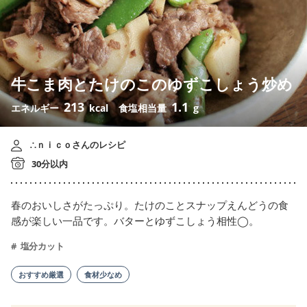
牛こま肉とたけのこのゆずこしょう炒め
213
1.1
エネルギー
kcal
食塩相当量
g
∴ｎｉｃｏさんのレシピ
30分以内
春のおいしさがたっぷり。たけのことスナップえんどうの食
感が楽しい一品です。バターとゆずこしょう相性◯。
塩分カット
おすすめ厳選
食材少なめ