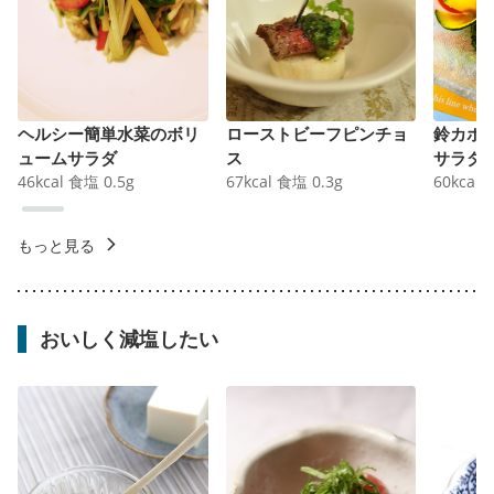
ヘルシー簡単水菜のボリ
ローストビーフピンチョ
鈴カボ
ュームサラダ
ス
サラダ
46
kcal
食塩
0.5
g
67
kcal
食塩
0.3
g
60
kcal
もっと見る
おいしく減塩したい