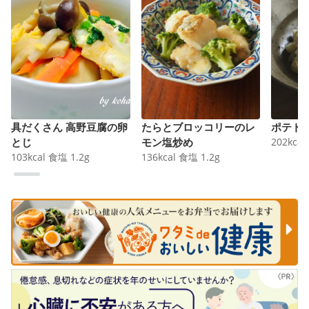
具だくさん 高野豆腐の卵
たらとブロッコリーのレ
ポテト
とじ
モン塩炒め
202
kcal
103
kcal
食塩
1.2
g
136
kcal
食塩
1.2
g