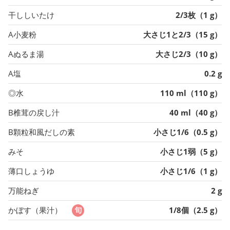
干ししいたけ
2/3枚（1 g）
A小麦粉
大さじ1と2/3（15 g）
Aぬるま湯
大さじ2/3（10 g）
A塩
0.2 g
◎水
110 ml（110 g）
B椎茸の戻し汁
40 ml（40 g）
B顆粒和風だしの素
小さじ1/6（0.5 g）
みそ
小さじ1弱（5 g）
薄口しょうゆ
小さじ1/6（1 g）
万能ねぎ
2 g
かぼす（果汁）
1/8個（2.5 g）