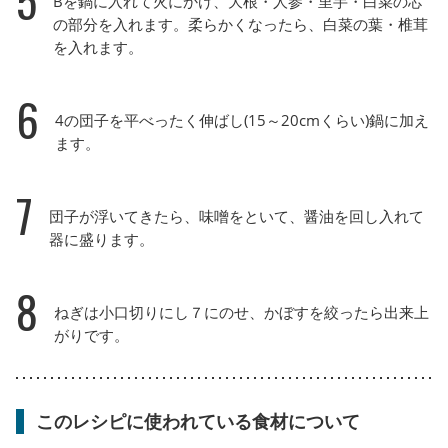
5
Bを鍋に入れて火にかけ、大根・人参・里芋・白菜の芯
の部分を入れます。柔らかくなったら、白菜の葉・椎茸
を入れます。
6
4の団子を平べったく伸ばし(15～20cmくらい)鍋に加え
ます。
7
団子が浮いてきたら、味噌をといて、醤油を回し入れて
器に盛ります。
8
ねぎは小口切りにし７にのせ、かぼすを絞ったら出来上
がりです。
このレシピに使われている食材について