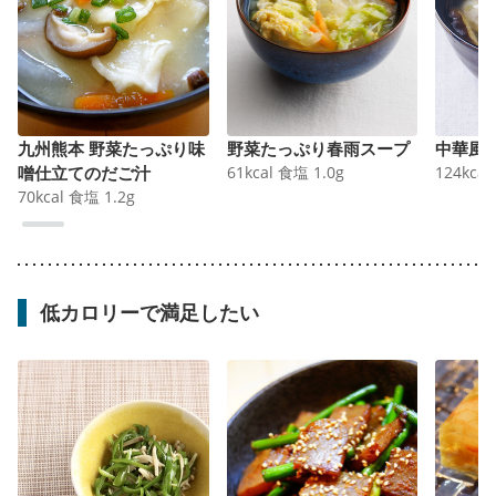
九州熊本 野菜たっぷり味
野菜たっぷり春雨スープ
中華風
噌仕立てのだご汁
61
kcal
食塩
1.0
g
124
kcal
70
kcal
食塩
1.2
g
低カロリーで満足したい