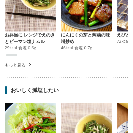
お弁当に レンジでえのき
にんにくの芽と蒟蒻の味
えびと
とピーマン塩ナムル
噌炒め
72
kcal
29
kcal
食塩
0.6
g
46
kcal
食塩
0.7
g
もっと見る
おいしく減塩したい