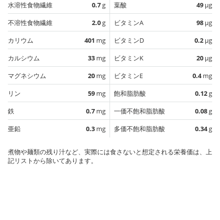
水溶性食物繊維
0.7
g
葉酸
49
µg
不溶性食物繊維
2.0
g
ビタミンA
98
µg
カリウム
401
mg
ビタミンD
0.2
µg
カルシウム
33
mg
ビタミンK
20
µg
マグネシウム
20
mg
ビタミンE
0.4
mg
リン
59
mg
飽和脂肪酸
0.12
g
鉄
0.7
mg
一価不飽和脂肪酸
0.08
g
亜鉛
0.3
mg
多価不飽和脂肪酸
0.34
g
煮物や麺類の残り汁など、実際には食さないと想定される栄養価は、上
記リストから除いてあります。