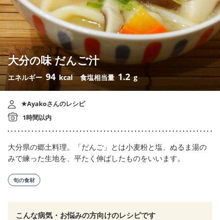
大分の味 だんご汁
94
1.2
エネルギー
kcal
食塩相当量
g
★Ayakoさんのレシピ
1時間以内
大分県の郷土料理。「だんご」とは小麦粉と塩、ぬるま湯の
みで練った生地を、平たく伸ばしたものをいいます。
旬の食材
こんな病気・お悩みの方向けのレシピです