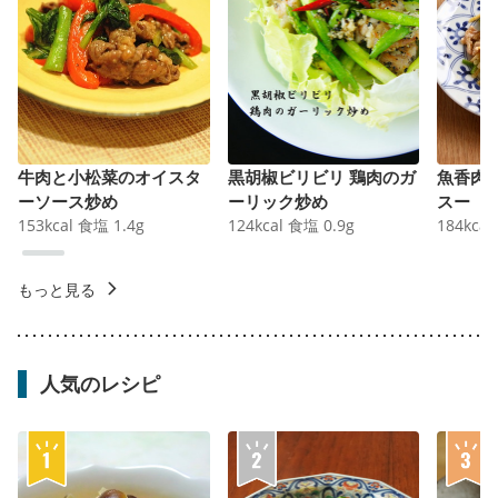
牛肉と小松菜のオイスタ
黒胡椒ビリビリ 鶏肉のガ
魚香肉
ーソース炒め
ーリック炒め
スー
153
kcal
食塩
1.4
g
124
kcal
食塩
0.9
g
184
kcal
もっと見る
人気のレシピ