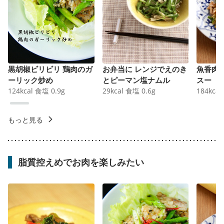
黒胡椒ビリビリ 鶏肉のガ
お弁当に レンジでえのき
魚香肉
ーリック炒め
とピーマン塩ナムル
スー
124
kcal
食塩
0.9
g
29
kcal
食塩
0.6
g
184
kcal
もっと見る
脂質控えめでお肉を楽しみたい