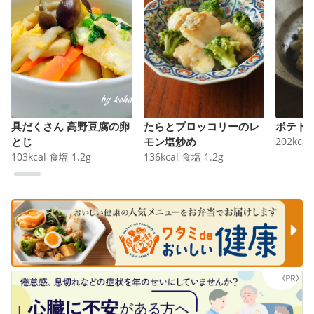
具だくさん 高野豆腐の卵
たらとブロッコリーのレ
ポテト
とじ
モン塩炒め
202
kcal
103
kcal
食塩
1.2
g
136
kcal
食塩
1.2
g