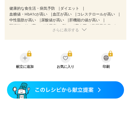
健康的な食生活・病気予防
ダイエット
血糖値・HbA1cが高い
血圧が高い
コレステロールが高い
中性脂肪が高い
尿酸値が高い
肝機能の値が高い
腎機能の値が高い
糖尿病（2型）
高血圧
脂質異常症
さらに表示する
高尿酸血症（痛風）
狭心症
心筋梗塞
心臓弁膜症
心不全
胃ポリープ
胆石症
慢性膵炎（移行期・寛解期）
非アルコール性脂肪肝
痔
慢性便秘症
過敏性腸症候群（IBS）
睡眠時無呼吸症候群
糖尿病性腎症（第１期）
糖尿病性腎症（第２期）
CKD（ステージ１）
CKD（ステージ２）
乳がん（抗がん剤治療中）
献立に追加
お気に入り
乳がん（ホルモン療法中）
印刷
乳がん（放射線治療中）
乳がん治療を終えた方・経過観察中の方など
食欲がない
妊娠中(初期)
妊婦健診・体重増加が気になる（初期）
産後（母乳）
産後（混合栄養）
産後（ミルク）
骨折
関節リウマチ
乾癬
フレイル（年齢に合わせた体作り）
貧血対策
ニキビ・肌荒れ
妊活中
更年期