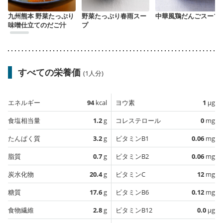
九州熊本 野菜たっぷり
野菜たっぷり春雨スー
中華風鶏だんごスープ
味噌仕立てのだご汁
プ
すべての栄養価
(1人分)
エネルギー
94
kcal
ヨウ素
1
µg
食塩相当量
1.2
g
コレステロール
0
mg
たんぱく質
3.2
g
ビタミンB1
0.06
mg
脂質
0.7
g
ビタミンB2
0.06
mg
炭水化物
20.4
g
ビタミンC
12
mg
糖質
17.6
g
ビタミンB6
0.12
mg
食物繊維
2.8
g
ビタミンB12
0.0
µg