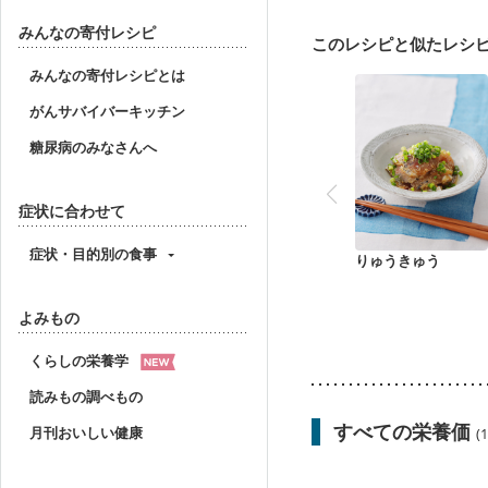
乳がん治療を終えた方・
妊婦健診・血圧が気にな
みんなの寄付レシピ
このレシピと似たレシ
産後（母乳）
産後（
フレイル（年齢に合わせ
みんなの寄付レシピとは
がんサバイバーキッチン
糖尿病のみなさんへ
症状に合わせて
症状・目的別の食事
りゅうきゅう
よみもの
くらしの栄養学
読みもの調べもの
すべての栄養価
月刊おいしい健康
(