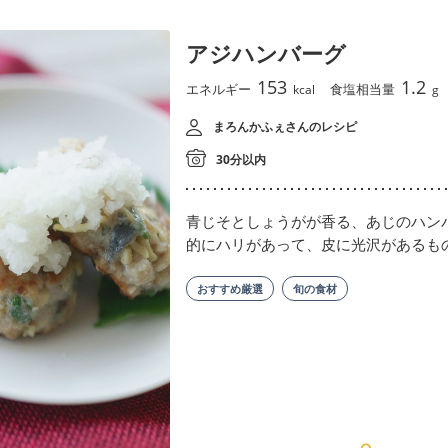
アジハンバーグ
153
1.2
エネルギー
食塩相当量
kcal
g
まろんかふぇさんのレシピ
30分以内
青じそとしょうがが香る、あじのハン
的にハリがあって、皮に光沢があるも
おすすめ厳選
旬の食材