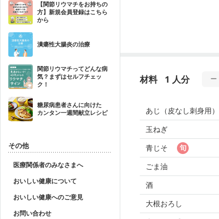
【関節リウマチをお持ちの
方】新規会員登録はこちら
から
潰瘍性大腸炎の治療
関節リウマチってどんな病
気？まずはセルフチェッ
材料
1 人分
ク！
糖尿病患者さんに向けた
あじ（皮なし刺身用）
カンタン一週間献立レシピ
玉ねぎ
その他
青じそ
医療関係者のみなさまへ
ごま油
おいしい健康について
酒
おいしい健康へのご意見
大根おろし
お問い合わせ