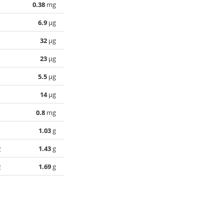
0.38
mg
6.9
µg
32
µg
23
µg
5.5
µg
14
µg
0.8
mg
1.03
g
酸
1.43
g
酸
1.69
g