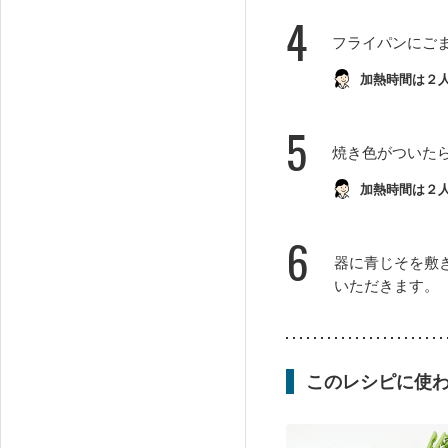
4
フライパンにご
加熱時間は２
5
焼き色がついた
加熱時間は２
6
器に青じそを敷
いただきます。
このレシピに使