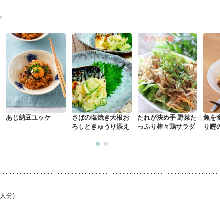
経過観察中の方など
妊娠中(初期)
妊婦健診・体重増加が気になる（初期
る（初期）
妊婦健診・血糖値が気になる（初期）
妊娠高血圧(中期)
妊
ピ
混合栄養）
産後（ミルク）
骨折
関節リウマチ
乾癬
た体作り）
貧血対策
ニキビ・肌荒れ
妊活中
更年期
あじ納豆ユッケ
さばの塩焼き大根お
たれが決め手 野菜た
魚を
ろしときゅうり添え
っぷり棒々鶏サラダ
り鰹
1人分)