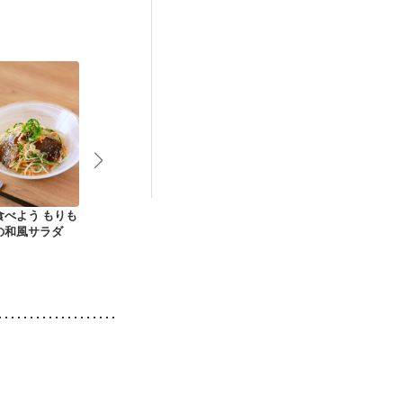
）
娠糖尿病(初期)
食べよう もりも
冷やし餃子
サワラの竜田揚げ 梅
豚肉とナス冷
の和風サラダ
じそおろし添え
にんにくおろ
酢