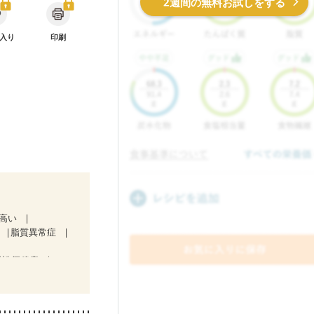
2週間の無料お試しをする
入り
印刷
が高い
脂質異常症
慢性便秘症
期）