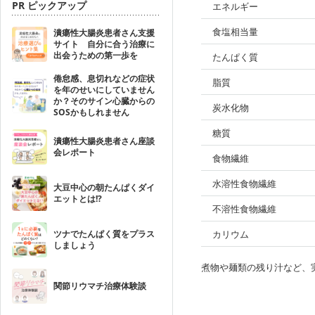
PR ピックアップ
エネルギー
食塩相当量
潰瘍性大腸炎患者さん支援
サイト 自分に合う治療に
出会うための第一歩を
たんぱく質
倦怠感、息切れなどの症状
脂質
を年のせいにしていません
か？そのサイン心臓からの
炭水化物
SOSかもしれません
糖質
潰瘍性大腸炎患者さん座談
会レポート
食物繊維
水溶性食物繊維
大豆中心の朝たんぱくダイ
エットとは!?
不溶性食物繊維
ツナでたんぱく質をプラス
カリウム
しましょう
煮物や麺類の残り汁など、
関節リウマチ治療体験談