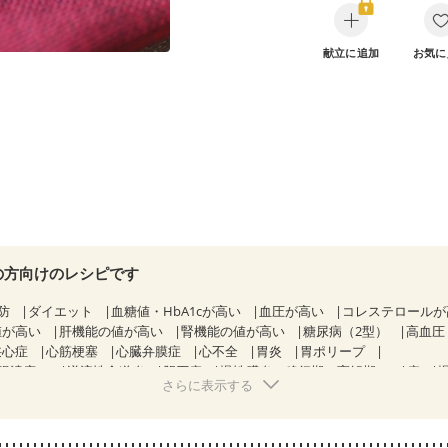
献立に追加
お気に
の方向けのレシピです
防
ダイエット
血糖値・HbA1cが高い
血圧が高い
コレステロール
値が高い
肝機能の値が高い
腎機能の値が高い
糖尿病（2型）
高血圧
狭心症
心筋梗塞
心臓弁膜症
心不全
胃炎
胃ポリープ
腸潰瘍）
逆流性食道炎
胆石症
慢性膵炎（移行期・寛解期）
痔
さらに表示する
過敏性腸症候群（IBS）
糖尿病性腎症（第１期）
糖尿病性腎症（第２
CKD（ステージ１）
CKD（ステージ２）
CKD（ステージ３a）
）
乳がん（ホルモン療法中）
乳がん（放射線治療中）