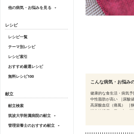
他の病気・お悩みを見る
レシピ
レシピ一覧
テーマ別レシピ
レシピ索引
おすすめ厳選レシピ
無料レシピ100
こんな病気・お悩み
健康的な食生活・病気予
献立
中性脂肪が高い
尿酸
高尿酸血症（痛風）
献立検索
消化性潰瘍（胃・十二指
筑波大学附属病院の献立
クローン病（寛解期）
糖尿病性腎症（第３期）
管理栄養士のおすすめ献立
乳がん（抗がん剤治療中