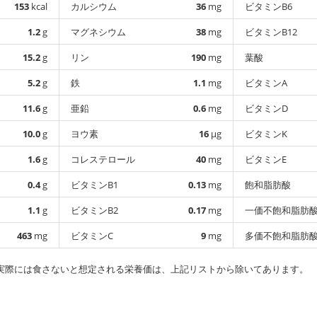
153
kcal
カルシウム
36
mg
ビタミンB6
1.2
g
マグネシウム
38
mg
ビタミンB12
15.2
g
リン
190
mg
葉酸
5.2
g
鉄
1.1
mg
ビタミンA
11.6
g
亜鉛
0.6
mg
ビタミンD
10.0
g
ヨウ素
16
µg
ビタミンK
1.6
g
コレステロール
40
mg
ビタミンE
0.4
g
ビタミンB1
0.13
mg
飽和脂肪酸
1.1
g
ビタミンB2
0.17
mg
一価不飽和脂肪
463
mg
ビタミンC
9
mg
多価不飽和脂肪
実際には食さないと想定される栄養価は、上記リストから除いてあります。