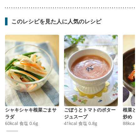
このレシピを見た人に人気のレシピ
シャキシャキ根菜ごまサ
ごぼうとトマトのポター
根菜と
ラダ
ジュスープ
炒め
60
kcal
食塩
0.6
g
41
kcal
食塩
0.8
g
88
kcal