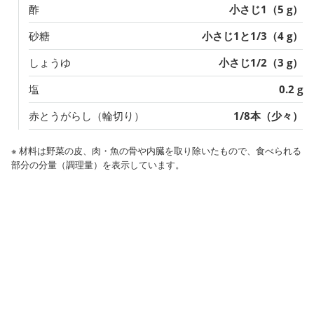
酢
小さじ1（5 g）
砂糖
小さじ1と1/3（4 g）
しょうゆ
小さじ1/2（3 g）
塩
0.2 g
赤とうがらし（輪切り）
1/8本（少々）
※ 材料は野菜の皮、肉・魚の骨や内臓を取り除いたもので、食べられる
部分の分量（調理量）を表示しています。