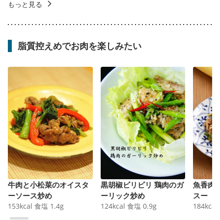
もっと見る
脂質控えめでお肉を楽しみたい
牛肉と小松菜のオイスタ
黒胡椒ビリビリ 鶏肉のガ
魚香肉
ーソース炒め
ーリック炒め
スー
153
kcal
食塩
1.4
g
124
kcal
食塩
0.9
g
184
kcal