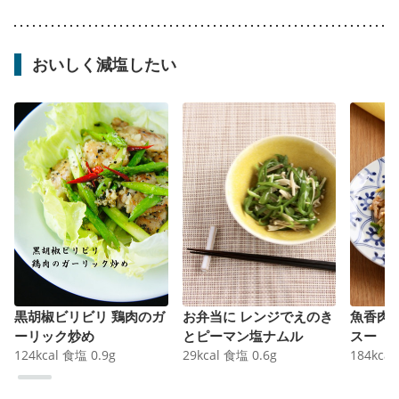
おいしく減塩したい
黒胡椒ビリビリ 鶏肉のガ
お弁当に レンジでえのき
魚香肉
ーリック炒め
とピーマン塩ナムル
スー
124
kcal
食塩
0.9
g
29
kcal
食塩
0.6
g
184
kcal