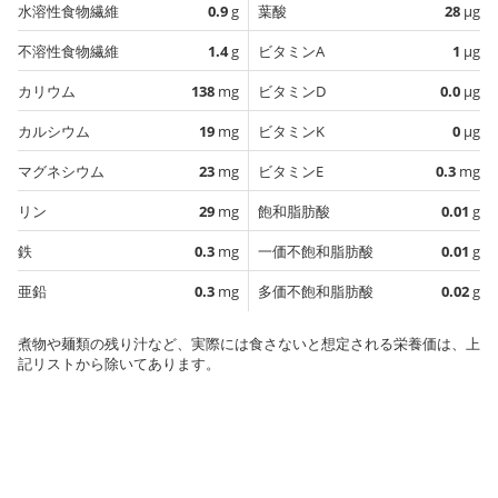
水溶性食物繊維
0.9
g
葉酸
28
µg
不溶性食物繊維
1.4
g
ビタミンA
1
µg
カリウム
138
mg
ビタミンD
0.0
µg
カルシウム
19
mg
ビタミンK
0
µg
マグネシウム
23
mg
ビタミンE
0.3
mg
リン
29
mg
飽和脂肪酸
0.01
g
鉄
0.3
mg
一価不飽和脂肪酸
0.01
g
亜鉛
0.3
mg
多価不飽和脂肪酸
0.02
g
煮物や麺類の残り汁など、実際には食さないと想定される栄養価は、上
記リストから除いてあります。