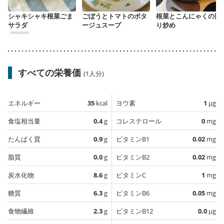
シャキシャキ根菜ごま
ごぼうとトマトのポタ
根菜とこんにゃくの照
サラダ
ージュスープ
り炒め
すべての栄養価
(1人分)
エネルギー
35
kcal
ヨウ素
1
µg
食塩相当量
0.4
g
コレステロール
0
mg
たんぱく質
0.9
g
ビタミンB1
0.02
mg
脂質
0.0
g
ビタミンB2
0.02
mg
炭水化物
8.6
g
ビタミンC
1
mg
糖質
6.3
g
ビタミンB6
0.05
mg
食物繊維
2.3
g
ビタミンB12
0.0
µg