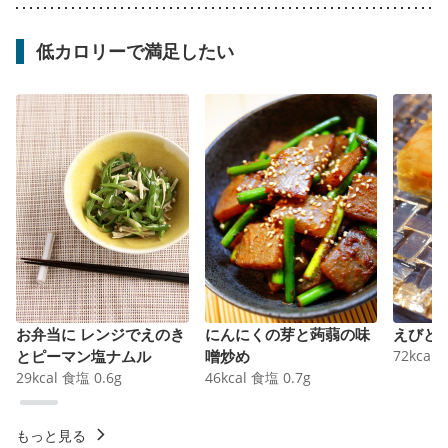
低カロリーで満足したい
お弁当に レンジでえのき
にんにくの芽と蒟蒻の味
えびと
とピーマン塩ナムル
噌炒め
72
kcal
29
kcal
食塩
0.6
g
46
kcal
食塩
0.7
g
もっと見る