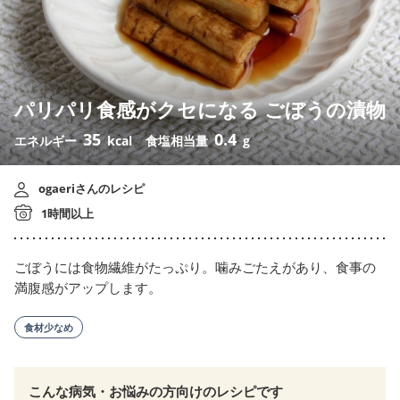
パリパリ食感がクセになる ごぼうの漬物
35
0.4
エネルギー
kcal
食塩相当量
g
ogaeriさんのレシピ
1時間以上
ごぼうには食物繊維がたっぷり。噛みごたえがあり、食事の
満腹感がアップします。
食材少なめ
こんな病気・お悩みの方向けのレシピです