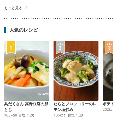
もっと見る
人気のレシピ
具だくさん 高野豆腐の卵
たらとブロッコリーのレ
ポテト
とじ
モン塩炒め
202
kcal
103
kcal
食塩
1.2
g
136
kcal
食塩
1.2
g