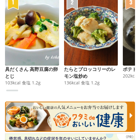
具だくさん 高野豆腐の卵
たらとブロッコリーのレ
ポテト
とじ
モン塩炒め
202
kcal
103
kcal
食塩
1.2
g
136
kcal
食塩
1.2
g