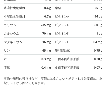
水溶性食物繊維
0.4
g
葉酸
35
µg
不溶性食物繊維
0.7
g
ビタミンA
116
µg
カリウム
235
mg
ビタミンD
0.0
µg
カルシウム
70
mg
ビタミンK
1
µg
マグネシウム
16
mg
ビタミンE
0.4
mg
リン
65
mg
飽和脂肪酸
0.75
g
鉄
0.3
mg
一価不飽和脂肪酸
0.30
g
亜鉛
0.4
mg
多価不飽和脂肪酸
0.07
g
煮物や麺類の残り汁など、実際には食さないと想定される栄養価は、上
記リストから除いてあります。