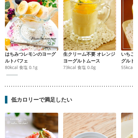
はちみつレモンのヨーグ
生クリーム不要 オレンジ
いちご
ルトパフェ
ヨーグルトムース
グルト
80
kcal
食塩
0.1
g
73
kcal
食塩
0.0
g
55
kcal
低カロリーで満足したい