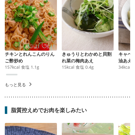
チキンとれんこんのりん
きゅうりとわかめと貝割
キャベ
ご酢炒め
れ菜の梅肉あえ
油あえ
157
kcal
食塩
1.1
g
15
kcal
食塩
0.4
g
34
kcal
もっと見る
脂質控えめでお肉を楽しみたい