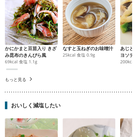
かにかまと豆苗入り きざ
なすと玉ねぎのお味噌汁
あじと
み昆布のきんぴら風
25
kcal
食塩
0.9
g
ヨソテ
69
kcal
食塩
1.1
g
200
kcal
もっと見る
おいしく減塩したい