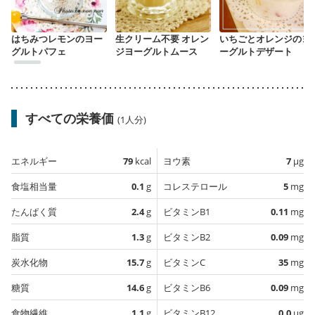
はちみつレモンのヨー
生クリーム不要 オレン
いちごとオレンジのヨ
グルトパフェ
ジヨーグルトムース
ーグルトデザート
すべての栄養価
(1人分)
エネルギー
79
kcal
ヨウ素
7
µg
食塩相当量
0.1
g
コレステロール
5
mg
たんぱく質
2.4
g
ビタミンB1
0.11
mg
脂質
1.3
g
ビタミンB2
0.09
mg
炭水化物
15.7
g
ビタミンC
35
mg
糖質
14.6
g
ビタミンB6
0.09
mg
食物繊維
1.1
g
ビタミンB12
0.0
µg