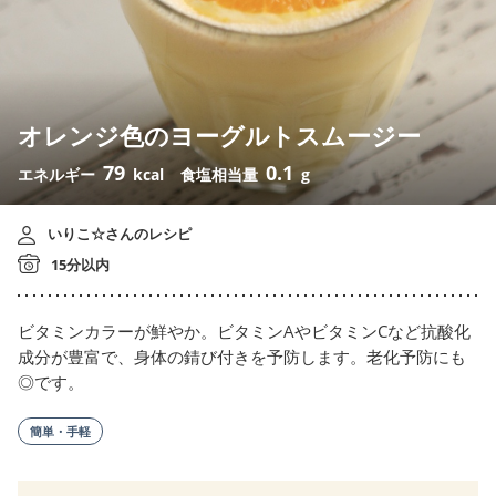
オレンジ色のヨーグルトスムージー
79
0.1
エネルギー
kcal
食塩相当量
g
いりこ☆さんのレシピ
15分以内
ビタミンカラーが鮮やか。ビタミンAやビタミンCなど抗酸化
成分が豊富で、身体の錆び付きを予防します。老化予防にも
◎です。
簡単・手軽