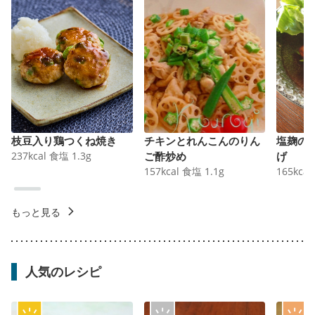
枝豆入り鶏つくね焼き
チキンとれんこんのりん
塩麹の
237
kcal
食塩
1.3
g
ご酢炒め
げ
157
kcal
食塩
1.1
g
165
kcal
もっと見る
人気のレシピ