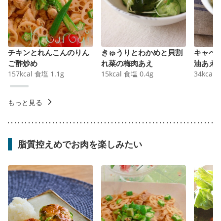
チキンとれんこんのりん
きゅうりとわかめと貝割
キャベ
ご酢炒め
れ菜の梅肉あえ
油あえ
157
kcal
食塩
1.1
g
15
kcal
食塩
0.4
g
34
kcal
もっと見る
脂質控えめでお肉を楽しみたい