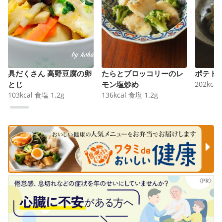
具だくさん 高野豆腐の卵
たらとブロッコリーのレ
ポテト
とじ
モン塩炒め
202
kcal
103
kcal
食塩
1.2
g
136
kcal
食塩
1.2
g