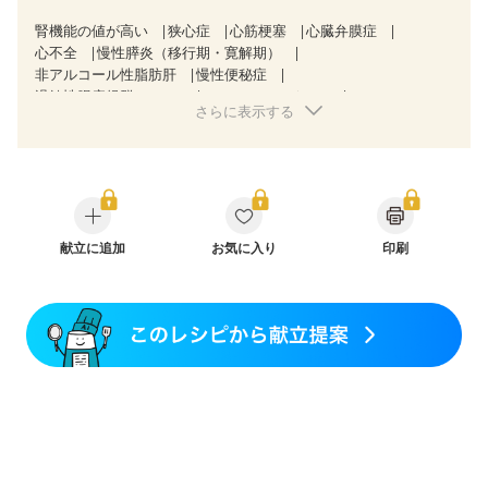
腎機能の値が高い
狭心症
心筋梗塞
心臓弁膜症
心不全
慢性膵炎（移行期・寛解期）
非アルコール性脂肪肝
慢性便秘症
過敏性腸症候群（IBS）
CKD（ステージ１）
さらに表示する
CKD（ステージ２）
味の感じ方が変わった
食欲がない
妊娠中(初期)
妊婦健診・体重増加が気になる（初期）
妊婦健診・血圧が気になる（初期）
妊婦健診・血糖値が気になる（初期）
妊娠高血圧(中期)
妊娠糖尿病(初期)
産後（母乳）
産後（混合栄養）
産後（ミルク）
骨折
骨粗しょう症
関節リウマチ
フレイル（年齢に合わせた体作り）
献立に追加
お気に入り
更年期
印刷