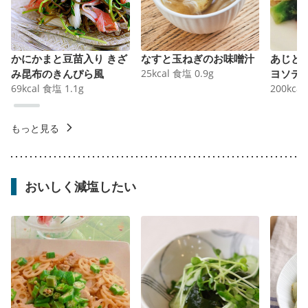
かにかまと豆苗入り きざ
なすと玉ねぎのお味噌汁
あじと
み昆布のきんぴら風
25
kcal
食塩
0.9
g
ヨソテ
69
kcal
食塩
1.1
g
200
kcal
もっと見る
おいしく減塩したい