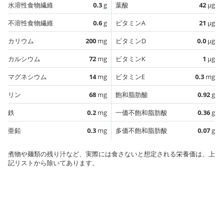
水溶性食物繊維
0.3
g
葉酸
42
µg
不溶性食物繊維
0.6
g
ビタミンA
21
µg
カリウム
200
mg
ビタミンD
0.0
µg
カルシウム
72
mg
ビタミンK
1
µg
マグネシウム
14
mg
ビタミンE
0.3
mg
リン
68
mg
飽和脂肪酸
0.92
g
鉄
0.2
mg
一価不飽和脂肪酸
0.36
g
亜鉛
0.3
mg
多価不飽和脂肪酸
0.07
g
煮物や麺類の残り汁など、実際には食さないと想定される栄養価は、上
記リストから除いてあります。