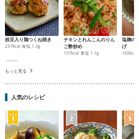
枝豆入り鶏つくね焼き
チキンとれんこんのりん
塩麹の
237
kcal
食塩
1.3
g
ご酢炒め
げ
157
kcal
食塩
1.1
g
165
kcal
もっと見る
人気のレシピ