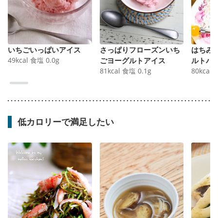
いちごいっぱいアイス
さっぱりフローズンいち
はちみ
49
kcal
食塩
0.0
g
ごヨーグルトアイス
ルトパ
81
kcal
食塩
0.1
g
80
kcal
低カロリーで満足したい