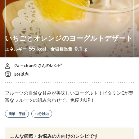
いちごとオレンジのヨーグルトデザート
55
0.1
エネルギー
kcal
食塩相当量
g
♡a－chan♡さんのレシピ
5分以内
フルーツの自然な甘みが美味しいヨーグルト！ビタミンCが豊
富なフルーツの組み合わせで、免疫力UP！
簡単・手軽
10分以内
こんな病気・お悩みの方向けのレシピです