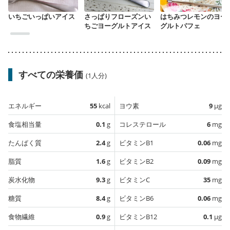
いちごいっぱいアイス
さっぱりフローズンい
はちみつレモンのヨー
ちごヨーグルトアイス
グルトパフェ
すべての栄養価
(1人分)
エネルギー
55
kcal
ヨウ素
9
µg
食塩相当量
0.1
g
コレステロール
6
mg
たんぱく質
2.4
g
ビタミンB1
0.06
mg
脂質
1.6
g
ビタミンB2
0.09
mg
炭水化物
9.3
g
ビタミンC
35
mg
糖質
8.4
g
ビタミンB6
0.06
mg
食物繊維
0.9
g
ビタミンB12
0.1
µg