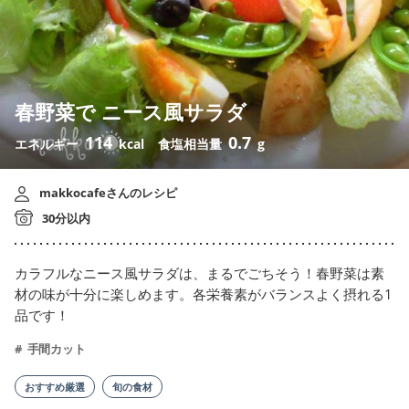
春野菜で ニース風サラダ
114
0.7
エネルギー
kcal
食塩相当量
g
makkocafeさんのレシピ
30分以内
カラフルなニース風サラダは、まるでごちそう！春野菜は素
材の味が十分に楽しめます。各栄養素がバランスよく摂れる1
品です！
手間カット
おすすめ厳選
旬の食材