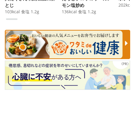
とじ
モン塩炒め
202
kcal
103
kcal
食塩
1.2
g
136
kcal
食塩
1.2
g