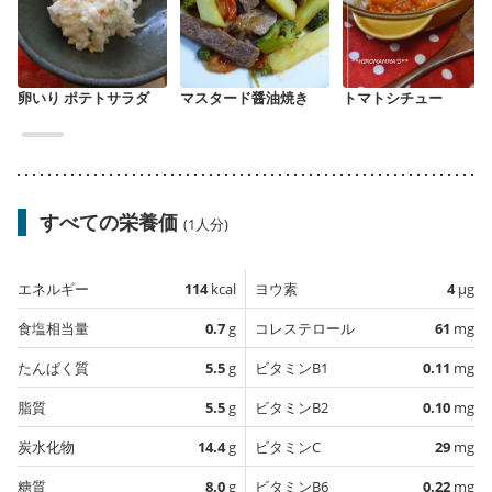
卵いり ポテトサラダ
マスタード醤油焼き
トマトシチュー
すべての栄養価
(1人分)
エネルギー
114
kcal
ヨウ素
4
µg
食塩相当量
0.7
g
コレステロール
61
mg
たんぱく質
5.5
g
ビタミンB1
0.11
mg
脂質
5.5
g
ビタミンB2
0.10
mg
炭水化物
14.4
g
ビタミンC
29
mg
糖質
8.0
g
ビタミンB6
0.22
mg