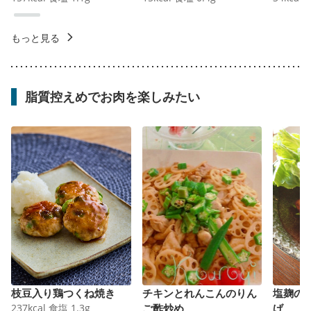
もっと見る
脂質控えめでお肉を楽しみたい
枝豆入り鶏つくね焼き
チキンとれんこんのりん
塩麹の
237
kcal
食塩
1.3
g
ご酢炒め
げ