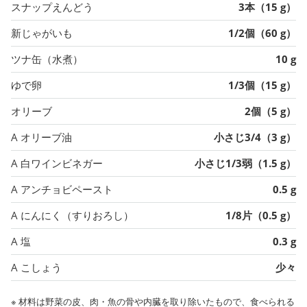
スナップえんどう
3本（15 g）
新じゃがいも
1/2個（60 g）
ツナ缶（水煮）
10 g
ゆで卵
1/3個（15 g）
オリーブ
2個（5 g）
A オリーブ油
小さじ3/4（3 g）
A 白ワインビネガー
小さじ1/3弱（1.5 g）
A アンチョビペースト
0.5 g
A にんにく（すりおろし）
1/8片（0.5 g）
A 塩
0.3 g
A こしょう
少々
※ 材料は野菜の皮、肉・魚の骨や内臓を取り除いたもので、食べられる