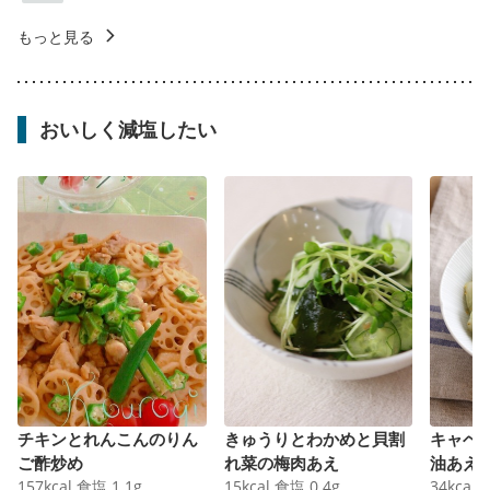
もっと見る
おいしく減塩したい
チキンとれんこんのりん
きゅうりとわかめと貝割
キャベ
ご酢炒め
れ菜の梅肉あえ
油あえ
157
kcal
食塩
1.1
g
15
kcal
食塩
0.4
g
34
kcal