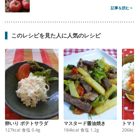
記事を読む >
このレシピを見た人に人気のレシピ
卵いり ポテトサラダ
マスタード醤油焼き
トマト
127
kcal
食塩
0.4
g
184
kcal
食塩
1.2
g
206
kcal