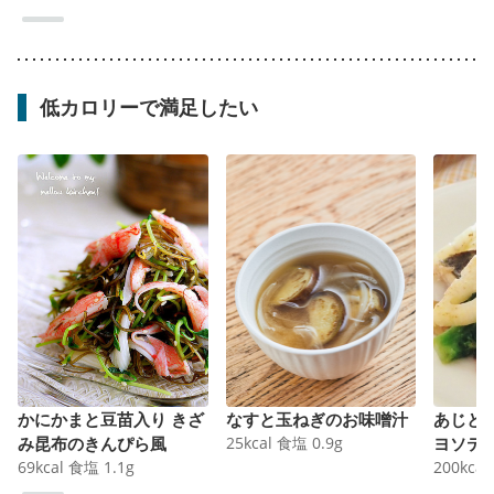
低カロリーで満足したい
かにかまと豆苗入り きざ
なすと玉ねぎのお味噌汁
あじと
み昆布のきんぴら風
25
kcal
食塩
0.9
g
ヨソテ
69
kcal
食塩
1.1
g
200
kcal