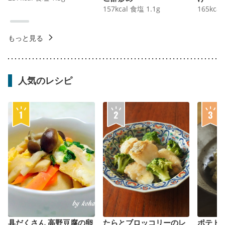
157
kcal
食塩
1.1
g
165
kcal
もっと見る
人気のレシピ
具だくさん 高野豆腐の卵
たらとブロッコリーのレ
ポテト