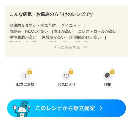
こんな病気・お悩みの方向けのレシピです
健康的な食生活・病気予防
ダイエット
血糖値・HbA1cが高い
血圧が高い
コレステロールが高い
中性脂肪が高い
尿酸値が高い
肝機能の値が高い
腎機能の値が高い
糖尿病（2型）
高血圧
さらに表示する
高尿酸血症（痛風）
慢性膵炎（移行期・寛解期）
非アルコール性脂肪肝
痔
慢性便秘症
過敏性腸症候群（IBS）
睡眠時無呼吸症候群
糖尿病性腎症（第１期）
糖尿病性腎症（第２期）
糖尿病性腎症（第３期）
CKD（ステージ１）
CKD（ステージ２）
乳がん（抗がん剤治療中）
乳がん（ホルモン療法中）
献立に追加
お気に入り
乳がん（放射線治療中）
印刷
乳がん治療を終えた方・経過観察中の方など
妊娠中(初期)
妊婦健診・体重増加が気になる（初期）
妊婦健診・血圧が気になる（初期）
妊婦健診・血糖値が気になる（初期）
妊娠高血圧(中期)
妊娠糖尿病(初期)
産後（母乳）
産後（混合栄養）
産後（ミルク）
骨折
関節リウマチ
乾癬
フレイル（年齢に合わせた体作り）
貧血対策
ニキビ・肌荒れ
妊活中
更年期