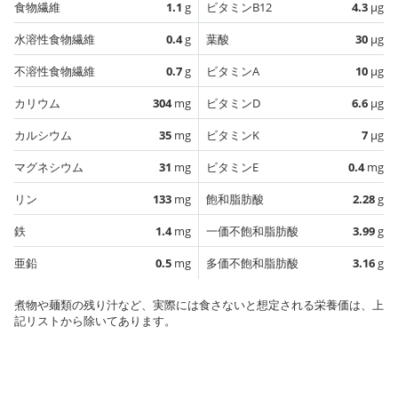
食物繊維
1.1
g
ビタミンB12
4.3
µg
水溶性食物繊維
0.4
g
葉酸
30
µg
不溶性食物繊維
0.7
g
ビタミンA
10
µg
カリウム
304
mg
ビタミンD
6.6
µg
カルシウム
35
mg
ビタミンK
7
µg
マグネシウム
31
mg
ビタミンE
0.4
mg
リン
133
mg
飽和脂肪酸
2.28
g
鉄
1.4
mg
一価不飽和脂肪酸
3.99
g
亜鉛
0.5
mg
多価不飽和脂肪酸
3.16
g
煮物や麺類の残り汁など、実際には食さないと想定される栄養価は、上
記リストから除いてあります。