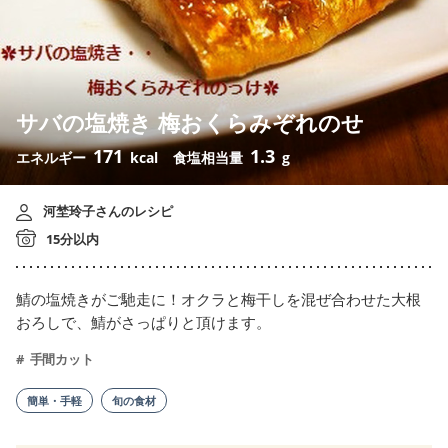
サバの塩焼き 梅おくらみぞれのせ
171
1.3
エネルギー
kcal
食塩相当量
g
河埜玲子さんのレシピ
15分以内
鯖の塩焼きがご馳走に！オクラと梅干しを混ぜ合わせた大根
おろしで、鯖がさっぱりと頂けます。
手間カット
簡単・手軽
旬の食材