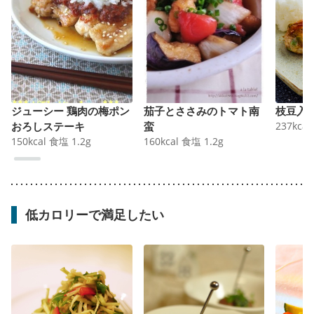
ジューシー 鶏肉の梅ポン
茄子とささみのトマト南
枝豆入
おろしステーキ
蛮
237
kcal
150
kcal
食塩
1.2
g
160
kcal
食塩
1.2
g
低カロリーで満足したい