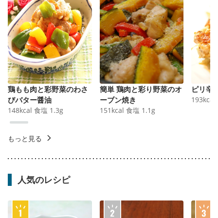
鶏もも肉と彩野菜のわさ
簡単 鶏肉と彩り野菜のオ
ピリ辛
びバター醤油
ーブン焼き
193
kcal
148
kcal
食塩
1.3
g
151
kcal
食塩
1.1
g
もっと見る
人気のレシピ