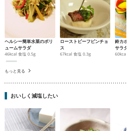
ヘルシー簡単水菜のボリ
ローストビーフピンチョ
鈴カボ
ュームサラダ
ス
サラダ
46
kcal
食塩
0.5
g
67
kcal
食塩
0.3
g
60
kcal
もっと見る
おいしく減塩したい