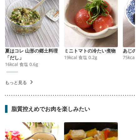
夏はコレ 山形の郷土料理
ミニトマトの冷たい煮物
あじの
「だし」
19
kcal
食塩
0.2
g
75
kcal
16
kcal
食塩
0.6
g
もっと見る
脂質控えめでお肉を楽しみたい