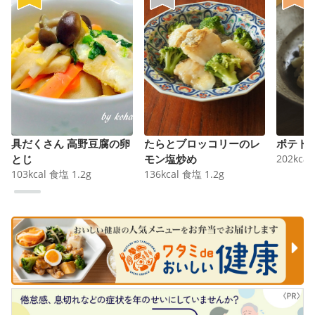
具だくさん 高野豆腐の卵
たらとブロッコリーのレ
ポテト
とじ
モン塩炒め
202
kcal
103
kcal
食塩
1.2
g
136
kcal
食塩
1.2
g