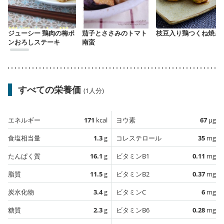
ジューシー 鶏肉の梅ポ
茄子とささみのトマト
枝豆入り鶏つくね焼き
ンおろしステーキ
南蛮
すべての栄養価
(1人分)
エネルギー
171
kcal
ヨウ素
67
µg
食塩相当量
1.3
g
コレステロール
35
mg
たんぱく質
16.1
g
ビタミンB1
0.11
mg
脂質
11.5
g
ビタミンB2
0.37
mg
炭水化物
3.4
g
ビタミンC
6
mg
糖質
2.3
g
ビタミンB6
0.28
mg