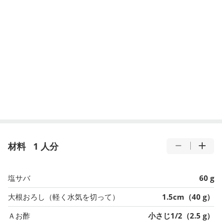
材料
1 人分
塩サバ
60 g
大根おろし（軽く水気を切って）
1.5cm（40 g）
Ａお酢
小さじ1/2（2.5 g）