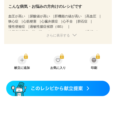
こんな病気・お悩みの方向けのレシピです
血圧が高い
尿酸値が高い
肝機能の値が高い
高血圧
狭心症
心筋梗塞
心臓弁膜症
心不全
胆石症
慢性便秘症
過敏性腸症候群（IBS）
糖尿病性腎症（第３期）
CKD（ステージ３a）
透析
さらに表示する
乳がん（抗がん剤治療中）
乳がん（ホルモン療法中）
乳がん（放射線治療中）
乳がん治療を終えた方・経過観察中の方など
飲み込みにくい
味の感じ方が変わった
食欲がない
妊娠中(初期)
妊婦健診・体重増加が気になる（初期）
妊婦健診・血圧が気になる（初期）
妊婦健診・血糖値が気になる（初期）
献立に追加
お気に入り
妊娠高血圧(中期)
印刷
妊娠糖尿病(初期)
産後（母乳）
産後（混合栄養）
産後（ミルク）
骨折
骨粗しょう症
関節リウマチ
フレイル（年齢に合わせた体作り）
低栄養予防
貧血対策
ニキビ・肌荒れ
妊活中
更年期