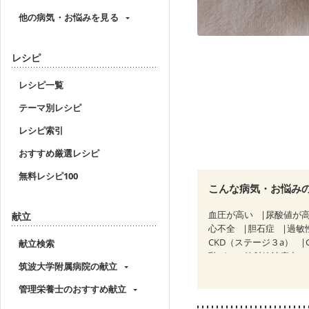
他の病気・お悩みを見る
レシピ
レシピ一覧
テーマ別レシピ
レシピ索引
おすすめ厳選レシピ
無料レシピ100
こんな病気・お悩み
血圧が高い
尿酸値が
献立
心不全
胆石症
過敏
CKD（ステージ３a）
献立検索
乳がん（放射線治療中）
筑波大学附属病院の献立
妊婦健診・体重増加が気
妊婦健診・血糖値が気に
管理栄養士のおすすめ献立
産後（ミルク）
骨折