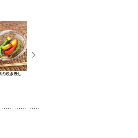
菜の焼き浸し
しし唐と蒟蒻のピリ
桜エビと獅子唐の炒
焼き野菜のご
辛味噌炒め お弁当に
め煮
え
も