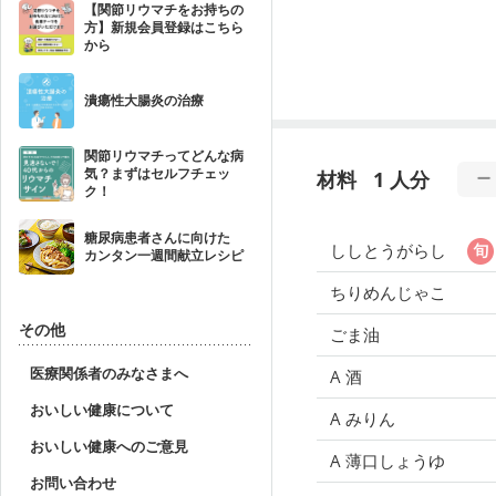
【関節リウマチをお持ちの
方】新規会員登録はこちら
から
潰瘍性大腸炎の治療
関節リウマチってどんな病
気？まずはセルフチェッ
材料
1 人分
ク！
糖尿病患者さんに向けた
ししとうがらし
カンタン一週間献立レシピ
ちりめんじゃこ
その他
ごま油
医療関係者のみなさまへ
A 酒
おいしい健康について
A みりん
おいしい健康へのご意見
A 薄口しょうゆ
お問い合わせ