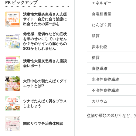
PR ピックアップ
エネルギー
食塩相当量
潰瘍性大腸炎患者さん支援
サイト 自分に合う治療に
出会うための第一歩を
たんぱく質
倦怠感、息切れなどの症状
脂質
を年のせいにしていません
か？そのサイン心臓からの
炭水化物
SOSかもしれません
糖質
潰瘍性大腸炎患者さん座談
会レポート
食物繊維
水溶性食物繊維
大豆中心の朝たんぱくダイ
エットとは!?
不溶性食物繊維
ツナでたんぱく質をプラス
カリウム
しましょう
煮物や麺類の残り汁など、
関節リウマチ治療体験談