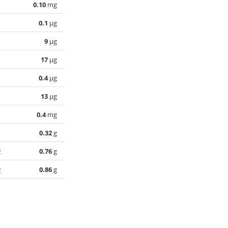
0.10
mg
0.1
µg
9
µg
17
µg
0.4
µg
13
µg
0.4
mg
0.32
g
酸
0.76
g
酸
0.86
g