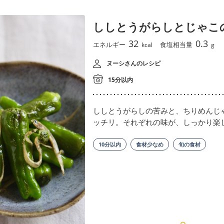
ししとうがらしとじゃこ
32
0.3
エネルギー
食塩相当量
kcal
g
ヌーシさんのレシピ
15分以内
ししとうがらしの苦みと、ちりめんじ
ッチリ。それぞれの味が、しっかり楽
10分以内
食材少なめ
旬の食材