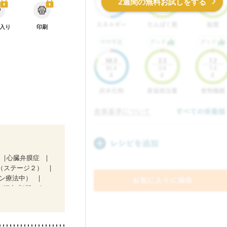
2週間の無料お試しをする
入り
印刷
心臓弁膜症
D（ステージ２）
ン療法中）
妊娠中(初期)
後（混合栄養）
妊活中
更年期