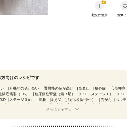
献立に追加
お気に
の方向けのレシピです
高い
肝機能の値が高い
腎機能の値が高い
高血圧
狭心症
心筋梗塞
性腸症候群（IBS）
糖尿病性腎症（第３期）
CKD（ステージ１）
CK
CKD（ステージ３b）
透析
乳がん（抗がん剤治療中）
乳がん（ホルモ
乳がん治療を終えた方・経過観察中の方など
味の感じ方が変わった
さらに表示する
になる（初期）
妊婦健診・血圧が気になる（初期）
なる（初期）
妊娠高血圧(中期)
妊娠糖尿病(初期)
産後（母乳）
産
骨粗しょう症
関節リウマチ
低栄養予防
貧血対策
ニキビ・肌荒れ