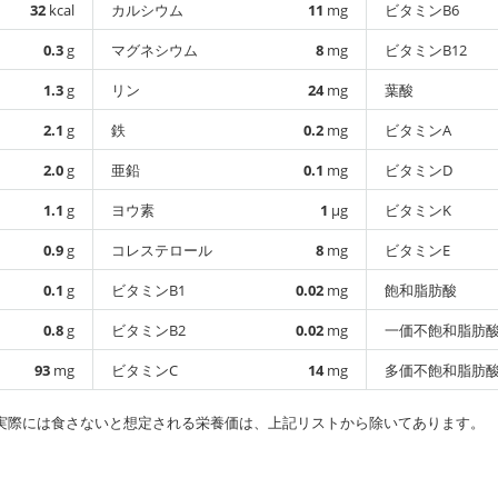
32
kcal
カルシウム
11
mg
ビタミンB6
0.3
g
マグネシウム
8
mg
ビタミンB12
1.3
g
リン
24
mg
葉酸
2.1
g
鉄
0.2
mg
ビタミンA
2.0
g
亜鉛
0.1
mg
ビタミンD
1.1
g
ヨウ素
1
µg
ビタミンK
0.9
g
コレステロール
8
mg
ビタミンE
0.1
g
ビタミンB1
0.02
mg
飽和脂肪酸
0.8
g
ビタミンB2
0.02
mg
一価不飽和脂肪
93
mg
ビタミンC
14
mg
多価不飽和脂肪
実際には食さないと想定される栄養価は、上記リストから除いてあります。