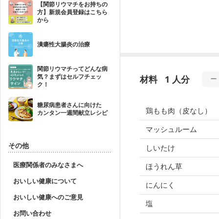
【関節リウマチをお持ちの
方】新規会員登録はこちら
から
潰瘍性大腸炎の治療
関節リウマチってどんな病
気？まずはセルフチェッ
材料
1 人分
ク！
糖尿病患者さんに向けた
鶏もも肉（皮なし）
カンタン一週間献立レシピ
マッシュルーム
その他
しいたけ
医療関係者のみなさまへ
ほうれん草
おいしい健康について
にんにく
おいしい健康へのご意見
塩
お問い合わせ