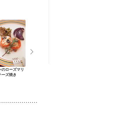
ニキビ・肌荒れ
ンのローズマリ
グリルで ゴーヤーの
そら豆と鶏肉のトマ
ヨーグルトで
チーズ焼き
チーズチキングリル
ト煮込み
格タンドリー