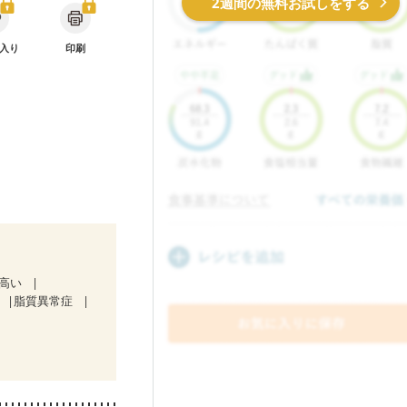
2週間の無料お試しをする
入り
印刷
が高い
脂質異常症
）
ど