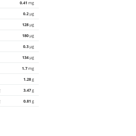
0.41
mg
0.2
µg
128
µg
180
µg
0.3
µg
134
µg
1.7
mg
1.28
g
酸
3.47
g
酸
0.81
g