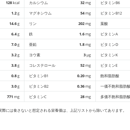
128
kcal
カルシウム
32
mg
ビタミンB6
1.2
g
マグネシウム
54
mg
ビタミンB12
14.6
g
リン
202
mg
葉酸
6.4
g
鉄
1.6
mg
ビタミンA
7.0
g
亜鉛
1.8
mg
ビタミンD
3.2
g
ヨウ素
3
µg
ビタミンK
3.8
g
コレステロール
52
mg
ビタミンE
0.8
g
ビタミンB1
0.20
mg
飽和脂肪酸
3.0
g
ビタミンB2
0.36
mg
一価不飽和脂肪
771
mg
ビタミンC
28
mg
多価不飽和脂肪
実際には食さないと想定される栄養価は、上記リストから除いてあります。