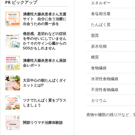
PR ピックアップ
エネルギー
食塩相当量
潰瘍性大腸炎患者さん支援
サイト 自分に合う治療に
出会うための第一歩を
たんぱく質
倦怠感、息切れなどの症状
脂質
を年のせいにしていません
か？そのサイン心臓からの
炭水化物
SOSかもしれません
糖質
潰瘍性大腸炎患者さん座談
会レポート
食物繊維
水溶性食物繊維
大豆中心の朝たんぱくダイ
エットとは!?
不溶性食物繊維
ツナでたんぱく質をプラス
カリウム
しましょう
煮物や麺類の残り汁など、
関節リウマチ治療体験談