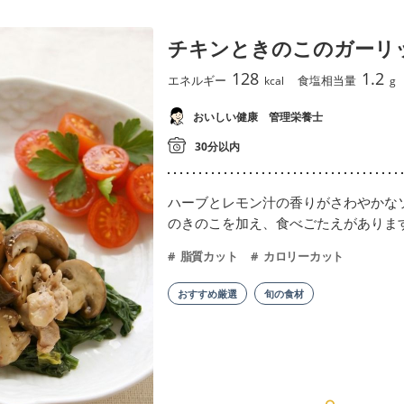
チキンときのこのガーリ
128
1.2
エネルギー
食塩相当量
kcal
g
おいしい健康 管理栄養士
30分以内
ハーブとレモン汁の香りがさわやかな
のきのこを加え、食べごたえがありま
脂質カット
カロリーカット
おすすめ厳選
旬の食材