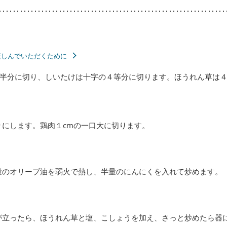
楽しんでいただくために
半分に切り、しいたけは十字の４等分に切ります。ほうれん草は４
りにします。鶏肉１cmの一口大に切ります。
量のオリーブ油を弱火で熱し、半量のにんにくを入れて炒めます。
が立ったら、ほうれん草と塩、こしょうを加え、さっと炒めたら器