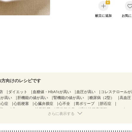
献立に追加
お気に
の方向けのレシピです
防
ダイエット
血糖値・HbA1cが高い
血圧が高い
コレステロール
値が高い
肝機能の値が高い
腎機能の値が高い
糖尿病（2型）
高血圧
狭心症
心筋梗塞
心臓弁膜症
心不全
胃ポリープ
胆石症
期）
非アルコール性脂肪肝
慢性便秘症
過敏性腸症候群（IBS）
さらに表示する
糖尿病性腎症（第１期）
糖尿病性腎症（第２期）
糖尿病性腎症（第３期
KD（ステージ２）
CKD（ステージ３a）
乳がん（抗がん剤治療中）
）
乳がん（放射線治療中）
乳がん治療を終えた方・経過観察中の方な