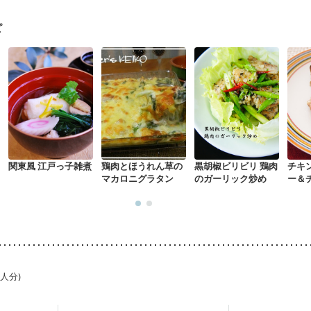
関節リウマチ
乾癬
フレイル（年齢に合わせた体作り）
貧血対策
ピ
関東風 江戸っ子雑煮
鶏肉とほうれん草の
黒胡椒ビリビリ 鶏肉
チキ
マカロニグラタン
のガーリック炒め
ー＆
1人分)