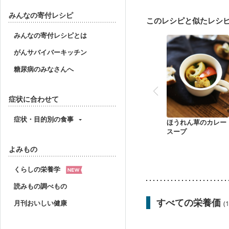
産後（ミルク）
骨折
妊活中
更年期
みんなの寄付レシピ
このレシピと似たレシ
みんなの寄付レシピとは
がんサバイバーキッチン
糖尿病のみなさんへ
症状に合わせて
症状・目的別の食事
ほうれん草のカレー
スープ
よみもの
くらしの栄養学
読みもの調べもの
すべての栄養価
月刊おいしい健康
(