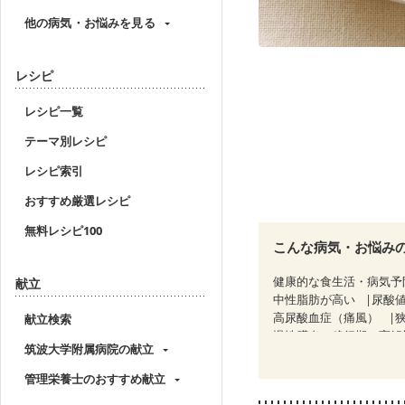
他の病気・お悩みを見る
レシピ
レシピ一覧
テーマ別レシピ
レシピ索引
おすすめ厳選レシピ
無料レシピ100
こんな病気・お悩み
健康的な食生活・病気予
献立
中性脂肪が高い
尿酸
高尿酸血症（痛風）
献立検索
慢性膵炎（移行期・寛解
筑波大学附属病院の献立
睡眠時無呼吸症候群
CKD（ステージ１）
C
管理栄養士のおすすめ献立
乳がん（ホルモン療法中