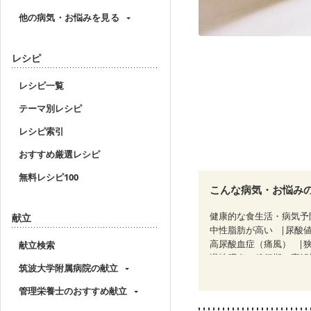
他の病気・お悩みを見る
レシピ
レシピ一覧
テーマ別レシピ
レシピ索引
おすすめ厳選レシピ
無料レシピ100
こんな病気・お悩み
健康的な食生活・病気予
献立
中性脂肪が高い
尿酸
高尿酸血症（痛風）
献立検索
慢性膵炎（移行期・寛解
筑波大学附属病院の献立
糖尿病性腎症（第１期）
CKD（ステージ３a）
管理栄養士のおすすめ献立
乳がん治療を終えた方・