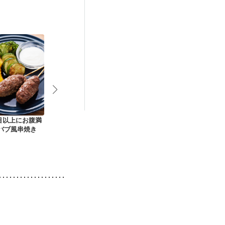
娠糖尿病(初期)
目以上にお腹満
ヨーグルトであっさ
かぼちゃとレーズン
簡単かぼちゃ
ケバブ風串焼き
り かぼちゃサラダ
のヨーグルトサラダ
ヨーグルト