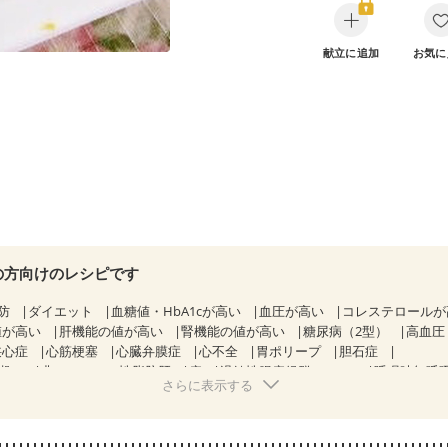
献立に追加
お気に
の方向けのレシピです
防
ダイエット
血糖値・HbA1cが高い
血圧が高い
コレステロール
値が高い
肝機能の値が高い
腎機能の値が高い
糖尿病（2型）
高血圧
狭心症
心筋梗塞
心臓弁膜症
心不全
胃ポリープ
胆石症
期）
非アルコール性脂肪肝
痔
過敏性腸症候群（IBS）
睡眠時無呼
さらに表示する
糖尿病性腎症（第２期）
CKD（ステージ１）
CKD（ステージ２）
乳がん（抗がん剤治療中）
乳がん（ホルモン療法中）
乳がん（放射線
経過観察中の方など
食欲がない
妊娠中(初期)
妊婦健診・体重増加が