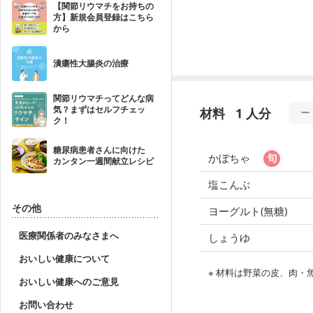
【関節リウマチをお持ちの
方】新規会員登録はこちら
から
潰瘍性大腸炎の治療
関節リウマチってどんな病
気？まずはセルフチェッ
材料
1 人分
ク！
糖尿病患者さんに向けた
かぼちゃ
カンタン一週間献立レシピ
塩こんぶ
その他
ヨーグルト(無糖)
医療関係者のみなさまへ
しょうゆ
おいしい健康について
※ 材料は野菜の皮、肉
おいしい健康へのご意見
お問い合わせ