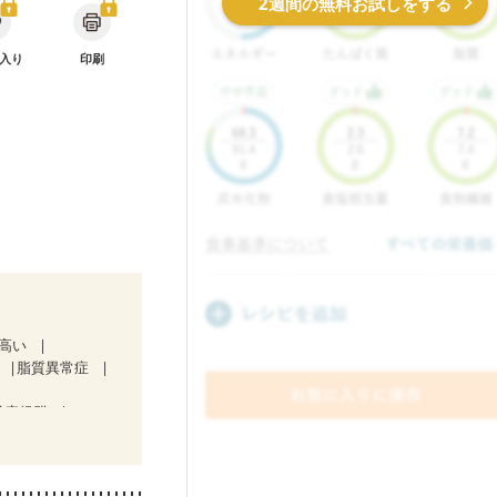
2週間の無料お試しをする
入り
印刷
が高い
脂質異常症
吸症候群
治療中）
気になる（初期）