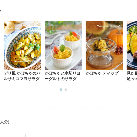
る（初期）
妊婦健診・血糖値が気になる（初期）
妊娠高血圧(中期)
妊
混合栄養）
産後（ミルク）
骨折
関節リウマチ
乾癬
ピ
た体作り）
貧血対策
ニキビ・肌荒れ
妊活中
更年期
デリ風 かぼちゃのバ
かぼちゃと水切りヨ
かぼちゃ ディップ
見た
ルサミコマヨサラダ
ーグルトのサラダ
足 
1人分)