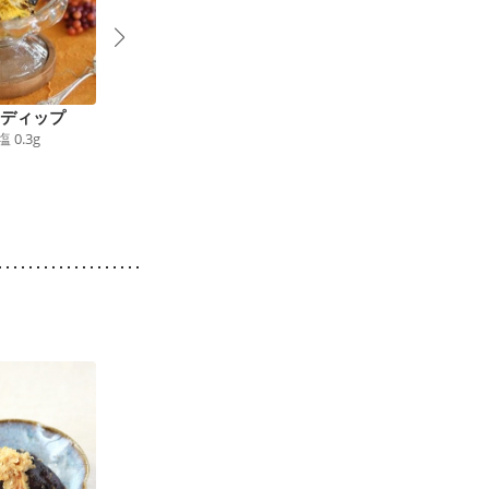
 ディップ
見た目以上にお腹満足
ヨーグルトであっさり
塩
0.3
g
ケバブ風串焼き
かぼちゃサラダ
260
kcal
食塩
1.0
g
79
kcal
食塩
0.2
g
1