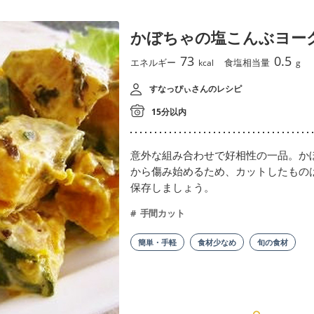
かぼちゃの塩こんぶヨー
73
0.5
エネルギー
食塩相当量
kcal
g
すなっぴぃさんのレシピ
15分以内
意外な組み合わせで好相性の一品。か
から傷み始めるため、カットしたもの
保存しましょう。
手間カット
簡単・手軽
食材少なめ
旬の食材