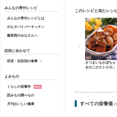
妊婦健診・血圧が気にな
産後（母乳）
産後（
みんなの寄付レシピ
このレシピと似たレシ
フレイル（年齢に合わせ
みんなの寄付レシピとは
がんサバイバーキッチン
糖尿病のみなさんへ
症状に合わせて
症状・目的別の食事
さつまいもかぼちゃ
きのこのストロガノ
フ
よみもの
くらしの栄養学
読みもの調べもの
すべての栄養価
月刊おいしい健康
(