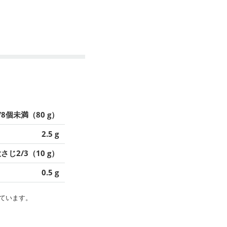
/8個未満（80 g）
2.5 g
さじ2/3（10 g）
0.5 g
ています。