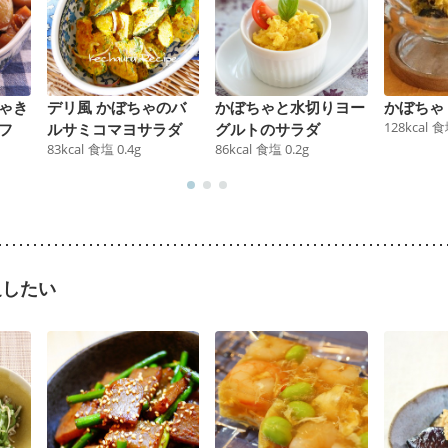
ゃき
デリ風 かぼちゃのバ
かぼちゃと水切りヨー
かぼちゃ
128
kcal
食
フ
ルサミコマヨサラダ
グルトのサラダ
83
kcal
食塩
0.4
g
86
kcal
食塩
0.2
g
足したい