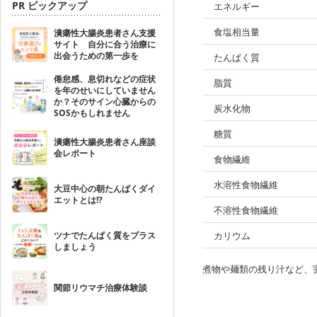
PR ピックアップ
エネルギー
食塩相当量
潰瘍性大腸炎患者さん支援
サイト 自分に合う治療に
出会うための第一歩を
たんぱく質
倦怠感、息切れなどの症状
脂質
を年のせいにしていません
か？そのサイン心臓からの
炭水化物
SOSかもしれません
糖質
潰瘍性大腸炎患者さん座談
会レポート
食物繊維
水溶性食物繊維
大豆中心の朝たんぱくダイ
エットとは!?
不溶性食物繊維
ツナでたんぱく質をプラス
カリウム
しましょう
煮物や麺類の残り汁など、
関節リウマチ治療体験談