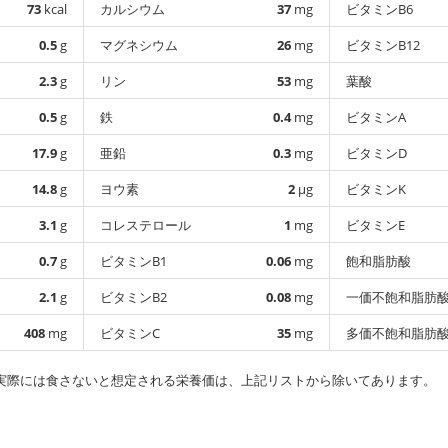
73
kcal
カルシウム
37
mg
ビタミンB6
0.5
g
マグネシウム
26
mg
ビタミンB12
2.3
g
リン
53
mg
葉酸
0.5
g
鉄
0.4
mg
ビタミンA
17.9
g
亜鉛
0.3
mg
ビタミンD
14.8
g
ヨウ素
2
µg
ビタミンK
3.1
g
コレステロール
1
mg
ビタミンE
0.7
g
ビタミンB1
0.06
mg
飽和脂肪酸
2.1
g
ビタミンB2
0.08
mg
一価不飽和脂肪
408
mg
ビタミンC
35
mg
多価不飽和脂肪
実際には食さないと想定される栄養価は、上記リストから除いてあります。