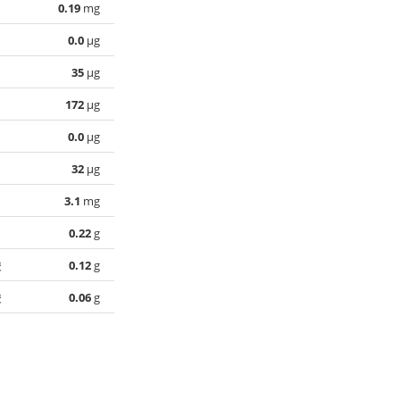
0.19
mg
0.0
µg
35
µg
172
µg
0.0
µg
32
µg
3.1
mg
0.22
g
酸
0.12
g
酸
0.06
g