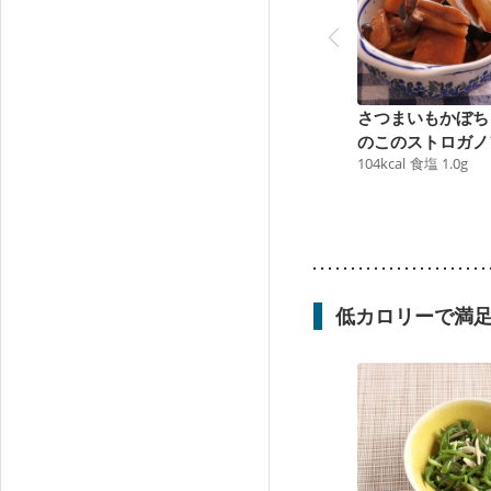
さつまいもかぼち
のこのストロガノ
104
kcal
食塩
1.0
g
低カロリーで満