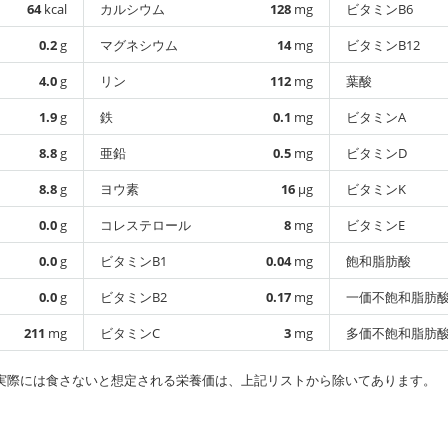
64
kcal
カルシウム
128
mg
ビタミンB6
0.2
g
マグネシウム
14
mg
ビタミンB12
4.0
g
リン
112
mg
葉酸
1.9
g
鉄
0.1
mg
ビタミンA
8.8
g
亜鉛
0.5
mg
ビタミンD
8.8
g
ヨウ素
16
µg
ビタミンK
0.0
g
コレステロール
8
mg
ビタミンE
0.0
g
ビタミンB1
0.04
mg
飽和脂肪酸
0.0
g
ビタミンB2
0.17
mg
一価不飽和脂肪
211
mg
ビタミンC
3
mg
多価不飽和脂肪
実際には食さないと想定される栄養価は、上記リストから除いてあります。