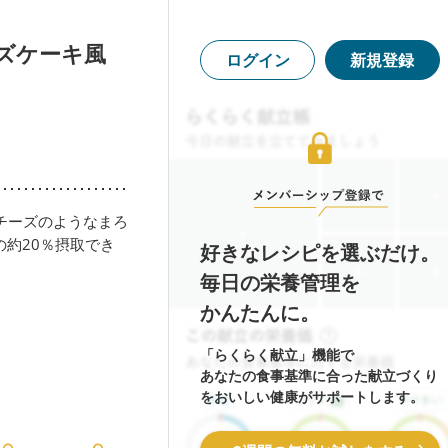
ズケーキ風
ログイン
新規登録
チーズのようなまろ
の約20％摂取でき
好きなレシピを選ぶだけ。
毎日の栄養管理を
かんたんに。
「らくらく献立」機能で
あなたの食事基準に合った献立づくり
をおいしい健康がサポートします。