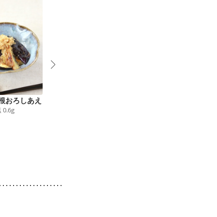
根おろしあえ
簡単 イタリアン風焼
なすの薬味だれ
塩
0.6
g
27
kcal
食塩
0.6
g
き茄子
72
kcal
食塩
0.7
g
4