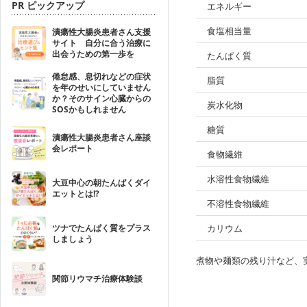
PR ピックアップ
エネルギー
食塩相当量
潰瘍性大腸炎患者さん支援
サイト 自分に合う治療に
出会うための第一歩を
たんぱく質
倦怠感、息切れなどの症状
脂質
を年のせいにしていません
か？そのサイン心臓からの
炭水化物
SOSかもしれません
糖質
潰瘍性大腸炎患者さん座談
会レポート
食物繊維
水溶性食物繊維
大豆中心の朝たんぱくダイ
エットとは!?
不溶性食物繊維
ツナでたんぱく質をプラス
カリウム
しましょう
煮物や麺類の残り汁など、
関節リウマチ治療体験談