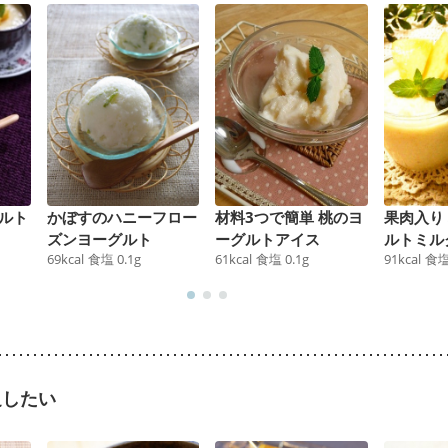
ルト
かぼすのハニーフロー
材料3つで簡単 桃のヨ
果肉入り
ズンヨーグルト
ーグルトアイス
ルトミル
69
kcal
食塩
0.1
g
61
kcal
食塩
0.1
g
91
kcal
食
足したい