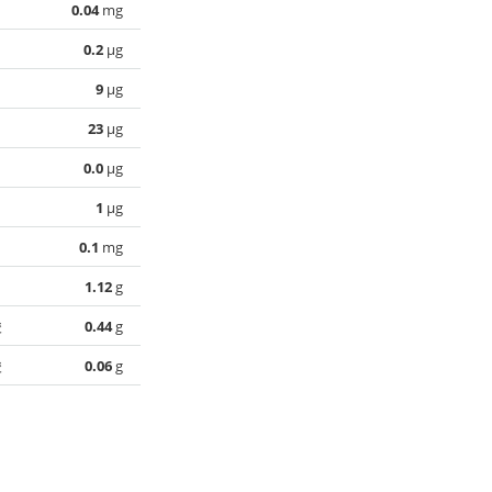
0.04
mg
0.2
µg
9
µg
23
µg
0.0
µg
1
µg
0.1
mg
1.12
g
酸
0.44
g
酸
0.06
g