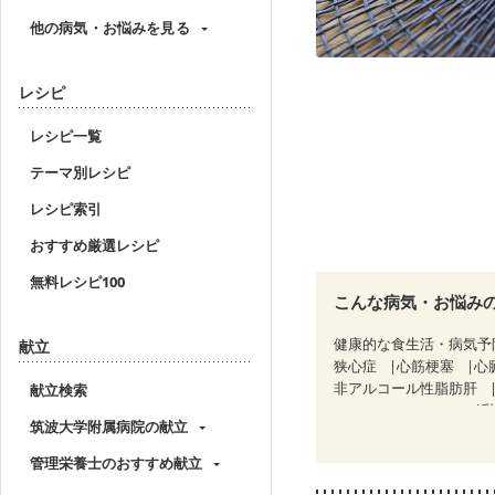
他の病気・お悩みを見る
レシピ
レシピ一覧
テーマ別レシピ
レシピ索引
おすすめ厳選レシピ
無料レシピ100
こんな病気・お悩み
健康的な食生活・病気予
献立
狭心症
心筋梗塞
心
非アルコール性脂肪肝
献立検索
CKD（ステージ２）
筑波大学附属病院の献立
乳がん治療を終えた方・
大腸がん治療を終えた方
管理栄養士のおすすめ献立
飲み込みにくい
食欲