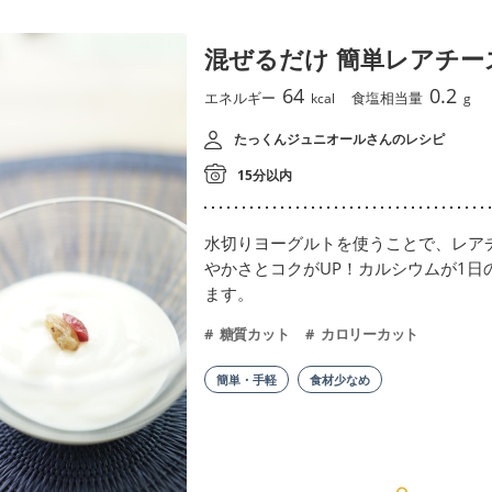
混ぜるだけ 簡単レアチー
64
0.2
エネルギー
食塩相当量
kcal
g
たっくんジュニオールさんのレシピ
15分以内
水切りヨーグルトを使うことで、レア
やかさとコクがUP！カルシウムが1日
ます。
糖質カット
カロリーカット
簡単・手軽
食材少なめ