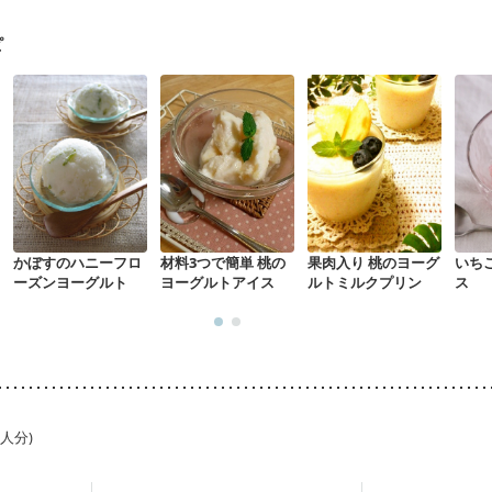
る（初期）
妊婦健診・血糖値が気になる（初期）
妊娠高血圧(中期)
妊
混合栄養）
産後（ミルク）
骨折
骨粗しょう症
関節リウマチ
ピ
た体作り）
更年期
かぼすのハニーフロ
材料3つで簡単 桃の
果肉入り 桃のヨーグ
いち
ーズンヨーグルト
ヨーグルトアイス
ルトミルクプリン
ス
1人分)