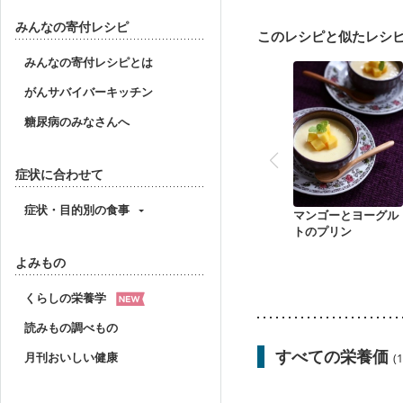
妊婦健診・血圧が気にな
産後（母乳）
産後（
みんなの寄付レシピ
このレシピと似たレシ
フレイル（年齢に合わせ
みんなの寄付レシピとは
がんサバイバーキッチン
糖尿病のみなさんへ
症状に合わせて
症状・目的別の食事
マンゴーとヨーグル
トのプリン
よみもの
くらしの栄養学
読みもの調べもの
すべての栄養価
月刊おいしい健康
(