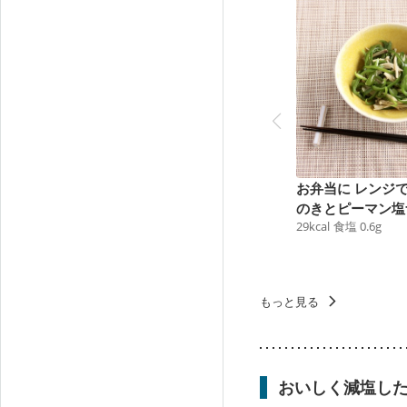
お弁当に レンジ
のきとピーマン塩
29
kcal
食塩
0.6
g
ル
もっと見る
おいしく減塩し