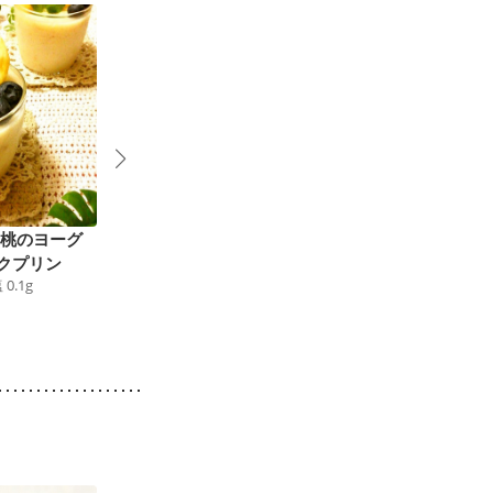
 桃のヨーグ
いちごいっぱいアイス
いちじくヨーグルト
49
kcal
食塩
0.0
g
42
kcal
食塩
0.1
g
クプリン
塩
0.1
g
8