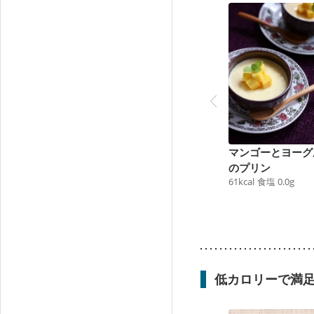
マンゴーとヨーグ
のプリン
61
kcal
食塩
0.0
g
低カロリーで満