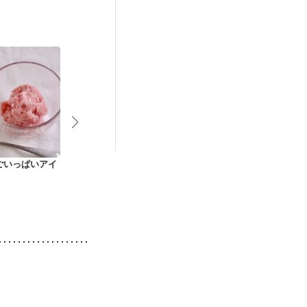
娠糖尿病(初期)
ごいっぱいアイ
いちじくヨーグルト
フローズンマンゴー
ヨーグルトと
ヨーグルト
ュースのシャ
ト