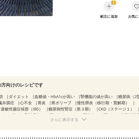
献立に追加
お気に
の方向けのレシピです
防
ダイエット
血糖値・HbA1cが高い
腎機能の値が高い
糖尿病（2
臓弁膜症
心不全
胃炎
胃ポリープ
慢性膵炎（移行期・寛解期）
過敏性腸症候群（IBS）
糖尿病性腎症（第３期）
CKD（ステージ１）
乳がん（抗がん剤治療中）
乳がん（ホルモン療法中）
乳がん（放射線治
さらに表示する
経過観察中の方など
胃がん（抗がん剤治療中）
胃がん治療を終えた方
・経過観察中の方
大腸がん（抗がん剤治療中）
大腸がん（放射線治療
がない
妊娠中(初期)
妊婦健診・体重増加が気になる（初期）