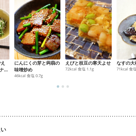
でえ
にんにくの芽と蒟蒻の
えびと枝豆の寒天よせ
なすの大
72
kcal
食塩
1.1
g
71
kcal
食
ナム
味噌炒め
46
kcal
食塩
0.7
g
たい