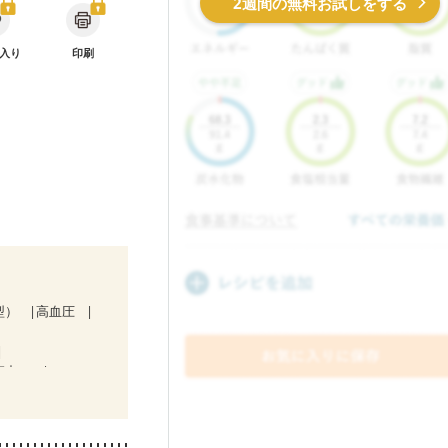
2週間の無料お試しをする
入り
印刷
型）
高血圧
療中）
・経過観察中の方
中）