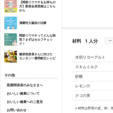
【関節リウマチをお持ちの
方】新規会員登録はこちら
から
潰瘍性大腸炎の治療
関節リウマチってどんな病
気？まずはセルフチェッ
材料
1 人分
ク！
糖尿病患者さんに向けた
水切りヨーグルト
カンタン一週間献立レシピ
スキムミルク
その他
砂糖
医療関係者のみなさまへ
レモン汁
おいしい健康について
クコの実
おいしい健康へのご意見
※ 材料は野菜の皮、肉
お問い合わせ